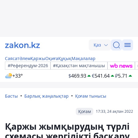
Қаз
Саясат
Әлем
Қаржы
Оқиға
Құқық
Мақалалар
#Референдум-2026
#Қазақстан мақтанышы
+33°
$
469.93
€
541.64
₽
5.71
Басты
Барлық жаңалықтар
Қоғам тынысы
Қоғам
17:33, 24 ақпан 2022
Қаржы жымқырудың түрлі
схемасы жергілікті басқару