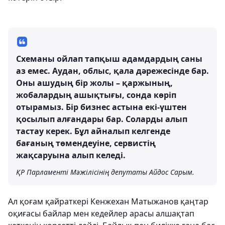
Схеманы ойлап тапқыш адамдардың саны
аз емес. Аудан, облыс, қала дәрежесінде бар.
Оны ашудың бір жолы – қаржының,
жобалардың ашықтығы, сонда көріп
отырамыз. Бір бизнес астына екі-үштен
қосылып алғандары бар. Соларды алып
тастау керек. Бұл айналып келгенде
бағаның төмендеуіне, сервистің
жақсаруына алып келеді.
ҚР Парламенті Мәжілісінің депутаты Айдос Сарым.
Ал қоғам қайраткері Кенжехан Матыжанов қаңтар
оқиғасы байлар мен кедейлер арасы алшақтап