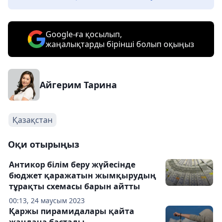
Google-ға қосылып,
жаңалықтарды бірінші болып оқыңыз
Айгерим Тарина
Қазақстан
Оқи отырыңыз
Антикор білім беру жүйесінде
бюджет қаражатын жымқырудың
тұрақты схемасы барын айтты
00:13, 24 маусым 2023
Қаржы пирамидалары қайта
жандана бастады