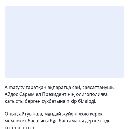
Almaty.tv таратқан ақпаратқа сай, саясаттанушы
Айдос Сарым ел Президентінің олигополияға
қатысты берген сұхбатына пікір білдірді.
Оның айтуынша, мұндай жүйені жою керек,
мемлекет басшысы бұл бастаманы дер кезінде
көтеріп отыр.