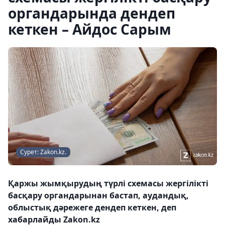
органдарында дендеп
кеткен – Айдос Сарым
Сурет: Zakon.kz.
Қаржы жымқырудың түрлі схемасы жергілікті
басқару органдарынан бастап, аудандық,
облыстық дәрежеге дендеп кеткен, деп
хабарлайды Zakon.kz