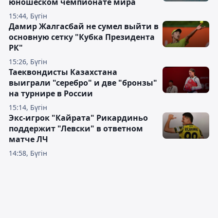
юношеском чемпионате мира
15:44, Бүгін
Дамир Жалгасбай не сумел выйти в
основную сетку "Кубка Президента
РК"
15:26, Бүгін
Таеквондисты Казахстана
выиграли "серебро" и две "бронзы"
на турнире в России
15:14, Бүгін
Экс-игрок "Кайрата" Рикардиньо
поддержит "Левски" в ответном
матче ЛЧ
14:58, Бүгін