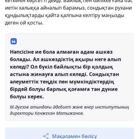
кеткенін көрсетті дейді. Байлық пен билікке ғана бас
иетін халыққа айналып барамыз, сондықтан рухани
құндылықтарды қайта қалпына келтіру маңызды
деген ой қосты.
Нәпсісіне ие бола алмаған адам ашкөз
болады. Ал ашкөздіктің ақыры неге алып
келеді? Ол бүкіл байлықты бір қолдың
астына жинауға алып келеді. Сондықтан
әлеуметтік теңдік пен мүмкіндіктердің
бірдей болуы барлық қоғамға тән дүние
болуы керек.
М.Әуезов атындағы Әдебиет және өнер институтының
директоры Кенжехан Матыжанов.
Мақаламен бөлісу