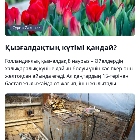
Сурет: Zakon.kz
Қызғалдақтың күтімі қандай?
Голландиялық қызғалдақ 8 наурыз – Әйелдердің
халықаралық күніне дайын болуы үшін кәсіпкер оны
желтоқсан айында егеді. Ал қаңтардың 15-терінен
бастап жылыжайда от жағып, ішін жылытады.