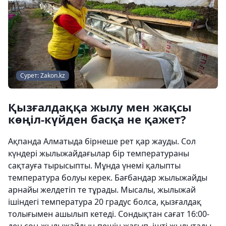
Сурет: Zakon.kz
Қызғалдаққа жылу мен жақсы
көңіл-күйден басқа не қажет?
Ақпанда Алматыда бірнеше рет қар жауды. Сол
күндері жылыжайдағылар бір температураны
сақтауға тырысыпты. Мұнда үнемі қалыпты
температура болуы керек. Бағбандар жылыжайды
арнайы желдетіп те тұрады. Мысалы, жылыжай
ішіндегі температура 20 градус болса, қызғалдақ
толығымен ашылып кетеді. Сондықтан сағат 16:00-