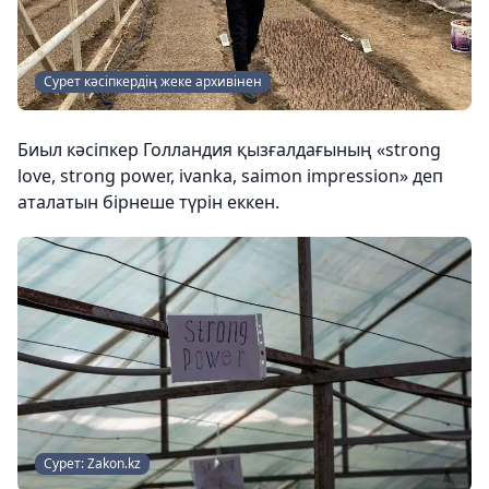
Сурет кәсіпкердің жеке архивінен
Биыл кәсіпкер Голландия қызғалдағының «strong
love, strong power, ivanka, saimon impression» деп
аталатын бірнеше түрін еккен.
Сурет: Zakon.kz