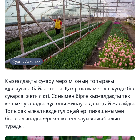
Сурет: Zakon.kz
Қызғалдақты суғару мерзімі оның топырағы
құрғауына байланысты. Қазір шамамен үш күнде бір
суғарса, жеткілікті. Сонымен бірге қызғалдақты тек
кешке суғарады. Бұл оны жинауға да ыңғай жасайды.
Топырақ ылғал кезде гүл оңай әрі пиязшығымен
бірге алынады. Әрі кешке гүл қауызы жабылып
тұрады.