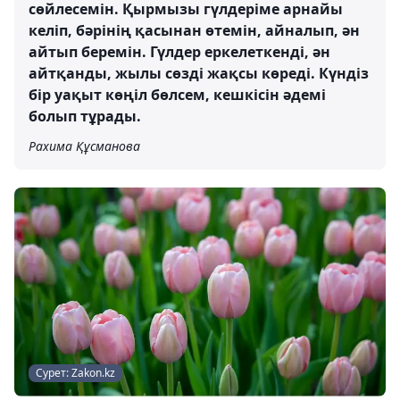
сөйлесемін. Қырмызы гүлдеріме арнайы
келіп, бәрінің қасынан өтемін, айналып, ән
айтып беремін. Гүлдер еркелеткенді, ән
айтқанды, жылы сөзді жақсы көреді. Күндіз
бір уақыт көңіл бөлсем, кешкісін әдемі
болып тұрады.
Рахима Құсманова
Сурет: Zakon.kz