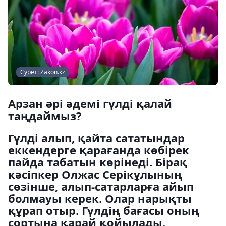
Сурет: Zakon.kz
Арзан әрі әдемі гүлді қалай
таңдаймыз?
Гүлді алып, қайта сататындар
еккендерге қарағанда көбірек
пайда табатын көрінеді. Бірақ
кәсіпкер Олжас Серікұлының
сөзінше, алып-cатарларға айып
болмауы керек. Олар нарықты
құрап отыр. Гүлдің бағасы оның
сортына қарай қойылады.