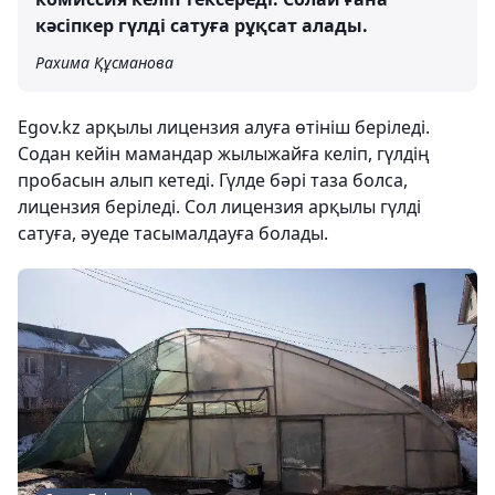
кәсіпкер гүлді сатуға рұқсат алады.
Рахима Құсманова
Egov.kz арқылы лицензия алуға өтініш беріледі.
Содан кейін мамандар жылыжайға келіп, гүлдің
пробасын алып кетеді. Гүлде бәрі таза болса,
лицензия беріледі. Сол лицензия арқылы гүлді
сатуға, әуеде тасымалдауға болады.