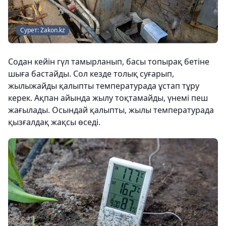
Сурет: Zakon.kz
Содан кейін гүл тамырланып, басы топырақ бетіне
шыға бастайды. Сол кезде толық суғарып,
жылыжайды қалыпты температурада ұстап тұру
керек. Ақпан айында жылу тоқтамайды, үнемі пеш
жағылады. Осындай қалыпты, жылы температурада
қызғалдақ жақсы өседі.