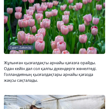
Сурет: Zakon.kz
Жұлынған қызғалдақты арнайы қағазға орайды.
Одан кейін дәл сол қалпы дүкендерге жөнелтеді.
Голландияның қызғалдақтары арнайы қағазда
жақсы сақталады.