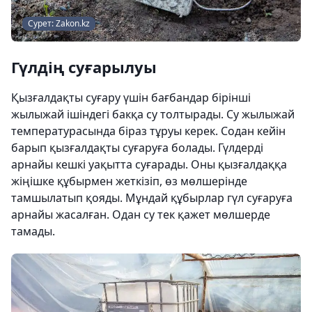
Сурет: Zakon.kz
Гүлдің суғарылуы
Қызғалдақты суғару үшін бағбандар бірінші
жылыжай ішіндегі бакқа су толтырады. Су жылыжай
температурасында біраз тұруы керек. Содан кейін
барып қызғалдақты суғаруға болады. Гүлдерді
арнайы кешкі уақытта суғарады. Оны қызғалдаққа
жіңішке құбырмен жеткізіп, өз мөлшерінде
тамшылатып қояды. Мұндай құбырлар гүл суғаруға
арнайы жасалған. Одан су тек қажет мөлшерде
тамады.