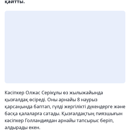
қайтты.
Кәсіпкер Олжас Серікұлы өз жылыжайында
қызғалдақ өсіреді. Оны арнайы 8 наурыз
қарсаңында баптап, гүлді жергілікті дүкендерге және
басқа қалаларға сатады. Қызғалдақтың пиязшығын
кәсіпкер Голландиядан арнайы тапсырыс беріп,
алдырады екен.