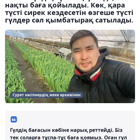
нақты баға қойылады. Көк, қара
түсті сирек кездесетін өзгеше түсті
гүлдер сәл қымбатырақ сатылады.
Сурет кәсіпкердің жеке архивінен
Гүлдің бағасын көбіне нарық реттейді. Біз
тек соларға тұспа-тұс баға қоямыз. Оған гүл