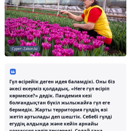
Сурет: Zakon.kz
Гүл өсірейік деген идея баламдікі. Оны біз
әкесі екеуміз қолдадық. «Неге гүл өсіріп
көрмеске?» дедік. Пандемия кезі
болғандықтан бүкіл жылыжайға гүл еге
бермедік. Жарты территория гүлдің өзі
жетіп артылады деп шештік. Себебі гүлді
егудің алдында және кейін арнайы
комиссия келіп тексереді. Солай ғана