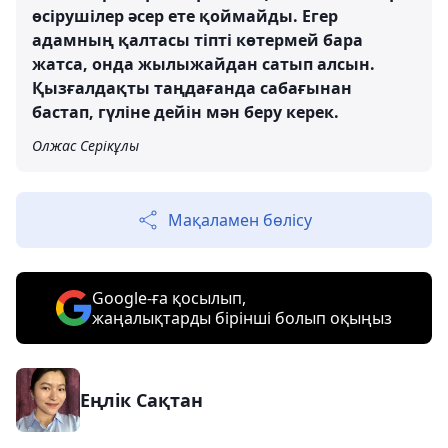
өсірушілер әсер ете қоймайды. Егер
адамның қалтасы тіпті көтермей бара
жатса, онда жылыжайдан сатып алсын.
Қызғалдақты таңдағанда сабағынан
бастап, гүліне дейін мән беру керек.
Олжас Серікұлы
Мақаламен бөлісу
Google-ға қосылып,
жаңалықтарды бірінші болып оқыңыз
Еңлік Сақтан