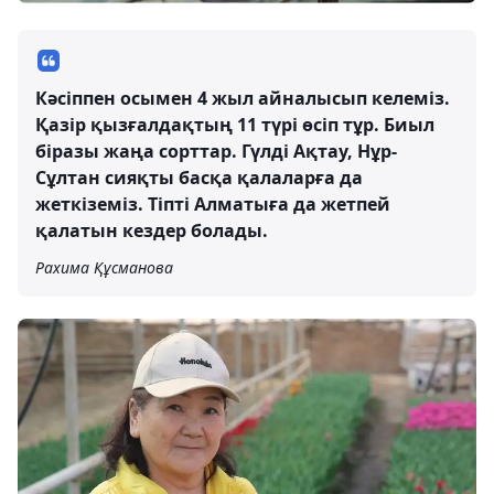
Кәсіппен осымен 4 жыл айналысып келеміз.
Қазір қызғалдақтың 11 түрі өсіп тұр. Биыл
біразы жаңа сорттар. Гүлді Ақтау, Нұр-
Сұлтан сияқты басқа қалаларға да
жеткіземіз. Тіпті Алматыға да жетпей
қалатын кездер болады.
Рахима Құсманова