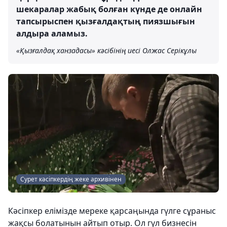
шекаралар жабық болған күнде де онлайн
тапсырыспен қызғалдақтың пиязшығын
алдыра аламыз.
«Қызғалдақ ханзадасы» кәсібінің иесі Олжас Серікұлы
Сурет кәсіпкердің жеке архивінен
Кәсіпкер елімізде мереке қарсаңында гүлге сұраныс
жақсы болатынын айтып отыр. Ол гүл бизнесін