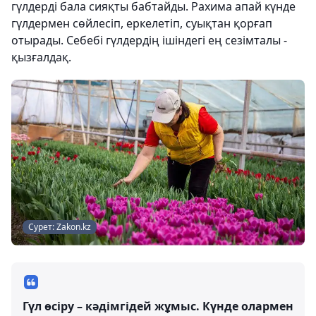
гүлдерді бала сияқты бабтайды. Рахима апай күнде
гүлдермен сөйлесіп, еркелетіп, суықтан қорғап
отырады. Себебі гүлдердің ішіндегі ең сезімталы -
қызғалдақ.
Сурет: Zakon.kz
Гүл өсіру – кәдімгідей жұмыс. Күнде олармен