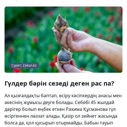
Сурет: Zakon.kz
Гүлдер бәрін сезеді деген рас па?
Ал қызғалдақты баптап, өсіру кәсіпкердің анасы мен
әкесінің жұмысы деуге болады. Себебі 45 жылдай
дәрігер болып еңбек еткен Рахима Құсманова гүл
өсіргеннен ләззат алады. Қазір ол зейнет жасында
болса да, қол қусырып отырмайды. Бабын тауып