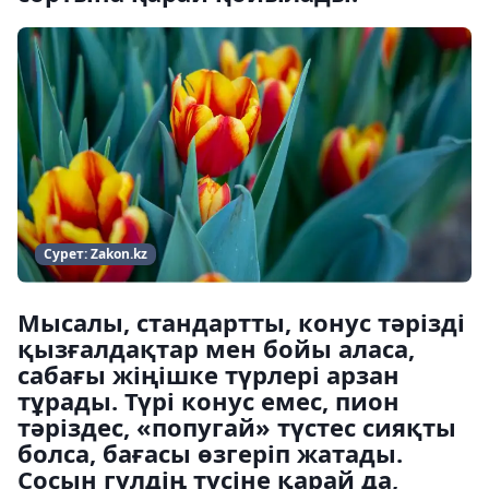
Сурет: Zakon.kz
Мысалы, стандартты, конус тәрізді
қызғалдақтар мен бойы аласа,
сабағы жіңішке түрлері арзан
тұрады. Түрі конус емес, пион
тәріздес, «попугай» түстес сияқты
болса, бағасы өзгеріп жатады.
Сосын гүлдің түсіне қарай да,