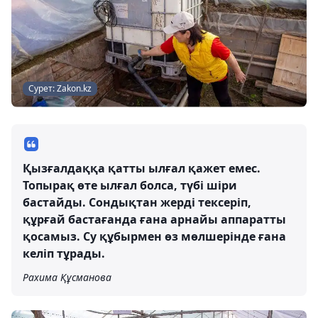
Сурет: Zakon.kz
Қызғалдаққа қатты ылғал қажет емес.
Топырақ өте ылғал болса, түбі шіри
бастайды. Сондықтан жерді тексеріп,
құрғай бастағанда ғана арнайы аппаратты
қосамыз. Су құбырмен өз мөлшерінде ғана
келіп тұрады.
Рахима Құсманова