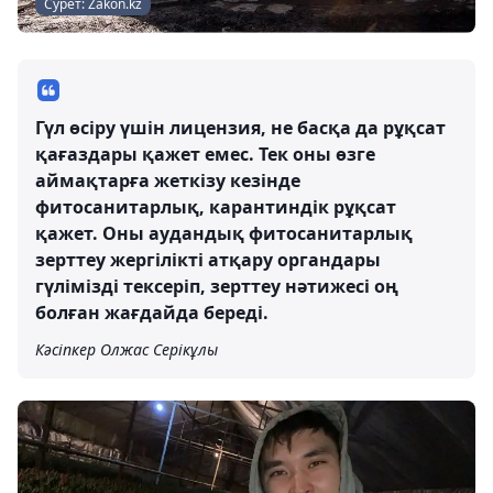
Сурет: Zakon.kz
Гүл өсіру үшін лицензия, не басқа да рұқсат
қағаздары қажет емес. Тек оны өзге
аймақтарға жеткізу кезінде
фитосанитарлық, карантиндік рұқсат
қажет. Оны аудандық фитосанитарлық
зерттеу жергілікті атқару органдары
гүлімізді тексеріп, зерттеу нәтижесі оң
болған жағдайда береді.
Кәсіпкер Олжас Серікұлы