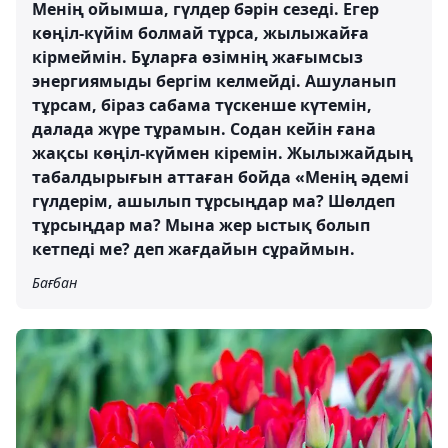
Менің ойымша, гүлдер бәрін сезеді. Егер
көңіл-күйім болмай тұрса, жылыжайға
кірмеймін. Бұларға өзімнің жағымсыз
энергиямыды бергім келмейді. Ашуланып
тұрсам, біраз сабама түскенше күтемін,
далада жүре тұрамын. Содан кейін ғана
жақсы көңіл-күймен кіремін. Жылыжайдың
табалдырығын аттаған бойда «Менің әдемі
гүлдерім, ашылып тұрсыңдар ма? Шөлдеп
тұрсыңдар ма? Мына жер ыстық болып
кетпеді ме? деп жағдайын сұраймын.
Бағбан