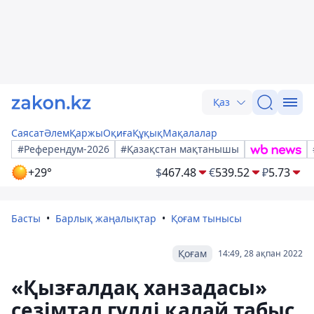
Қаз
Саясат
Әлем
Қаржы
Оқиға
Құқық
Мақалалар
#Референдум-2026
#Қазақстан мақтанышы
+29°
$
467.48
€
539.52
₽
5.73
Басты
Барлық жаңалықтар
Қоғам тынысы
Қоғам
14:49, 28 ақпан 2022
«Қызғалдақ ханзадасы»
сезімтал гүлді қалай табыс