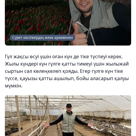
Сурет кәсіпкердің жеке архивінен
Гүл жақсы өсуі үшін оған күн де тіке түспеуі керек.
Жылы күндері күн гүлге қатты тимеуі үшін жылыжай
сыртын сәл көлеңкелеп қояды. Егер гүлге күн тіке
түссе, қауызы қатты ашылып, бойы аласарып қалуы
мүмкін.