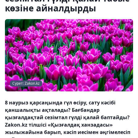
көзіне айналдырды
Сурет: Zakon.kz
8 наурыз қарсаңында гүл өсіру, сату кәсібі
қаншалықты ақталады? Бағбандар
қызғалдақтай сезімтал гүлді қалай баптайды?
Zakon.kz тілшісі «Қызғалдақ ханзадасы»
жылыжайына барып, кәсіп иесімен әңгімелесіп