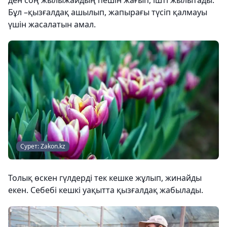
ден соң жылыжайдың пешін жағып, ішті жылытады.
Бұл –қызғалдақ ашылып, жапырағы түсіп қалмауы
үшін жасалатын амал.
Сурет: Zakon.kz
Толық өскен гүлдерді тек кешке жұлып, жинайды
екен. Себебі кешкі уақытта қызғалдақ жабылады.