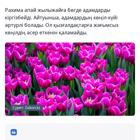
Рахима апай жылыжайға бөгде адамдарды
кіргізбейді. Айтуынша, адамдардың көңіл-күйі
әртүрлі болады. Ол қызғалдақтарға жағымсыз
көңілдің әсер еткенін қаламайды.
Сурет: Zakon.kz