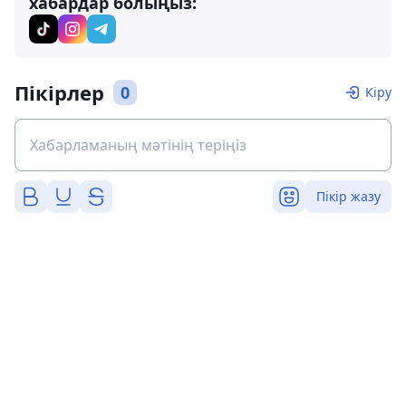
хабардар болыңыз:
Пікірлер
0
Кіру
Пікір жазу