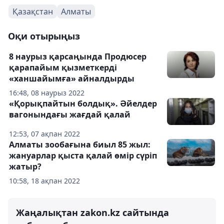
Қазақстан
Алматы
Оқи отырыңыз
8 наурыз қарсаңында Продюсер
қарапайым қызметкерді
«ханшайымға» айналдырды
16:48, 08 наурыз 2022
«Қорықпайтын болдық». Әйелдер
вагонындағы жағдай қалай
12:53, 07 ақпан 2022
Алматы зообағына биыл 85 жыл:
жануарлар қыста қалай өмір сүріп
жатыр?
10:58, 18 ақпан 2022
Жаңалықтан zakon.kz сайтында