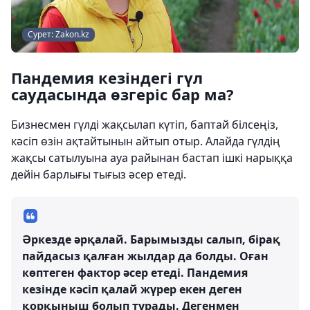
Сурет: Zakon.kz
Пандемия кезіндегі гүл
саудасында өзгеріс бар ма?
Бизнесмен гүлді жақсылап күтіп, баптай білсеңіз,
кәсіп өзін ақтайтынын айтып отыр. Алайда гүлдің
жақсы сатылуына ауа райынан бастап ішкі нарыққа
дейін барлығы тығыз әсер етеді.
Әркезде әрқалай. Барымызды салып, бірақ
пайдасыз қалған жылдар да болды. Оған
көптеген фактор әсер етеді. Пандемия
кезінде кәсіп қалай жүрер екен деген
қорқыныш болып тұрады. Дегенмен