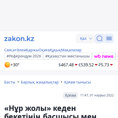
Қаз
Саясат
Әлем
Қаржы
Оқиға
Құқық
Мақалалар
#Референдум-2026
#Қазақстан мақтанышы
+30°
$
467.48
€
539.52
₽
5.73
Басты
Барлық жаңалықтар
Қоғам тынысы
Қоғам
11:47, 01 наурыз 2022
«Нұр жолы» кеден
бекетінің басшысы мен