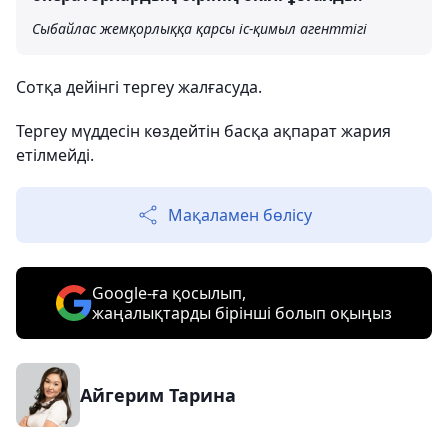
Сыбайлас жемқорлыққа қарсы іс-қимыл агенттігі
Сотқа дейінгі тергеу жалғасуда.
Тергеу мүддесін көздейтін басқа ақпарат жария
етілмейді.
Мақаламен бөлісу
Google-ға қосылып,
жаңалықтарды бірінші болып оқыңыз
Айгерим Тарина