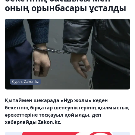
оның орынбасары ұсталды
Сурет: Zakon.kz
Қытаймен шекарада «Нұр жолы» кеден
бекетінің бірқатар шенеуніктерінің қылмыстық
әрекеттеріне тосқауыл қойылды, деп
хабарлайды Zakon.kz.