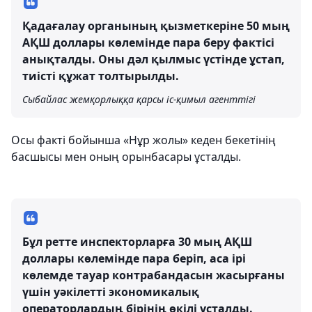
Қадағалау органының қызметкеріне 50 мың
АҚШ доллары көлемінде пара беру фактісі
анықталды. Оны дәл қылмыс үстінде ұстап,
тиісті құжат толтырылды.
Сыбайлас жемқорлыққа қарсы іс-қимыл агенттігі
Осы факті бойынша «Нұр жолы» кеден бекетінің
басшысы мен оның орынбасары ұсталды.
Бұл ретте инспекторларға 30 мың АҚШ
доллары көлемінде пара беріп, аса ірі
көлемде тауар контрабандасын жасырғаны
үшін уәкілетті экономикалық
операторлардың бірінің өкілі ұсталды.