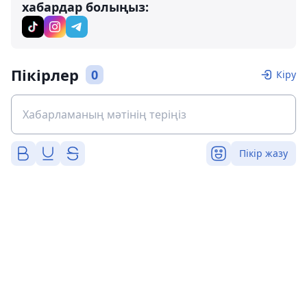
хабардар болыңыз:
Пікірлер
0
Кіру
Пікір жазу