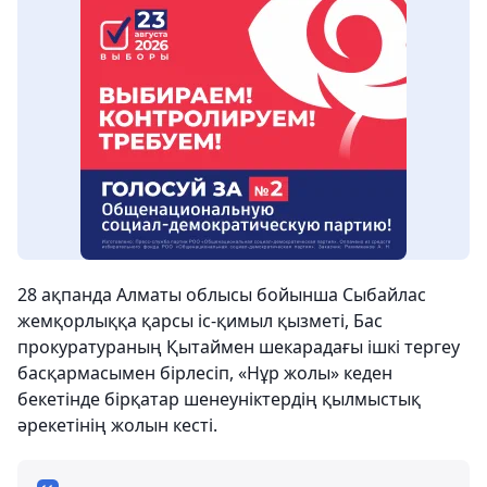
28 ақпанда Алматы облысы бойынша Сыбайлас
жемқорлыққа қарсы іс-қимыл қызметі, Бас
прокуратураның Қытаймен шекарадағы ішкі тергеу
басқармасымен бірлесіп, «Нұр жолы» кеден
бекетінде бірқатар шенеуніктердің қылмыстық
әрекетінің жолын кесті.