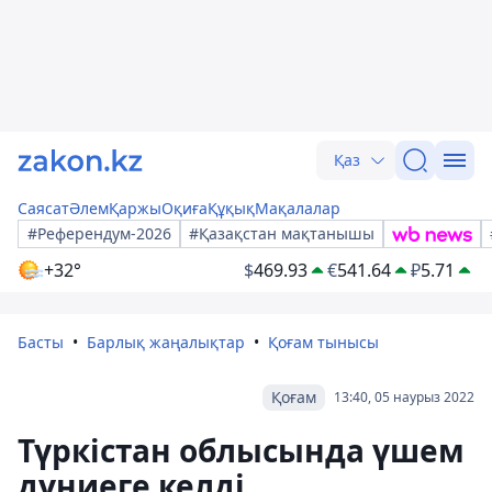
Қаз
Саясат
Әлем
Қаржы
Оқиға
Құқық
Мақалалар
#Референдум-2026
#Қазақстан мақтанышы
+32°
$
469.93
€
541.64
₽
5.71
Басты
Барлық жаңалықтар
Қоғам тынысы
Қоғам
13:40, 05 наурыз 2022
Түркістан облысында үшем
дүниеге келді