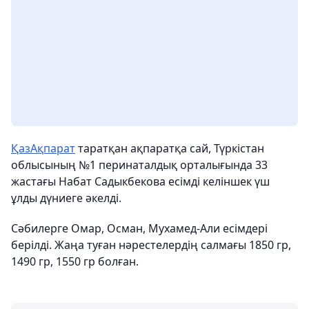
ҚазАқпарат
таратқан ақпаратқа сай, Түркістан
облысының №1 перинаталдық орталығында 33
жастағы Набат Садыкбекова есімді келіншек үш
ұлды дүниеге әкелді.
Сәбилерге Омар, Осман, Мухамед-Али есімдері
берілді. Жаңа туған нәрестелердің салмағы 1850 гр,
1490 гр, 1550 гр болған.