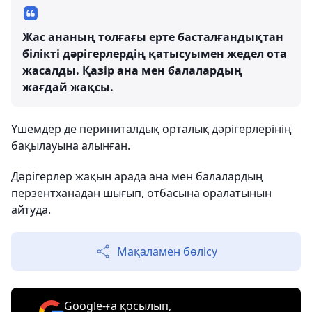
Жас ананың толғағы ерте басталғандықтан
білікті дәрігерлердің қатысуымен жедел ота
жасалды. Қазір ана мен балалардың
жағдай жақсы.
Үшемдер де периниталдық орталық дәрігерлерінің
бақылауына алынған.
Дәрігерлер жақын арада ана мен балалардың
перзентханадан шығып, отбасына оралатынын
айтуда.
Мақаламен бөлісу
Google-ға қосылып,