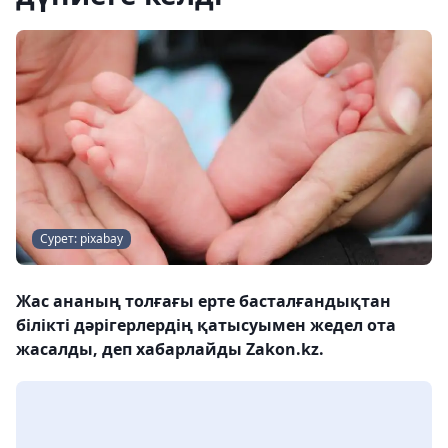
Сурет: pixabay
Жас ананың толғағы ерте басталғандықтан
білікті дәрігерлердің қатысуымен жедел ота
жасалды, деп хабарлайды Zakon.kz.