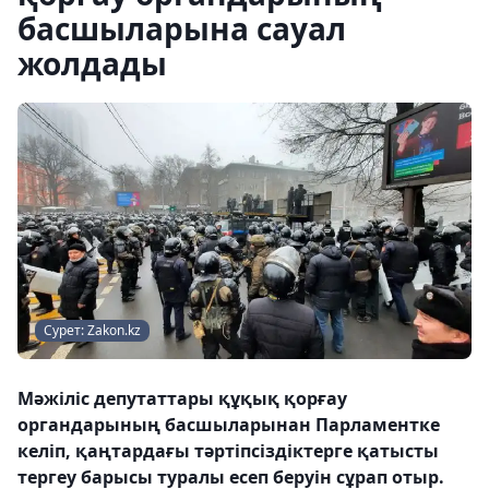
басшыларына сауал
жолдады
Сурет: Zakon.kz
Мәжіліс депутаттары құқық қорғау
органдарының басшыларынан Парламентке
келіп, қаңтардағы тәртіпсіздіктерге қатысты
тергеу барысы туралы есеп беруін сұрап отыр.