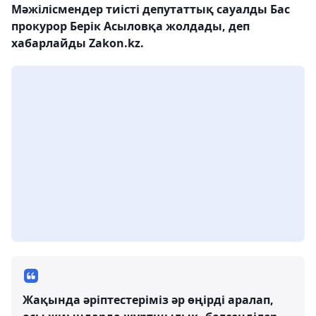
Мәжілісмендер тиісті депутаттық сауалды Бас
прокурор Берік Асыловқа жолдады, деп
хабарлайды Zakon.kz.
Жақында әріптестеріміз әр өңірді аралап,