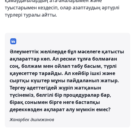
қамаудағылардың ата-аналарымен және
туыстарымен кездесіп, олар азаптаудың әртүрлі
түрлері туралы айтты.
Әлеуметтік желілерде бұл мәселеге қатысты
ақпараттар көп. Ал ресми тұлға болмаған
соң, болжам мен ойлап табу басым, түрлі
қауесеттер тарайды. Ал кейбір ішкі және
сыртқы күштер мұны пайдаланып жатыр.
Тергеу әдеттегідей жүріп жатқанын
түсінеміз, белгілі бір процедуралар бар,
бірақ сонымен бірге неге бастапқы
дереккөзден ақпарат алу мүмкін емес?
Жанарбек Әшімжанов