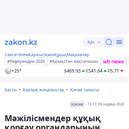
Қаз
Саясат
Әлем
Қаржы
Оқиға
Құқық
Мақалалар
#Референдум-2026
#Қазақстан мақтанышы
+25°
$
469.93
€
541.64
₽
5.71
Басты
Барлық жаңалықтар
Қоғам тынысы
Қоғам
13:17, 09 наурыз 2022
Мәжілісмендер құқық
қорғау органдарының