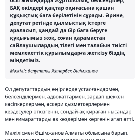
осы жиындарда жұртшылық, белсенділер,
БАҚ өкілдері қаңтар оқиғасына қашан
құқықтық баға берілетінін сұрады. Әрине,
депутат ретінде қылмыстық істерге
араласып, қандай да бір баға беруге
құқығымыз жоқ, соған қарамастан
сайлаушылардың тілегі мен талабын тиісті
мемлекеттік құрылымдарға жеткізу біздің
міндетіміз.
Мәжіліс депутаты Жанарбек Әшімжанов
Ол депутаттардың өңірлерде ұсталғандармен,
белсенділермен, адвокаттармен, зардап шеккен
кәсіпкерлермен, әскери қызметкерлермен
кездесулер өткізгенін, сондай-ақ қираған нысандар
мен ғимараттарды өз көздерімен көргенін атап өтті.
Мәжілісмен Әшімжанов Алматы облысына барып,