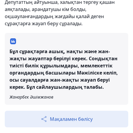
Депутаттың айтуынша, халықтан тергеу қашан
аяқталады, арандатушы кім болды,
оқшауланғандардың жағдайы қалай деген
сұрақтарға жауап беру сұралады.
Бұл сұрақтарға ашық, нақты және жан-
жақты жауаптар берілуі керек. Сондықтан
тиісті билік құрылымдары, мемлекеттік
органдардың басшылары Мәжіліске келіп,
осы сауалдарға жан-жақты жауап беруі
керек. Бұл сайлаушылардың талабы.
Жанарбек Әшімжанов
Мақаламен бөлісу