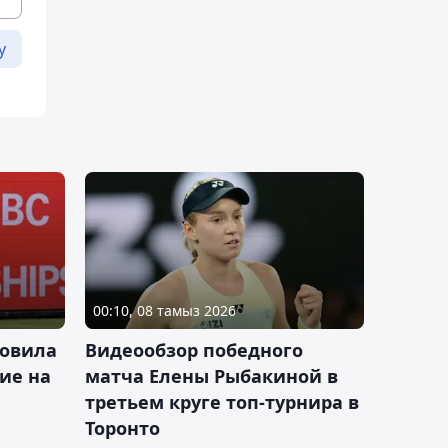
у
00:10, 08 тамыз 2026
новила
Видеообзор победного
ие на
матча Елены Рыбакиной в
третьем круге топ-турнира в
Торонто