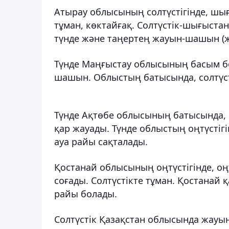
Атырау облысының солтүстігінде, ш
тұман, көктайғақ. Солтүстік-шығыстан
түнде және таңертең жауын-шашын (ж
Түнде Маңғыстау облысының басым бө
шашын. Облыстың батысында, солтүст
Түнде Ақтөбе облысының батысында, о
қар жауады. Түнде облыстың оңтүстіг
ауа райы сақталады.
Қостанай облысының оңтүстігінде, оң
соғады. Солтүстікте тұман. Қостанай
райы болады.
Солтүстік Қазақстан облысында жауы