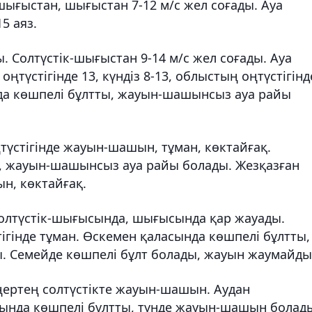
ығыстан, шығыстан 7-12 м/с жел соғады. Ауа
5 аяз.
Солтүстік-шығыстан 9-14 м/с жел соғады. Ауа
ңтүстігінде 13, күндіз 8-13, облыстың оңтүстігінд
нда көшпелі бұлтты, жауын-шашынсыз ауа райы
үстігінде жауын-шашын, тұман, көктайғақ.
ты, жауын-шашынсыз ауа райы болады. Жезқазған
н, көктайғақ.
олтүстік-шығысында, шығысында қар жауады.
ігінде тұман. Өскемен қаласында көшпелі бұлтты,
. Семейде көшпелі бұлт болады, жауын жаумайды
ертең солтүстікте жауын-шашын. Аудан
ында көшпелі бұлтты, түнде жауын-шашын болад