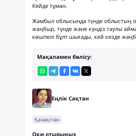
Кейде тұман.
Жамбыл облысында түнде облыстың оңт
жаңбыр, түнде және күндіз таулы ай
көшпелі бұлт шығады, кей кезде жаңб
Мақаламен бөлісу:
Еңлік Сақтан
Қазақстан
Оқи отырыңыз