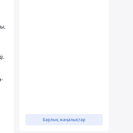
ты,
і.
н-
Барлық жаңалықтар