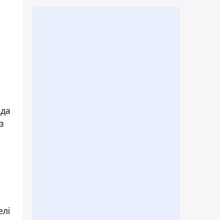
нда
з
елі