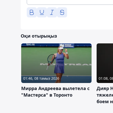
Оқи отырыңыз
01:46, 08 тамыз 2026
01:08, 
Мирра Андреева вылетела с
Дияр 
"Мастерса" в Торонто
тяжеле
боем н