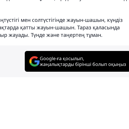
үстігі мен солтүстігінде жауын-шашын, күндіз
мақтарда қатты жауын-шашын. Тараз қаласында
ыр жауады. Түнде және таңертең тұман.
Google-ға қосылып,
жаңалықтарды бірінші болып оқыңыз