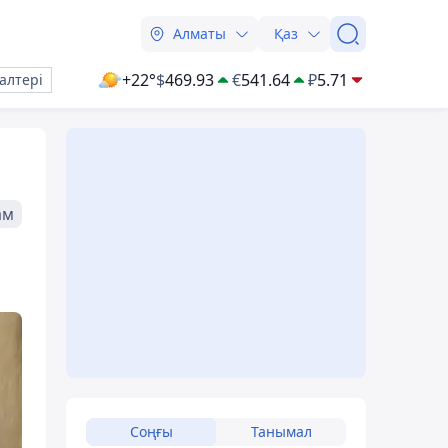
Алматы
Қаз
+22°
$
469.93
€
541.64
₽
5.71
алтері
ам
Соңғы
Танымал