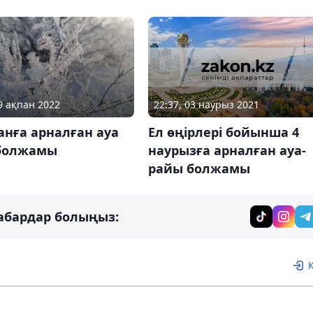
22:37, 03 наурыз 2021
09 ақпан 2022
Ел өңірлері бойынша 4
анға арналған ауа
наурызға арналған ауа-
болжамы
райы болжамы
абардар болыңыз: