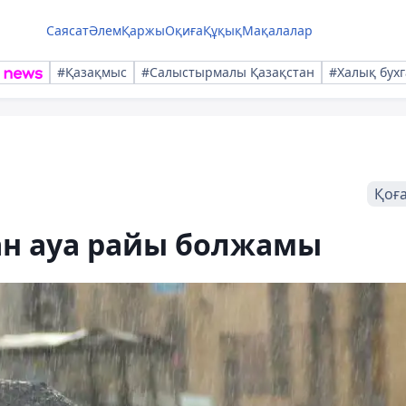
Саясат
Әлем
Қаржы
Оқиға
Құқық
Мақалалар
#Қазақмыс
#Салыстырмалы Қазақстан
#Халық бухг
Қоғ
ан ауа райы болжамы