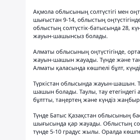
Ақмола облысының солтүстігі мен оңтү
шығыстан 9-14, облыстың оңтүстігінде
облыстың солтүстік-батысында 28, күн
жауын-шашынсыз болады.
Алматы облысының оңтүстігінде, орт
жауын-шашын жауады. Түнде және таңе
Алматы қаласында көшпелі бұлт, күн
Түркістан облысында жауын-шашын. Т
шашын болады. Таулы, тау етегіндегі
бұлтты, таңертең және күндіз жаңбыр
Түнде Батыс Қазақстан облысының басы
шығысында қар жауады. Облыстың солт
түнде 5-10 градус жылы. Оралда көшпе