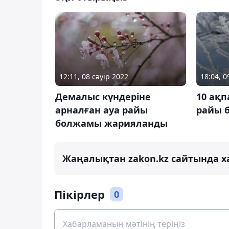
12:11, 08 сәуір 2022
18:04, 
Демалыс күндеріне
10 ақп
арналған ауа райы
райы 
болжамы жарияланды
Жаңалықтан zakon.kz сайтында х
Пікірлер
0