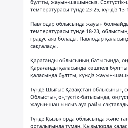
бұлтты, жауын-шашынсыз. Солтүстік-ш
температурасы түнде 23-25, күндіз 13-1
Павлодар облысында жауын болмайды. 
температурасы түнде 18-23, облыстың о
градус аяз болады. Павлодар қаласы
сақталады.
Қарағанды облысының батысында, оңт
Қарағанды ​​қаласында көшпелі бұлт
қаласында бұлтты, күндіз жауын-шашы
Түнде Шығыс Қазақстан облысының с
Облыстың оңтүстік-батысында, оңтүст
жауын-шашынсыз ауа райы сақталады
Түнде Қызылорда облысында және таң
орталығында тұман. Қызылорда қалас