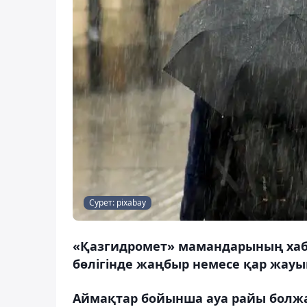
Сурет: pixabay
«Қазгидромет» мамандарының хаба
бөлігінде жаңбыр немесе қар жауып
Аймақтар бойынша ауа райы болж