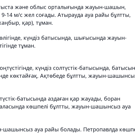
ығыста және облыс орталығында жауын-шашын,
 9-14 м/с жел соғады. Атырауда ауа райы бұлтты,
аңбыр, қар), тұман.
лігінде, күндіз батысында, шығысында жауын-
ігінде тұман.
ңтүстігінде, күндіз солтүстік-батысында, батысы
інде көктайғақ. Ақтөбеде бұлтты, жауын-шашынсы
түстік-батысында аздаған қар жауады, боран
 қаласында көшпелі бұлтты, жауын-шашынсыз ауа
н-шашынсыз ауа райы болады. Петропавлда көшп