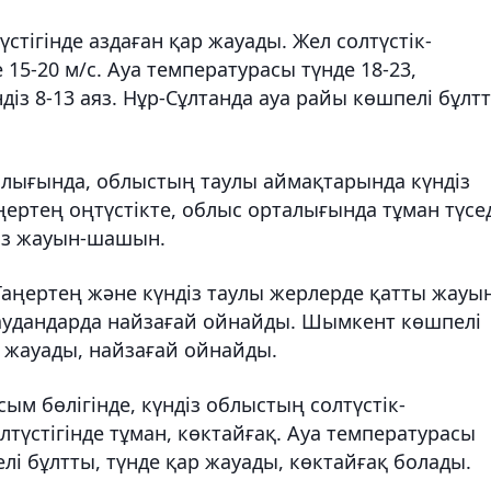
стігінде аздаған қар жауады. Жел солтүстік-
 15-20 м/с. Ауа температурасы түнде 18-23,
діз 8-13 аяз. Нұр-Сұлтанда ауа райы көшпелі бұлт
алығында, облыстың таулы аймақтарында күндіз
ртең оңтүстікте, облыс орталығында тұман түсед
діз жауын-шашын.
аңертең және күндіз таулы жерлерде қатты жауы
 аудандарда найзағай ойнайды. Шымкент көшпелі
 жауады, найзағай ойнайды.
м бөлігінде, күндіз облыстың солтүстік-
үстігінде тұман, көктайғақ. Ауа температурасы
лі бұлтты, түнде қар жауады, көктайғақ болады.