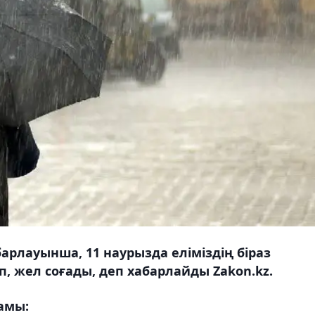
рлауынша, 11 наурызда еліміздің біраз
, жел соғады, деп хабарлайды Zakon.kz.
амы: