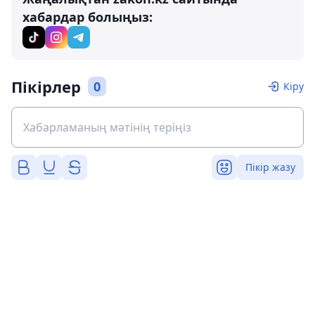
хабардар болыңыз:
Пікірлер
0
Кіру
Пікір жазу