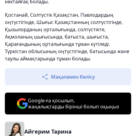
көктайғақ болады.
Қостанай, Солтүстік Қазақстан, Павлодардың
оңтүстігінде, Шығыс Қазақстанның солтүстігінде,
Қызылорданың орталығында, солтүстікте,
Ақмоланың шығысында, батыста, шығыста,
Қарағандының орталығында тұман күтіледі.
Түркістан облысының оңтүстігінде, батысында және
таулы аймақтарында тұман болады.
Мақаламен бөлісу
Google-ға қосылып,
жаңалықтарды бірінші болып оқыңыз
Айгерим Тарина