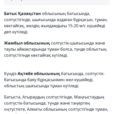
Батыс Қазақстан
облысының батысында,
солтүстігінде, шығысында аздаған бұрқасын, тұман,
көктайғақ, желдің жылдамдығы 15-20 м/с күшейеді
деп күтіледі.
Жамбыл облысының
солтүстік-шығысында және
таулы аймақтарында тұман болса, түнде облыстың
солтүстігінде көктайғақ күтіледі.
Күндіз
Ақтөбе облысының
батысында, солтүстік-
батысында баяу бұрқасынмен жел күшейеді,
облыстың шығысында тұман күтіледі.
Батыста, Атыраудың солтүстігінде, Маңғыстаудың
солтүстік-батысында, түнде және таңертең
оңтүстікте, Алматы облысының солтүстігінде тұман,