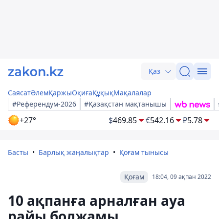
Қаз
Саясат
Әлем
Қаржы
Оқиға
Құқық
Мақалалар
#Референдум-2026
#Қазақстан мақтанышы
+27°
$
469.85
€
542.16
₽
5.78
Басты
Барлық жаңалықтар
Қоғам тынысы
Қоғам
18:04, 09 ақпан 2022
10 ақпанға арналған ауа
райы болжамы