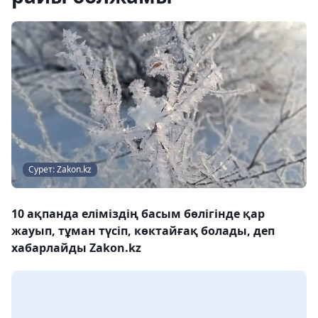
Сурет: Zakon.kz
10 ақпанда еліміздің басым бөлігінде қар
жауып, тұман түсіп, көктайғақ болады, деп
хабарлайды Zakon.kz