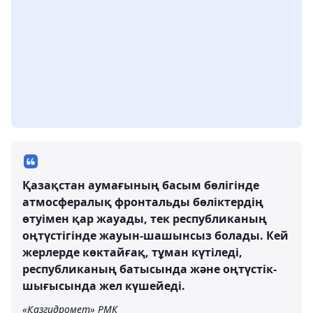
Қазақстан аумағының басым бөлігінде
атмосфералық фронтальды бөліктердің
өтуімен қар жауады, тек республиканың
оңтүстігінде жауын-шашынсыз болады. Кей
жерлерде көктайғақ, тұман күтіледі,
республиканың батысында және оңтүстік-
шығысында жел күшейеді.
«Қазгидромет» РМК