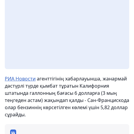
РИА Новости
агенттігінің хабарлауынша, жанармай
дәстүрлі түрде қымбат тұратын Калифорния
штатында галлонның бағасы 6 долларға (3 мың
теңгеден астам) жақындап қалды - Сан-Францискода
олар бензиннің көрсетілген көлемі үшін 5,82 доллар
сұрайды.