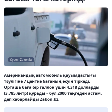
Сурет: Zakon.kz
Американдық автомобиль қауымдастығы
тәулігіне 7 центке бағаның өсуін тіркеді.
Орташа баға бір галлон үшін 4,318 долларды
(3,785 литр) құрады – бұл 2000 теңгеден астам,
деп хабарлайды Zakon.kz.