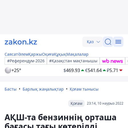
Қаз
Саясат
Әлем
Қаржы
Оқиға
Құқық
Мақалалар
#Референдум-2026
#Қазақстан мақтанышы
+25°
$
469.93
€
541.64
₽
5.71
Басты
Барлық жаңалықтар
Қоғам тынысы
Қоғам
23:14, 10 наурыз 2022
АҚШ-та бензиннің орташа
бағасы тағы көтерілді