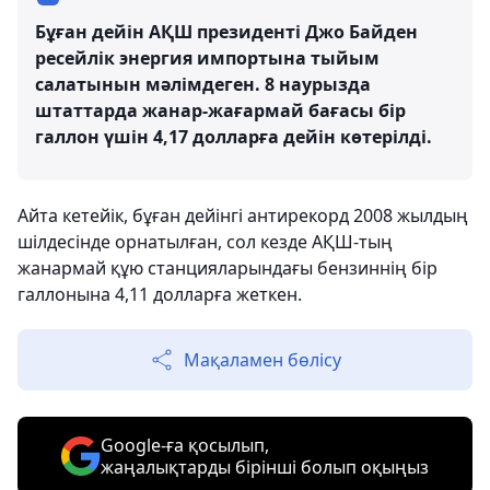
Бұған дейін АҚШ президенті Джо Байден
ресейлік энергия импортына тыйым
салатынын мәлімдеген. 8 наурызда
штаттарда жанар-жағармай бағасы бір
галлон үшін 4,17 долларға дейін көтерілді.
Айта кетейік, бұған дейінгі антирекорд 2008 жылдың
шілдесінде орнатылған, сол кезде АҚШ-тың
жанармай құю станцияларындағы бензиннің бір
галлонына 4,11 долларға жеткен.
Мақаламен бөлісу
Google-ға қосылып,
жаңалықтарды бірінші болып оқыңыз