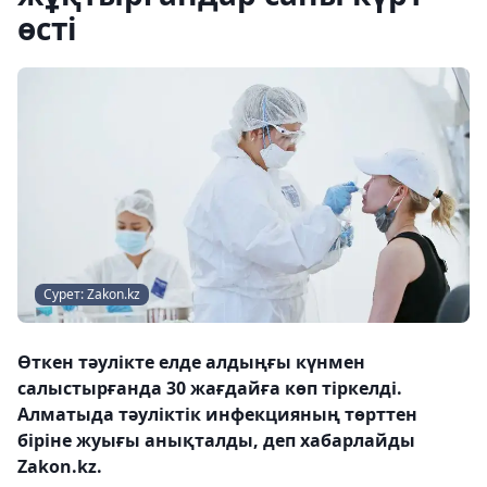
өсті
Сурет: Zakon.kz
Өткен тәулікте елде алдыңғы күнмен
салыстырғанда 30 жағдайға көп тіркелді.
Алматыда тәуліктік инфекцияның төрттен
біріне жуығы анықталды, деп хабарлайды
Zakon.kz.