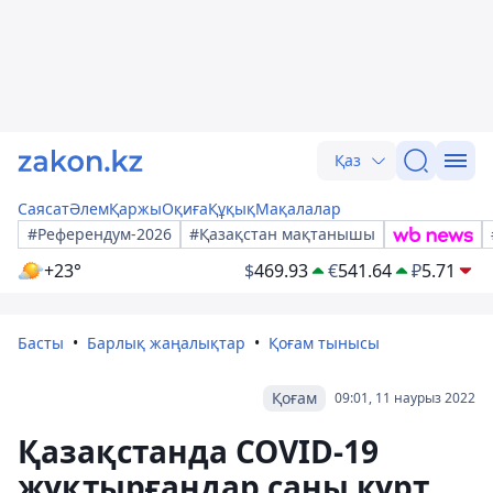
Қаз
Саясат
Әлем
Қаржы
Оқиға
Құқық
Мақалалар
#Референдум-2026
#Қазақстан мақтанышы
+23°
$
469.93
€
541.64
₽
5.71
Басты
Барлық жаңалықтар
Қоғам тынысы
Қоғам
09:01, 11 наурыз 2022
Қазақстанда COVID-19
жұқтырғандар саны күрт