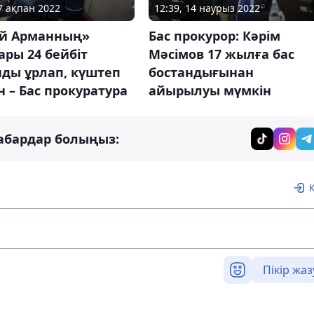
07 ақпан 2022
12:39, 14 наурыз 2022
й Арманның»
Бас прокурор: Кәрім
ры 24 бейбіт
Мәсімов 17 жылға бас
нды ұрлап, күштеп
бостандығынан
н – Бас прокуратура
айырылуы мүмкін
абардар болыңыз:
Пікір жаз