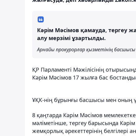
Кәрім Мәсімов қамауда, тергеу ж
алу мерзімі ұзартылды.
Арнайы прокурорлар қызметінің басшысы
ҚР Парламенті Мәжілісінің отырысынд
Кәрім Мәсімов 17 жылға бас бостанд
ҰҚК-нің бұрынғы басшысы мен оның 
8 қаңтарда Кәрім Мәсімов мемлекетке
мәліметінше, тергеу барысында Кәрім
жемқорлық әрекеттерінің белгілері а