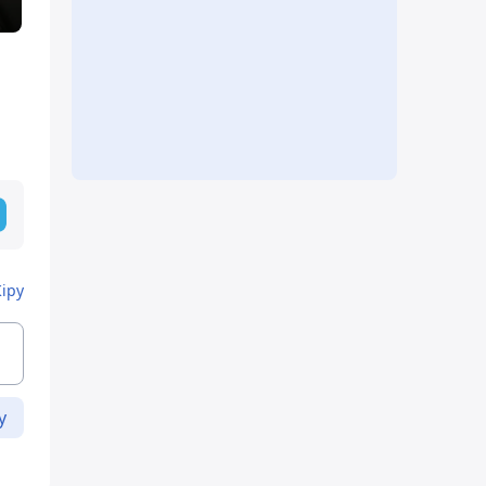
Кіру
у