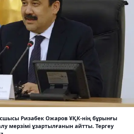
асшысы Ризабек Ожаров ҰҚК-нің бұрынғы
лу мерзімі ұзартылғанын айтты. Тергеу
z.