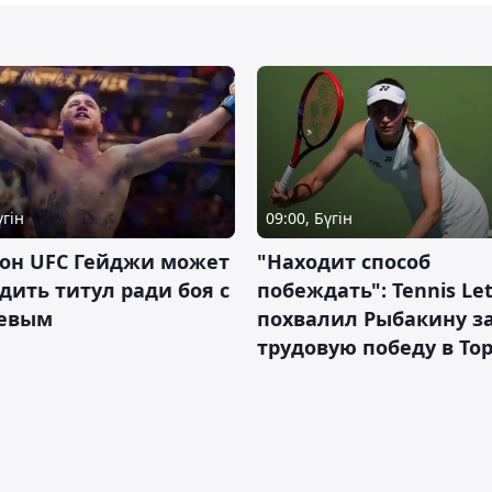
үгін
09:00, Бүгін
он UFC Гейджи может
"Находит способ
дить титул ради боя с
побеждать": Tennis Let
евым
похвалил Рыбакину з
трудовую победу в То