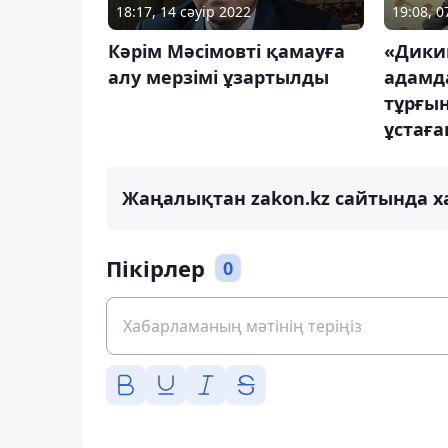
19:08, 
18:17, 14 сәуір 2022
«Дики
Кәрім Мәсімовті қамауға
адамда
алу мерзімі ұзартылды
тұрғы
ұстаға
Жаңалықтан zakon.kz сайтында х
Пікірлер
0