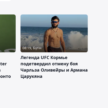
08:19, Бүгін
Легенда UFC Кормье
ter
подетвердил отмену боя
а
Чарльза Оливейры и Армана
ронто
Царукяна