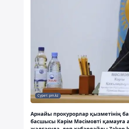
Сурет: pm.kz
Арнайы прокурорлар қызметінің б
басшысы Кәрім Мәсімовті қамауға а
жалғасуда, деп хабарлайды Zakon.k