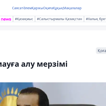
Саясат
Әлем
Қаржы
Оқиға
Құқық
Мақалалар
#Қазақмыс
#Салыстырмалы Қазақстан
#Халық бухг
Қоғ
ауға алу мерзімі