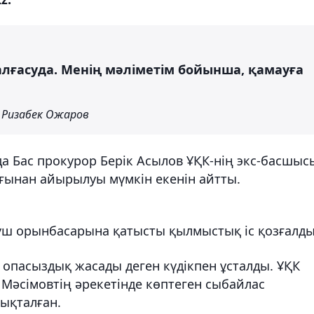
алғасуда. Менің мәліметім бойынша, қамауға
 Ризабек Ожаров
а Бас прокурор Берік Асылов ҰҚК-нің экс-басшыс
ығынан айырылуы мүмкін екенін айтты.
үш орынбасарына қатысты қылмыстық іс қозғалды
 опасыздық жасады деген күдікпен ұсталды. ҰҚК
 Мәсімовтің әрекетінде көптеген сыбайлас
нықталған.