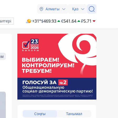
Алматы
Қаз
+31°
$
469.93
€
541.64
₽
5.71
алтері
ам
Соңғы
Танымал