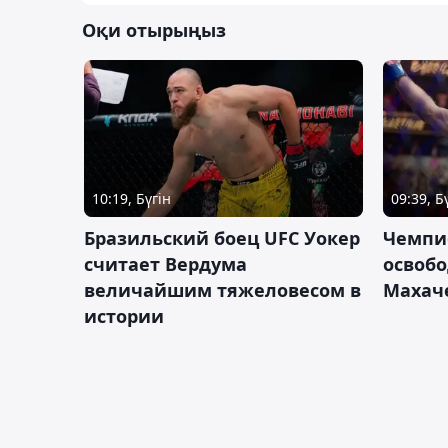
Оқи отырыңыз
10:19, Бүгін
09:39, Б
Бразильский боец UFC Уокер
Чемпи
считает Вердума
освобо
величайшим тяжеловесом в
Махач
истории