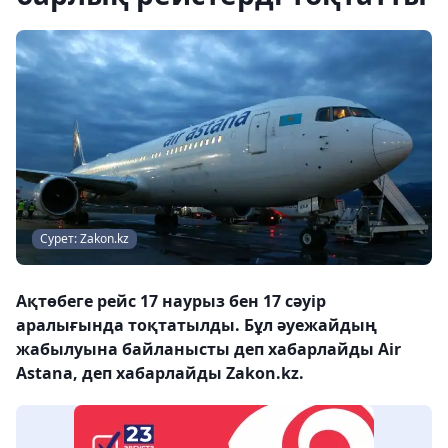
Сурет: Zakon.kz
Ақтөбеге рейс 17 наурыз бен 17 сәуір
аралығында тоқтатылды. Бұл әуежайдың
жабылуына байланысты деп хабарлайды Air
Astana, деп хабарлайды Zakon.kz.