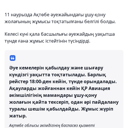
11 наурызда Ақтөбе әуежайындағы ұшу-қону
жолағының жұмысы тоқтатылғаны белгілі болды.
Келесі күні қала басшылығы әуежайдың уақытша
түнде ғана жұмыс істейтінін түсіндірді.
Әуе кемелерін қабылдау және шығару
күндізгі уақытта тоқтатылады. Барлық
рейстер 18:00-ден кейін, түнде орындалады.
Ақауларды жойғаннан кейін ҚР Авиация
әкімшілігінің мамандары ұшу-қону
жолағын қайта тексеріп, одан әрі пайдалану
туралы шешім қабылдайды. Жұмыс жүріп
жатыр.
Ақтөбе облысы әкімдігінің баспасөз қызметі