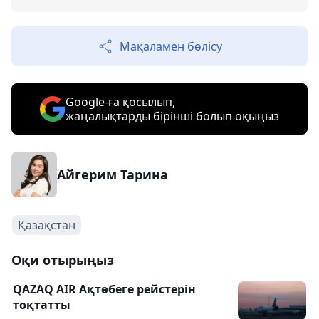
Мақаламен бөлісу
Google-ға қосылып,
жаңалықтарды бірінші болып оқыңыз
Айгерим Тарина
Қазақстан
Оқи отырыңыз
QAZAQ AIR Ақтөбеге рейстерін
тоқтатты