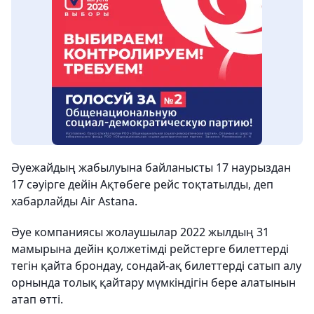
Әуежайдың жабылуына байланысты 17 наурыздан
17 сәуірге дейін Ақтөбеге рейс тоқтатылды, деп
хабарлайды Air Astana.
Әуе компаниясы жолаушылар 2022 жылдың 31
мамырына дейін қолжетімді рейстерге билеттерді
тегін қайта брондау, сондай-ақ билеттерді сатып алу
орнында толық қайтару мүмкіндігін бере алатынын
атап өтті.