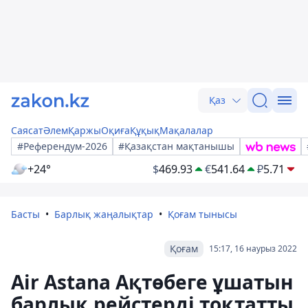
Қаз
Саясат
Әлем
Қаржы
Оқиға
Құқық
Мақалалар
#Референдум-2026
#Қазақстан мақтанышы
+24°
$
469.93
€
541.64
₽
5.71
Басты
Барлық жаңалықтар
Қоғам тынысы
Қоғам
15:17, 16 наурыз 2022
Air Astana Ақтөбеге ұшатын
барлық рейстерді тоқтатты