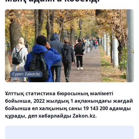
Сурет: Zakon.kz
Ұлттық статистика бюросының мәліметі
бойынша, 2022 жылдың 1 ақпанындағы жағдай
бойынша ел халқының саны 19 143 200 адамды
құрады, деп хабарлайды Zakon.kz.