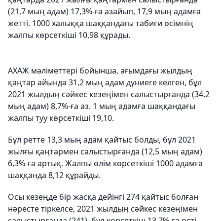
(21,7 мың адам) 17,3%-ға азайып, 17,9 мың адамға
жетті. 1000 халыққа шаққандағы табиғи өсімнің
жалпы көрсеткіші 10,98 құрады.
АХАЖ мәліметтері бойынша, ағымдағы жылдың
қаңтар айында 31,2 мың адам дүниеге келген, бұл
2021 жылдың сәйкес кезеңімен салыстырғанда (34,2
мың адам) 8,7%-ға аз. 1 мың адамға шаққандағы
жалпы туу көрсеткіші 19,10.
Бұл ретте 13,3 мың адам қайтыс болды, бұл 2021
жылғы қаңтармен салыстырғанда (12,5 мың адам)
6,3%-ға артық. Жалпы өлім көрсеткіші 1000 адамға
шаққанда 8,12 құрайды.
Осы кезеңде бір жасқа дейінгі 274 қайтыс болған
нәресте тіркелсе, 2021 жылдың сәйкес кезеңімен
салыстырғанда (241), бұл көрсеткіш 13,7%-ға өсті.