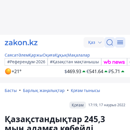
Қаз
Саясат
Әлем
Қаржы
Оқиға
Құқық
Мақалалар
#Референдум-2026
#Қазақстан мақтанышы
+21°
$
469.93
€
541.64
₽
5.71
Басты
Барлық жаңалықтар
Қоғам тынысы
Қоғам
17:19, 17 наурыз 2022
Қазақстандықтар 245,3
мың адамға көбейді