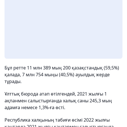
Бұл ретте 11 млн 389 мың 200 қазақстандық (59,5%)
қалада, 7 млн ​​754 мыңы (40,5%) ауылдық жерде
тұрады.
Ұлттық бюрода атап өтілгендей, 2021 жылғы 1
ақпанмен салыстырғанда халық саны 245,3 мың
адамға немесе 1,3%-ға өсті.
Республика халқының табиғи өсімі 2022 жылғы
қаңтарда 2021 жылғы қаңтармен салыстырғанда