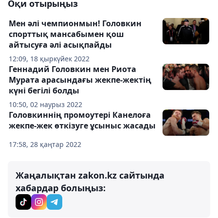
Оқи отырыңыз
Мен әлі чемпионмын! Головкин
спорттық мансабымен қош
айтысуға әлі асықпайды
12:09, 18 қыркүйек 2022
Геннадий Головкин мен Риота
Мурата арасындағы жекпе-жектің
күні бегілі болды
10:50, 02 наурыз 2022
Головкиннің промоутері Канелоға
жекпе-жек өткізуге ұсыныс жасады
17:58, 28 қаңтар 2022
Жаңалықтан zakon.kz сайтында
хабардар болыңыз: