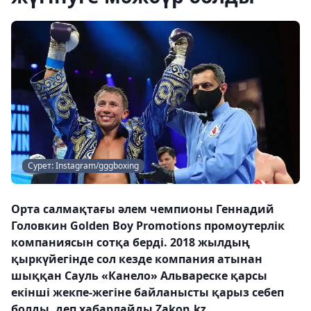
Сурет: Instagram/gggboxing
Орта салмақтағы әлем чемпионы Геннадий
Головкин Golden Boy Promotions промоутерлік
компаниясын сотқа берді. 2018 жылдың
қыркүйегінде сол кезде компания атынан
шыққан Сауль «Канело» Альвареске қарсы
екінші жекпе-жегіне байланысты қарыз себеп
болды, деп хабарлайды Zakon.kz.