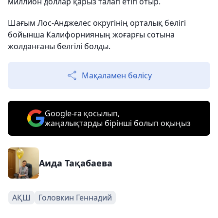
миллион доллар қарыз талап етіп отыр.
Шағым Лос-Анджелес округінің орталық бөлігі
бойынша Калифорнияның жоғарғы сотына
жолданғаны белгілі болды.
Мақаламен бөлісу
Google-ға қосылып,
жаңалықтарды бірінші болып оқыңыз
Аида Тақабаева
АҚШ
Головкин Геннадий