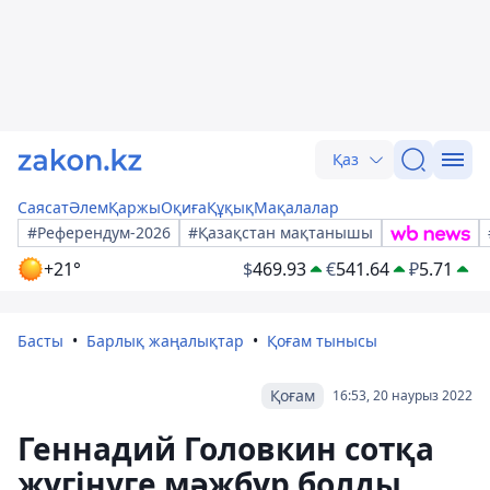
Қаз
Саясат
Әлем
Қаржы
Оқиға
Құқық
Мақалалар
#Референдум-2026
#Қазақстан мақтанышы
+21°
$
469.93
€
541.64
₽
5.71
Басты
Барлық жаңалықтар
Қоғам тынысы
Қоғам
16:53, 20 наурыз 2022
Геннадий Головкин сотқа
жүгінуге мәжбүр болды