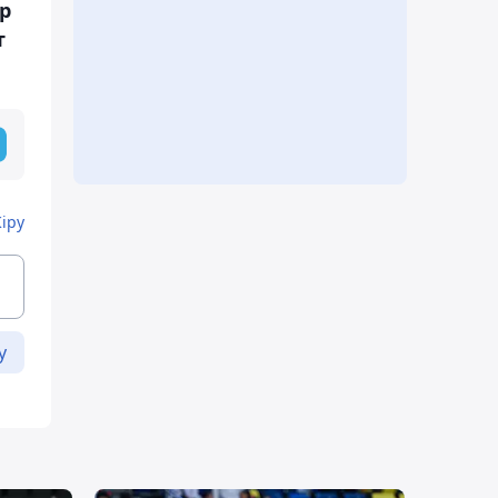
р
т
Кіру
у