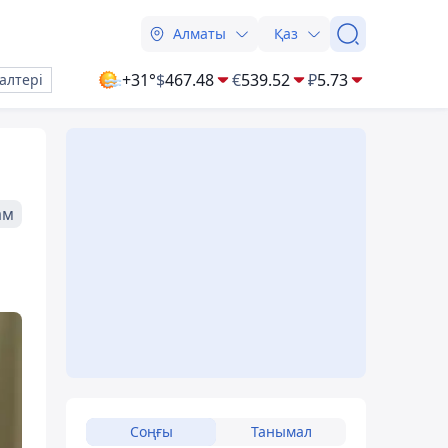
Алматы
Қаз
+31°
$
467.48
€
539.52
₽
5.73
алтері
ам
Соңғы
Танымал