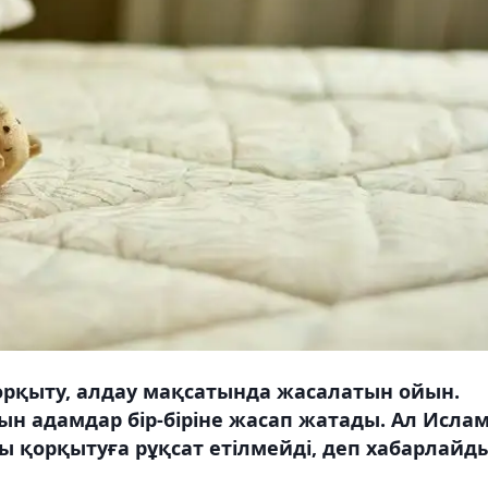
қорқыту, алдау мақсатында жасалатын ойын.
н адамдар бір-біріне жасап жатады. Ал Исла
ы қорқытуға рұқсат етілмейді, деп хабарлайд