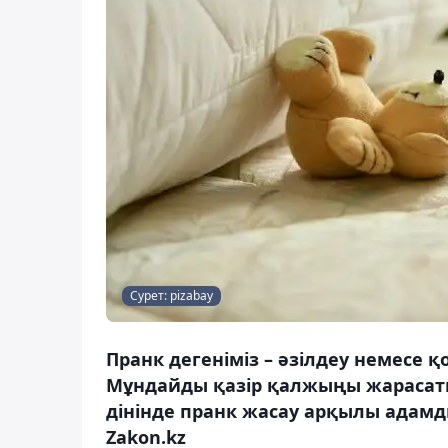
Сурет: pizabay
Пранк дегеніміз – әзілдеу немесе 
Мұндайды қазір қалжыңы жарасаты
дінінде пранк жасау арқылы адамд
Zakon.kz