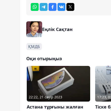
Еңлік Сақтан
ҚМДБ
Оқи отырыңыз
22:22, 21 сәуір 2023
17:23, 
Астана тұрғыны жалған
Тіске 