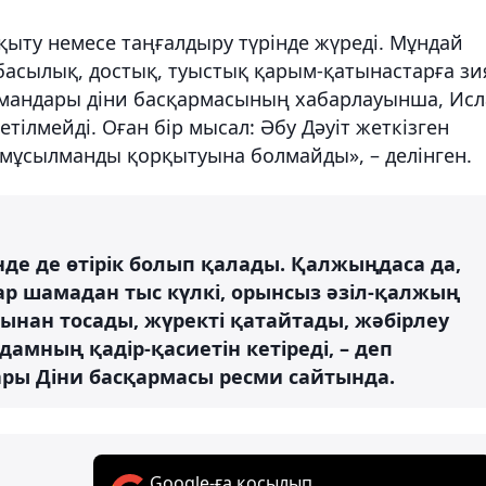
ыту немесе таңғалдыру түрінде жүреді. Мұндай
басылық, достық, туыстық қарым-қатынастарға зи
лмандары діни басқармасының хабарлауынша, Ис
етілмейді. Оған бір мысал: Әбу Дәуіт жеткізген
мұсылманды қорқытуына болмайды», – делінген.
күнде де өтірік болып қалады. Қалжыңдаса да,
тар шамадан тыс күлкі, орынсыз әзіл-қалжың
ынан тосады, жүректі қатайтады, жәбірлеу
амның қадір-қасиетін кетіреді, – деп
ры Діни басқармасы ресми сайтында.
Google-ға қосылып,