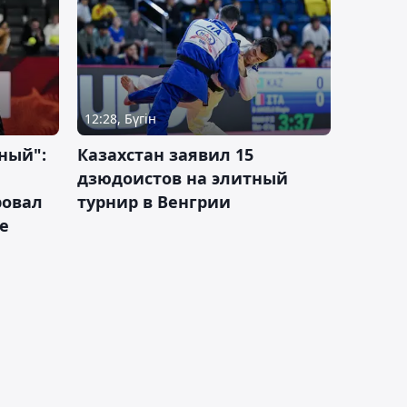
12:28, Бүгін
ный":
Казахстан заявил 15
дзюдоистов на элитный
ровал
турнир в Венгрии
е