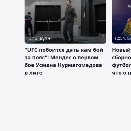
13:13, Бүгін
12:54, Б
"UFC побоится дать нам бой
Новый
за пояс": Мендес о первом
сборно
бое Усмана Нурмагомедова
футбол
в лиге
что о 