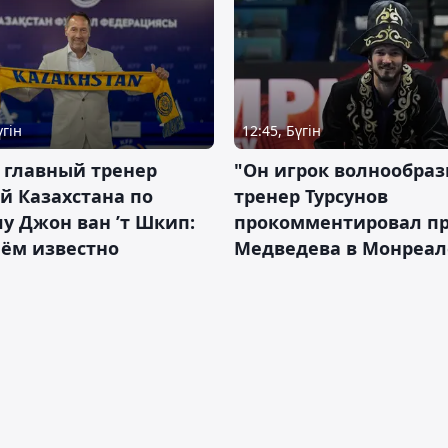
үгін
12:45, Бүгін
 главный тренер
"Он игрок волнообраз
й Казахстана по
тренер Турсунов
у Джон ван ’т Шкип:
прокомментировал п
нём известно
Медведева в Монреал