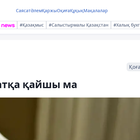
Саясат
Әлем
Қаржы
Оқиға
Құқық
Мақалалар
#Қазақмыс
#Салыстырмалы Қазақстан
#Халық бухг
Қоғ
атқа қайшы ма