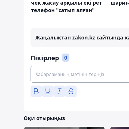
чек жасау арқылы екі рет
шариғ
телефон "сатып алған"
Жаңалықтан zakon.kz сайтында х
Пікірлер
0
Оқи отырыңыз