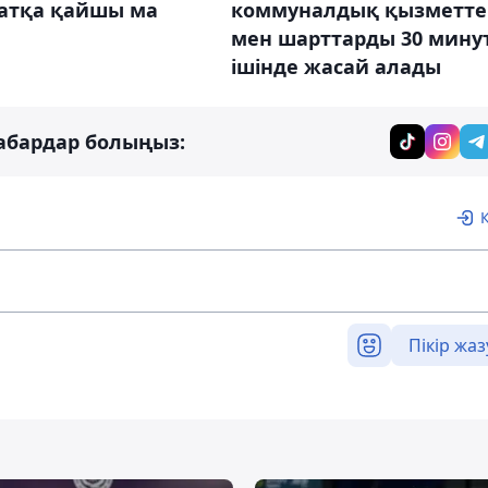
атқа қайшы ма
коммуналдық қызметте
мен шарттарды 30 мину
ішінде жасай алады
абардар болыңыз:
Пікір жаз