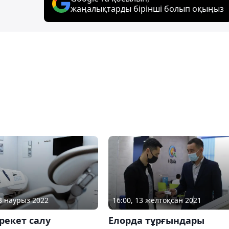
жаңалықтарды бірінші болып оқыңыз
03 наурыз 2022
16:00, 13 желтоқсан 2021
брекет салу
Елорда тұрғындары