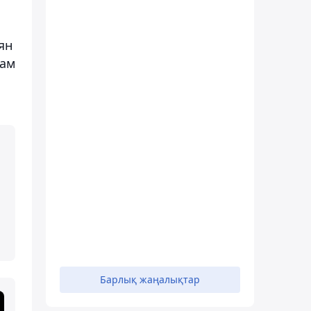
ян
лам
Барлық жаңалықтар