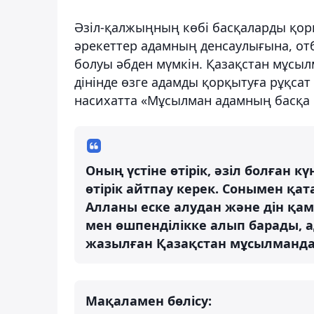
Әзіл-қалжыңның көбі басқаларды қорқ
әрекеттер адамның денсаулығына, от
болуы әбден мүмкін. Қазақстан мұсы
дінінде өзге адамды қорқытуға рұқсат 
насихатта «Мұсылман адамның басқа 
Оның үстіне өтірік, әзіл болған 
өтірік айтпау керек. Сонымен қа
Алланы еске алудан және дін қам
мен өшпенділікке алып барады, ад
жазылған Қазақстан мұсылманда
Мақаламен бөлісу: