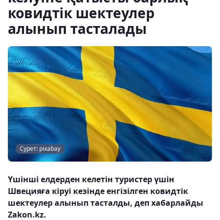
ковидтік шектеулер
алынып тасталады
Сурет: pixabay
Үшінші елдерден келетін туристер үшін
Швецияға кіруі кезінде енгізілген ковидтік
шектеулер алынып тасталды, деп хабарлайды
Zakon.kz.