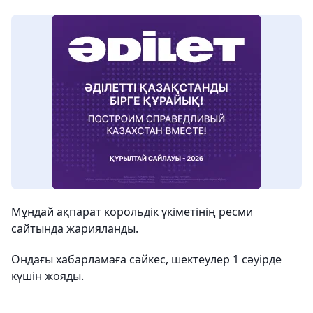
Мұндай ақпарат корольдік үкіметінің ресми
сайтында жарияланды.
Ондағы хабарламаға сәйкес, шектеулер 1 сәуірде
күшін жояды.