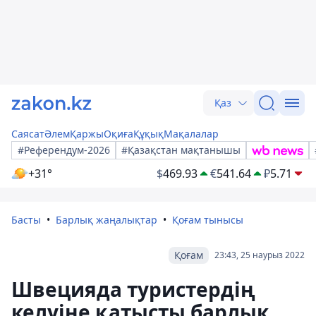
Қаз
Саясат
Әлем
Қаржы
Оқиға
Құқық
Мақалалар
#Референдум-2026
#Қазақстан мақтанышы
+31°
$
469.93
€
541.64
₽
5.71
Басты
Барлық жаңалықтар
Қоғам тынысы
Қоғам
23:43, 25 наурыз 2022
Швецияда туристердің
келуіне қатысты барлық