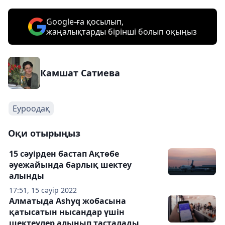
Google-ға қосылып,
жаңалықтарды бірінші болып оқыңыз
Камшат Сатиева
Еуроодақ
Оқи отырыңыз
15 сәуірден бастап Ақтөбе
әуежайында барлық шектеу
алынды
17:51, 15 сәуір 2022
Алматыда Ashyq жобасына
қатысатын нысандар үшін
шектеулер алынып тасталады