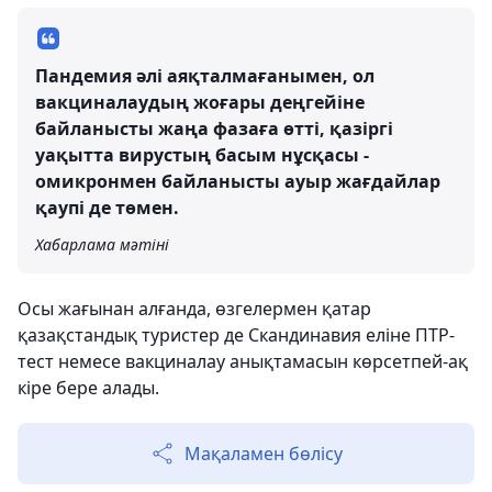
Пандемия әлі аяқталмағанымен, ол
вакциналаудың жоғары деңгейіне
байланысты жаңа фазаға өтті, қазіргі
уақытта вирустың басым нұсқасы -
омикронмен байланысты ауыр жағдайлар
қаупі де төмен.
Хабарлама мәтіні
Осы жағынан алғанда, өзгелермен қатар
қазақстандық туристер де Скандинавия еліне ПТР-
тест немесе вакциналау анықтамасын көрсетпей-ақ
кіре бере алады.
Мақаламен бөлісу