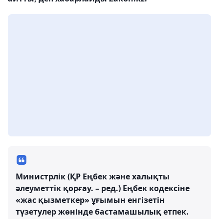
Министрлік (ҚР Еңбек және халықты
әлеуметтік қорғау. – ред.) Еңбек кодексіне
«жас қызметкер» ұғымын енгізетін
түзетулер жөнінде бастамашылық етпек.