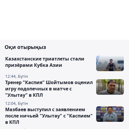
Оқи отырыңыз
Казахстанские триатлеты стали
призёрами Кубка Азии
12:44, Бүгін
Тренер "Каспия" Шойтымов оценил
игру подопечных в матче с
"Улытау" в КПЛ
12:04, Бүгін
Мазбаев выступил с заявлением
после ничьей "Улытау" с "Каспием"
в КПЛ