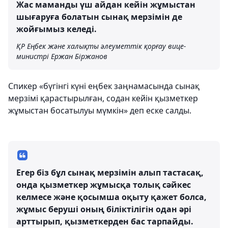
Жас маманды үш айдан кейін жұмыстан
шығаруға болатын сынақ мерзімін де
жойғымыз келеді.
ҚР Еңбек және халықты әлеуметтік қорғау вице-
министрі Ержан Біржанов
Спикер «бүгінгі күні еңбек заңнамасында сынақ
мерзімі қарастырылған, содан кейін қызметкер
жұмыстан босатылуы мүмкін» деп еске салды.
Егер біз бұл сынақ мерзімін алып тастасақ,
онда қызметкер жұмысқа толық сәйкес
келмесе және қосымша оқыту қажет болса,
жұмыс беруші оның біліктілігін одан әрі
арттырып, қызметкерден бас тарпайды.