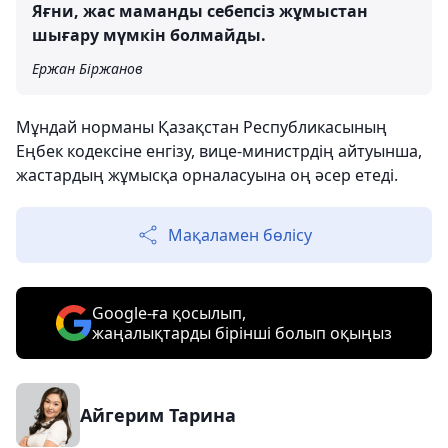
Яғни, жас маманды себепсіз жұмыстан
шығару мүмкін болмайды.
Ержан Біржанов
Мұндай норманы Қазақстан Республикасының
Еңбек кодексіне енгізу, вице-министрдің айтуынша,
жастардың жұмысқа орналасуына оң әсер етеді.
Мақаламен бөлісу
Google-ға қосылып,
жаңалықтарды бірінші болып оқыңыз
Айгерим Тарина