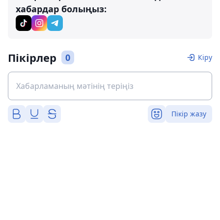
хабардар болыңыз:
Пікірлер
0
Кіру
Пікір жазу