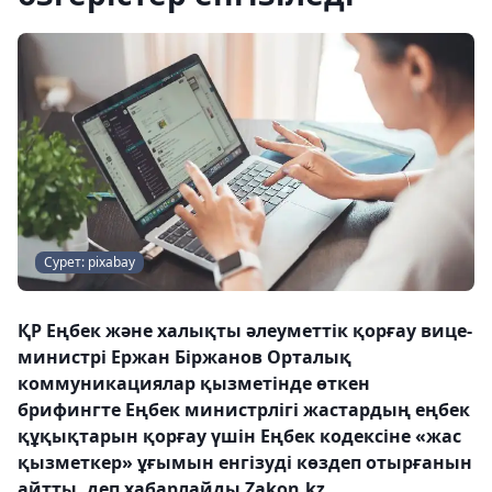
Сурет: pixabay
ҚР Еңбек және халықты әлеуметтік қорғау вице-
министрі Ержан Біржанов Орталық
коммуникациялар қызметінде өткен
брифингте Еңбек министрлігі жастардың еңбек
құқықтарын қорғау үшін Еңбек кодексіне «жас
қызметкер» ұғымын енгізуді көздеп отырғанын
айтты, деп хабарлайды Zakon.kz.