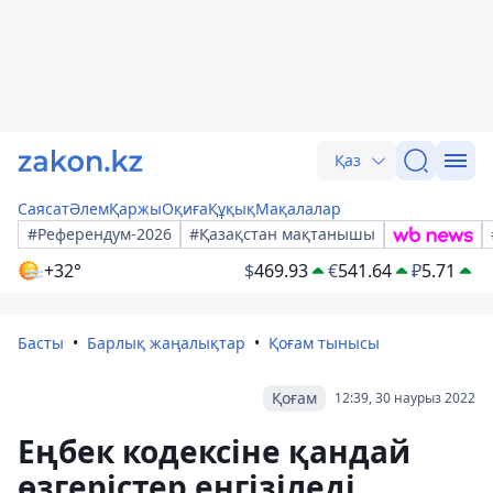
Қаз
Саясат
Әлем
Қаржы
Оқиға
Құқық
Мақалалар
#Референдум-2026
#Қазақстан мақтанышы
+32°
$
469.93
€
541.64
₽
5.71
Басты
Барлық жаңалықтар
Қоғам тынысы
Қоғам
12:39, 30 наурыз 2022
Еңбек кодексіне қандай
өзгерістер енгізіледі