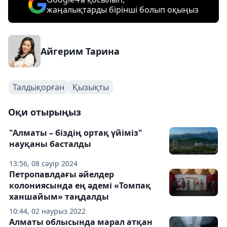
жаңалықтарды бірінші болып оқыңыз
Айгерим Тарина
Талдықорған
Қызықты
Оқи отырыңыз
"Алматы – біздің ортақ үйіміз"
науқаны басталды
13:56, 08 сәуір 2024
Петропавлдағы әйелдер
колониясында ең әдемі «Томпақ
ханшайым» таңдалды
10:44, 02 наурыз 2022
Алматы облысында марал атқан