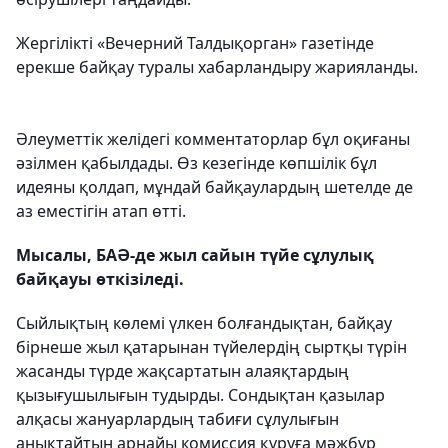
Жергілікті «Вечерний Талдықорган» газетінде
ерекше байқау туралы хабарландыру жарияланды.
Әлеуметтік желідегі комментаторлар бұл оқиғаны
әзілмен қабылдады. Өз кезегінде көпшілік бұл
идеяны қолдап, мұндай байқаулардың шетелде де
аз еместігін атап өтті.
Мысалы, БАӘ-де жыл сайын түйе сұлулық
байқауы өткізіледі.
Сыйлықтың көлемі үлкен болғандықтан, байқау
бірнеше жыл қатарынан түйелердің сыртқы түрін
жасанды түрде жақсартатын алаяқтардың
қызығушылығын тудырды. Сондықтан қазылар
алқасы жануарлардың табиғи сұлулығын
анықтайтын арнайы комиссия құруға мәжбүр