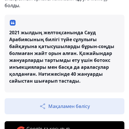
болды.
2021 жылдың желтоқсанында Сауд
Арабиясының билігі түйе сұлулығы
байқауына қатысушыларды бұрын-соңды
болмаған жайт орын алған. Қожайындар
жануарларды тартымды ету үшін ботокс
инъекциялары мен басқа да араласулар
қолданған. Нәтижесінде 40 жануарды
сайыстан шығарып тастады.
Мақаламен бөлісу
Google-ға қосылып,