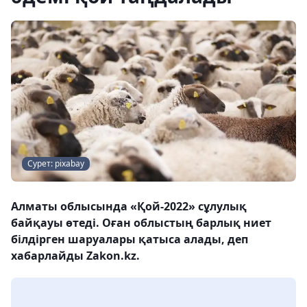
Сурет: pixabay
Алматы облысында «Қой-2022» сұлулық
байқауы өтеді. Оған облыстың барлық ниет
білдірген шаруалары қатыса алады, деп
хабарлайды Zakon.kz.