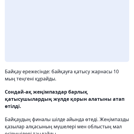
Байқау ережесінде: байқауға қатысу жарнасы 10
мың теңгені құрайды.
Сондай-ақ жеңімпаздар барлық
қатысушылардың жүлде қорын алатыны атап
өтілді.
Байқаудың финалы шілде айында өтеді. Жеңімпазды
қазылар алқасының мүшелері мен облыстың мал
өсірушілері таңдайды.