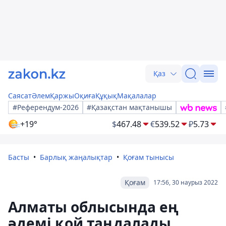
Қаз
Саясат
Әлем
Қаржы
Оқиға
Құқық
Мақалалар
#Референдум-2026
#Қазақстан мақтанышы
+19°
$
467.48
€
539.52
₽
5.73
Басты
Барлық жаңалықтар
Қоғам тынысы
Қоғам
17:56, 30 наурыз 2022
Алматы облысында ең
әдемі қой таңдалады