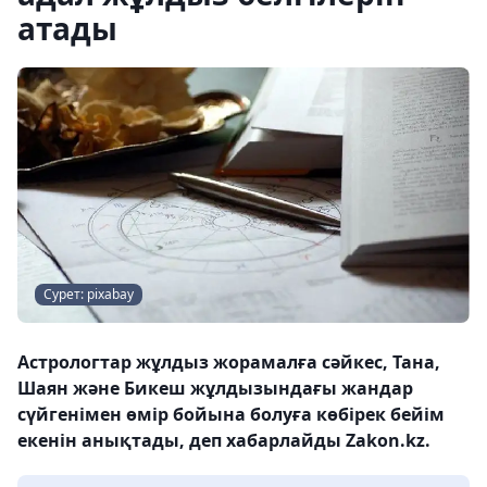
атады
Сурет: pixabay
Астрологтар жұлдыз жорамалға сәйкес, Тана,
Шаян және Бикеш жұлдызындағы жандар
сүйгенімен өмір бойына болуға көбірек бейім
екенін анықтады, деп хабарлайды Zakon.kz.