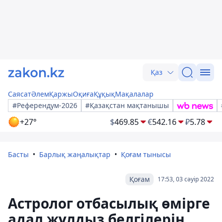
Қаз
Саясат
Әлем
Қаржы
Оқиға
Құқық
Мақалалар
#Референдум-2026
#Қазақстан мақтанышы
+27°
$
469.85
€
542.16
₽
5.78
Басты
Барлық жаңалықтар
Қоғам тынысы
Қоғам
17:53, 03 сәуір 2022
Астролог отбасылық өмірге
адал жұлдыз белгілерін