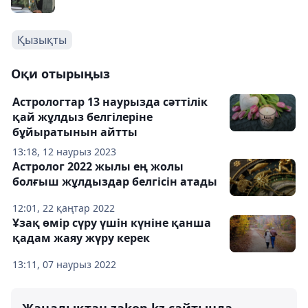
Қызықты
Оқи отырыңыз
Астрологтар 13 наурызда сәттілік
қай жұлдыз белгілеріне
бұйыратынын айтты
13:18, 12 наурыз 2023
Астролог 2022 жылы ең жолы
болғыш жұлдыздар белгісін атады
12:01, 22 қаңтар 2022
Ұзақ өмір сүру үшін күніне қанша
қадам жаяу жүру керек
13:11, 07 наурыз 2022
Жаңалықтан zakon.kz сайтында