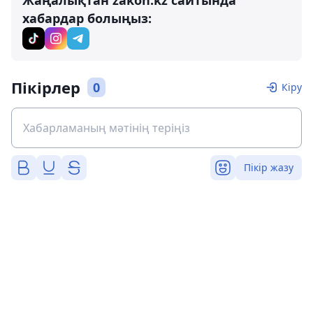
хабардар болыңыз:
Пікірлер
0
Кіру
Пікір жазу