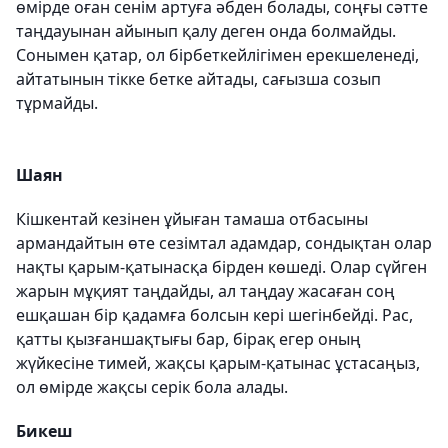
өмірде оған сенім артуға әбден болады, соңғы сәтте
таңдауынан айынып қалу деген онда болмайды.
Сонымен қатар, ол бірбеткейлігімен ерекшеленеді,
айтатынын тікке бетке айтады, сағызша созып
тұрмайды.
Шаян
Кішкентай кезінен ұйыған тамаша отбасыны
армандайтын өте сезімтал адамдар, сондықтан олар
нақты қарым-қатынасқа бірден көшеді. Олар сүйген
жарын мұқият таңдайды, ал таңдау жасаған соң
ешқашан бір қадамға болсын кері шегінбейді. Рас,
қатты қызғаншақтығы бар, бірақ егер оның
жүйкесіне тимей, жақсы қарым-қатынас ұстасаңыз,
ол өмірде жақсы серік бола алады.
Бикеш