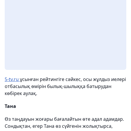
5-tv.ru
ұсынған рейтингіге сәйкес, осы жұлдыз иелері
отбасылық өмірін былық-шылыққа батырудан
көбірек аулақ.
Тана
Өз таңдауын жоғары бағалайтын өте адал адамдар.
Сондықтан, егер Тана өз сүйгенін жолықтырса,