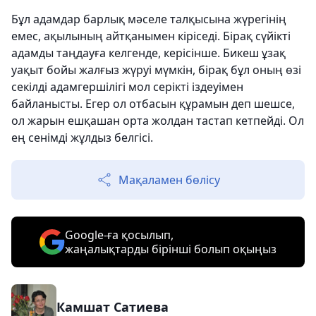
Бұл адамдар барлық мәселе талқысына жүрегінің
емес, ақылының айтқанымен кіріседі. Бірақ сүйікті
адамды таңдауға келгенде, керісінше. Бикеш ұзақ
уақыт бойы жалғыз жүруі мүмкін, бірақ бұл оның өзі
секілді адамгершілігі мол серікті іздеуімен
байланысты. Егер ол отбасын құрамын деп шешсе,
ол жарын ешқашан орта жолдан тастап кетпейді. Ол
ең сенімді жұлдыз белгісі.
Мақаламен бөлісу
Google-ға қосылып,
жаңалықтарды бірінші болып оқыңыз
Камшат Сатиева