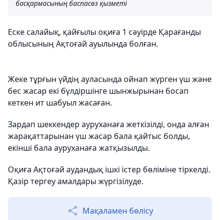
басқармасының баспасөз қызметі
Еске салайық, қайғылы оқиға 1 сәуірде Қарағанды ​​
облысының Ақтоғай ауылында болған.
Жеке тұрғын үйдің ауласында ойнап жүрген үш және
бес жасар екі бүлдіршінге шынжырынан босап
кеткен ит шабуыл жасаған.
Зардап шеккендер ауруханаға жеткізілді, онда алған
жарақаттарынан үш жасар бала қайтыс болды,
екінші бала ауруханаға жатқызылды.
Оқиға Ақтоғай аудандық ішкі істер бөліміне тіркелді.
Қазір тергеу амалдары жүргізілуде.
Мақаламен бөлісу