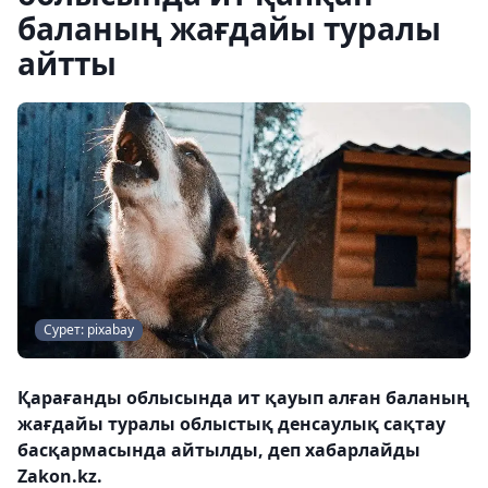
баланың жағдайы туралы
айтты
Сурет: pixabay
Қарағанды ​​облысында ит қауып алған баланың
жағдайы туралы облыстық денсаулық сақтау
басқармасында айтылды, деп хабарлайды
Zakon.kz.