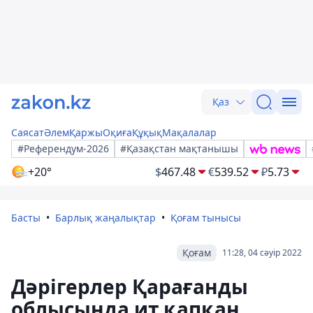
Қаз
Саясат
Әлем
Қаржы
Оқиға
Құқық
Мақалалар
#Референдум-2026
#Қазақстан мақтанышы
+20°
$
467.48
€
539.52
₽
5.73
Басты
Барлық жаңалықтар
Қоғам тынысы
Қоғам
11:28, 04 сәуір 2022
Дәрігерлер Қарағанды ​​
облысында ит қапқан