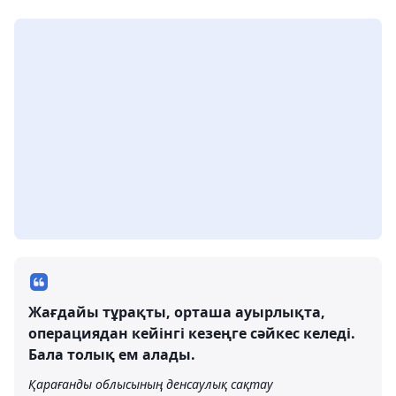
Жағдайы тұрақты, орташа ауырлықта,
операциядан кейінгі кезеңге сәйкес келеді.
Бала толық ем алады.
Қарағанды ​​облысының денсаулық сақтау