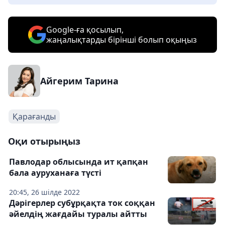
Google-ға қосылып,
жаңалықтарды бірінші болып оқыңыз
Айгерим Тарина
Қарағанды
Оқи отырыңыз
Павлодар облысында ит қапқан
бала ауруханаға түсті
20:45, 26 шілде 2022
Дәрігерлер субұрқақта ток соққан
әйелдің жағдайы туралы айтты