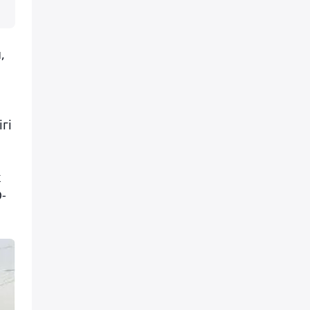
,
гі
к
-