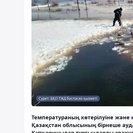
Сурет: БҚО ТЖД баспасөз қызметі
Температураның көтерілуіне және
Қазақстан облысының бірнеше ауда
Құтқарушылар тұрғындарды эвакуац