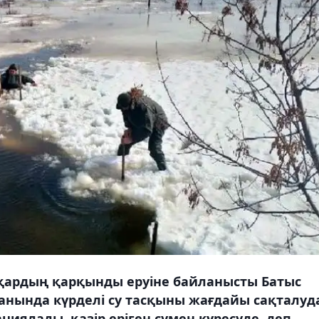
 қардың қарқынды еруіне байланысты Батыс
нында күрделі су тасқыны жағдайы сақталуд
иялады, қазір еріген сумен күресуде, деп