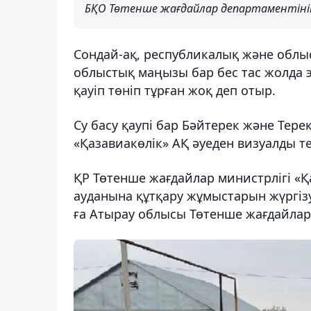
БҚО Төтенше жағдайлар департаментінің
Сондай-ақ, республикалық және облы
облыстық маңызы бар бес тас жолда 
қауіп төніп тұрған жоқ деп отыр.
Су басу қаупі бар Бәйтерек және Тере
«Қазавиакөлік» АҚ әуеден визуалды те
ҚР Төтенше жағдайлар министрлігі «
ауданына құтқару жұмыстарын жүргізу
ға Атырау облысы Төтенше жағдайлар 