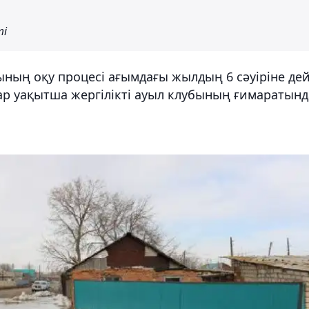
ті
ының оқу процесі ағымдағы жылдың 6 сәуіріне дей
р уақытша жергілікті ауыл клубының ғимаратынд