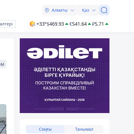
Алматы
Қаз
+33°
$
469.93
€
541.64
₽
5.71
алтері
ам
Соңғы
Танымал