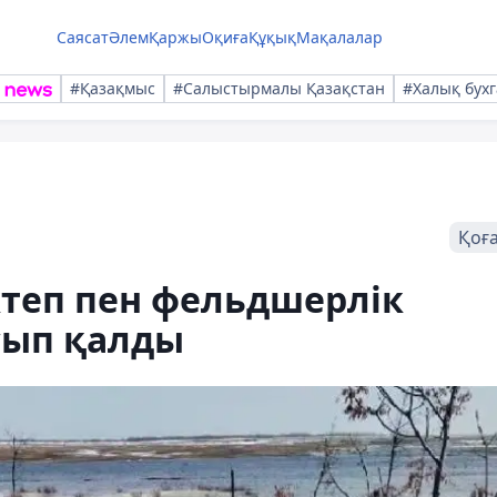
Саясат
Әлем
Қаржы
Оқиға
Құқық
Мақалалар
#Қазақмыс
#Салыстырмалы Қазақстан
#Халық бухг
Қоғ
ектеп пен фельдшерлік
асып қалды