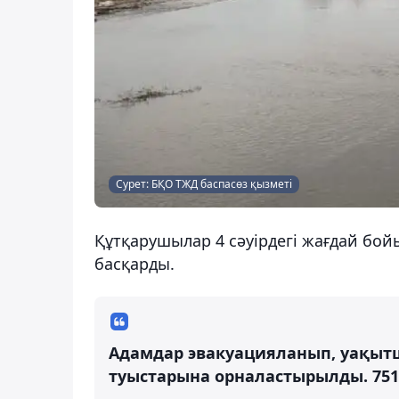
Сурет: БҚО ТЖД баспасөз қызметі
Құтқарушылар 4 сәуірдегі жағдай бо
басқарды.
Адамдар эвакуацияланып, уақытш
туыстарына орналастырылды. 751 