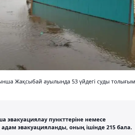
йынша Жақсыбай ауылында 53 үйдегі суды толығы
а эвакуациялау пункттеріне немесе
адам эвакуацияланды, оның ішінде 215 бала.