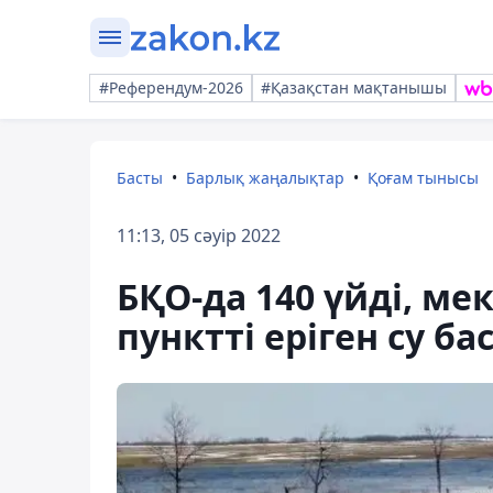
#Референдум-2026
#Қазақстан мақтанышы
Басты
Барлық жаңалықтар
Қоғам тынысы
11:13, 05 сәуір 2022
БҚО-да 140 үйді, м
пунктті еріген су б