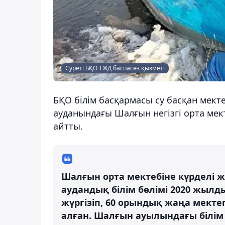
Сурет: БҚО ТЖД баспасөз қызметі
БҚО білім басқармасы су басқан мекте
ауданындағы Шалғын негізгі орта ме
айтты.
Шалғын орта мектебіне күрделі 
аудандық білім бөлімі 2020 жыл
жүргізіп, 60 орындық жаңа мект
алған. Шалғын ауылындағы білім