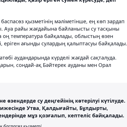
баспасөз қызметінің мәліметінше, ең көп зардап
ы. Ауа райы жағдайына байланысты су тасқыны
та оң температура байқалады, облыстың өзен
, еріген ағынды сулардың қалыптасуы байқалады
төбі аудандарында күрделі жағдай сақталуда.
дарын, сондай-ақ Бәйтерек ауданы мен Орал
 өзендерде су деңгейінің көтерілуі күтілуде.
ижесінде Утва, Қалдығайты, Бұлдырты,
ендерінде мұз қозғалып, кептеліс байқалады.
 баспасөз қызметі