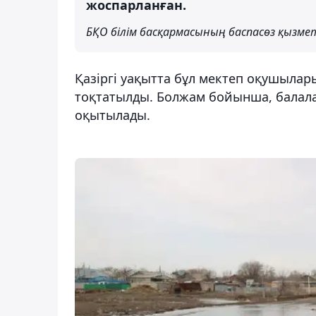
жоспарланған.
БҚО білім басқармасының баспасөз қызме
Қазіргі уақытта бұл мектеп оқушылар
тоқтатылды. Болжам бойынша, балала
оқытылады.