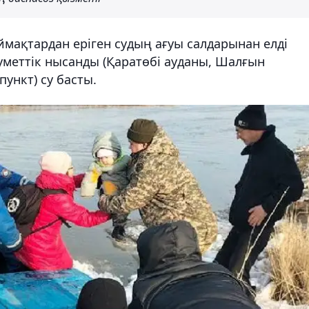
мақтардан еріген судың ағуы салдарынан елді
еуметтік нысанды (Қаратөбі ауданы, Шалғын
ункт) су басты.