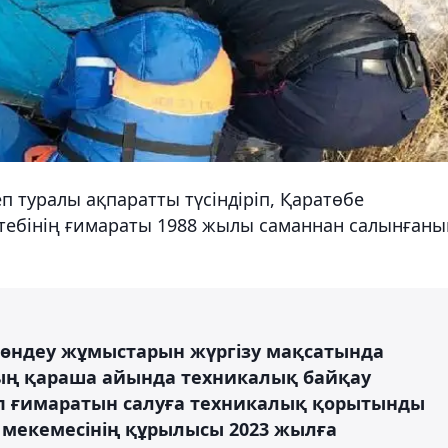
п туралы ақпаратты түсіндіріп, Қаратөбе
ктебінің ғимараты 1988 жылы саманнан салынғаны
жөндеу жұмыстарын жүргізу мақсатында
дың қараша айында техникалық байқау
еп ғимаратын салуға техникалық қорытынды
 мекемесінің құрылысы 2023 жылға