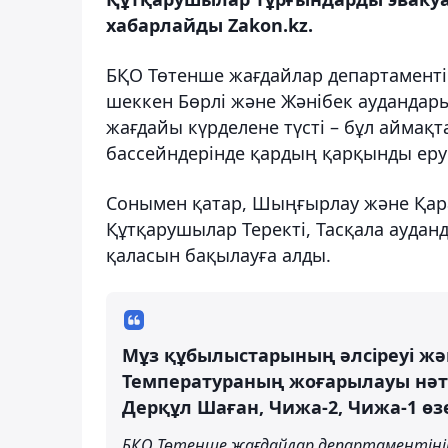
хабарлайды Zakon.kz.
БҚО Төтенше жағдайлар департаменті 
шеккен Бөрлі және Жәнібек аудандар
жағдайы күрделене түсті – бұл аймақ
бассейндерінде қардың қарқынды еруі
Сонымен қатар, Шыңғырлау және Қара
Құтқарушылар Теректі, Тасқала аудан
қаласын бақылауға алды.
Мұз құбылыстарының әлсіреуі және
Температураның жоғарылауы нәт
Дерқұл Шаған, Чижа-2, Чижа-1 өз
БҚО Төтенше жағдайлар департаментінің