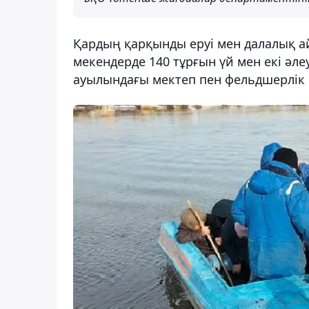
Қардың қарқынды еруі мен далалық ай
мекендерде 140 тұрғын үй мен екі әл
ауылындағы мектеп пен фельдшерлік п