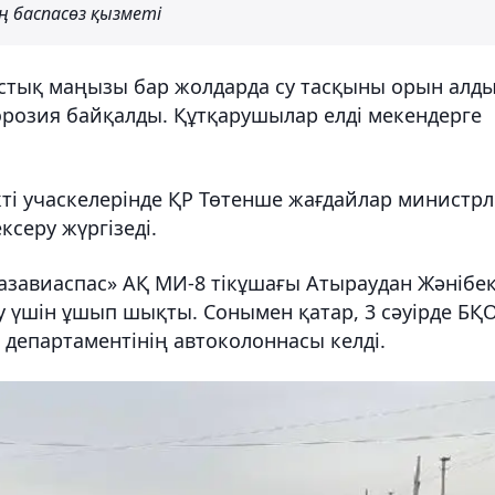
 баспасөз қызметі
стық маңызы бар жолдарда су тасқыны орын алды
эрозия байқалды. Құтқарушылар елді мекендерге
кті учаскелерінде ҚР Төтенше жағдайлар министрлі
ксеру жүргізеді.
Қазавиаспас» АҚ МИ-8 тікұшағы Атыраудан Жәнібе
 үшін ұшып шықты. Сонымен қатар, 3 сәуірде БҚО
департаментінің автоколоннасы келді.