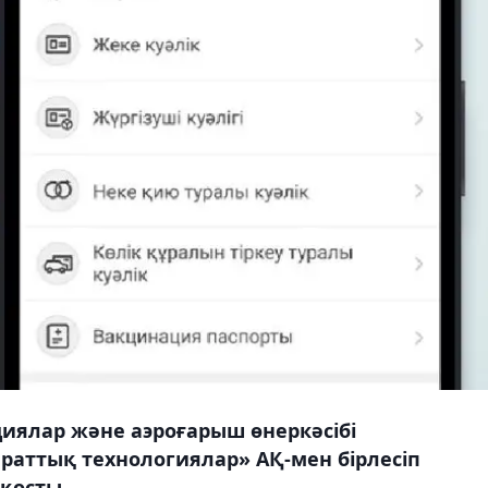
циялар және аэроғарыш өнеркәсібі
раттық технологиялар» АҚ-мен бірлесіп
қосты.