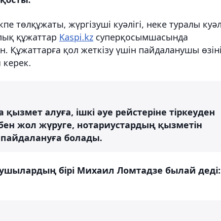
кпе төлқұжаты, жүргізуші куәлігі, неке туралы куәл
рлық құжаттар
Kaspi.kz
суперқосымшасында
ан. Құжаттарға қол жеткізу үшін пайдаланушы өзін
 керек.
ызмет алуға, ішкі әуе рейстеріне тіркеуден
бен жол жүруге, нотариустардың қызметін
 пайдалануға болады.
ушылардың бірі Михаил Ломтадзе былай деді: