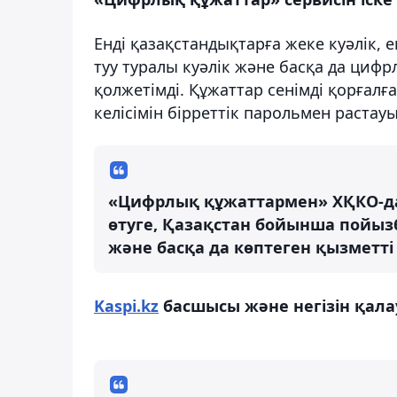
Енді қазақстандықтарға жеке куәлік, е
туу туралы куәлік және басқа да циф
қолжетімді. Құжаттар сенімді қорғалғ
келісімін бірреттік парольмен растауы
«Цифрлық құжаттармен» ХҚКО-да қ
өтуге, Қазақстан бойынша пойыз
және басқа да көптеген қызметті
Kaspi.kz
басшысы және негізін қала