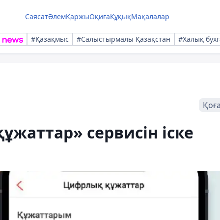
Саясат
Әлем
Қаржы
Оқиға
Құқық
Мақалалар
#Қазақмыс
#Салыстырмалы Қазақстан
#Халық бухг
Қоғ
ұжаттар» сервисін іске