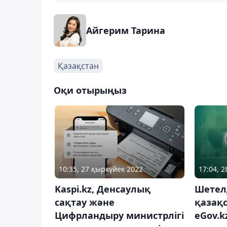
Айгерим Тарина
Қазақстан
Оқи отырыңыз
10:35, 27 қыркүйек 2022
17:04, 
Kaspi.kz, Денсаулық
Шетел
сақтау және
қазақ
Цифрландыру министрлігі
eGov.k