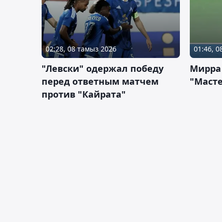
02:28, 08 тамыз 2026
01:46, 
"Левски" одержал победу
Мирра
перед ответным матчем
"Масте
против "Кайрата"