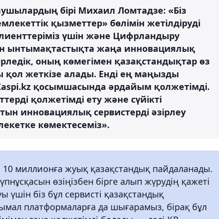
лаушылардың бірі Михаил Ломтадзе: «Біз
лекеттік қызметтер» бөлімін жетілдіруді
клиенттеріміз үшін және Цифрландыру
пен ынтымақтастықта жаңа инновациялық
рледік, оның көмегімен қазақстандықтар өз
ы қол жеткізе алады. Енді ең маңызды
Kaspi.kz қосымшасында әрдайым қолжетімді.
терді қолжетімді ету және сүйікті
атын инновациялық сервистерді әзірлеу
екетке көмектесеміз».
ы 10 миллионға жуық қазақстандық пайдаланады.
үпнұсқасын өзіңізбен бірге алып жүрудің қажеті
ы үшін біз бұл сервисті қазақстандық
мал платформаларға да шығарамыз, бірақ бұл