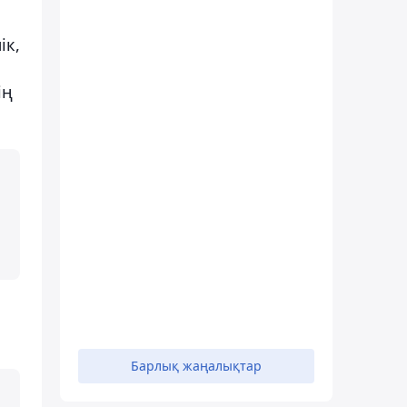
ік,
ің
Барлық жаңалықтар