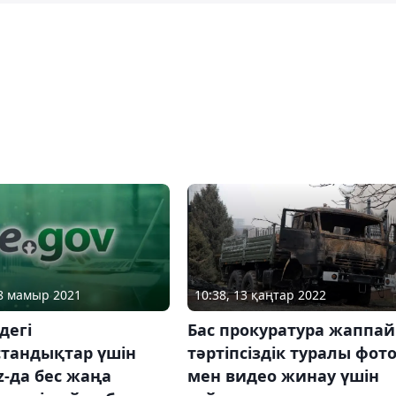
10:38, 13 қаңтар 2022
28 мамыр 2021
Бас прокуратура жаппай
дегі
тәртіпсіздік туралы фот
стандықтар үшін
мен видео жинау үшін
z-да бес жаңа