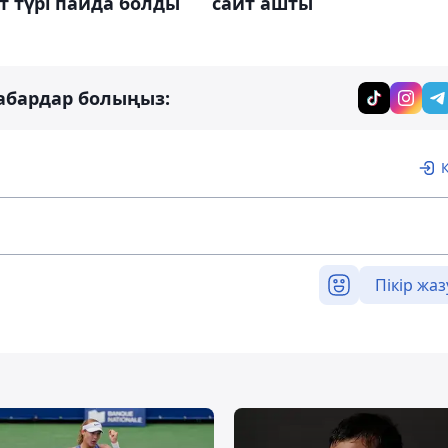
сайт ашты
 түрі пайда болды
абардар болыңыз:
Пікір жаз