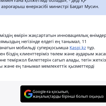
мімен ғана қолжетімді болады», - деді ҚР
аэроғарыш өнеркәсібі министрі Бағдат Мусин.
іміздің өмірін жақсартатын инновациялық өнімде
ямыздың негізінде елдегі ең танымал, 11
данатын мобильді суперқосымша
Kaspi.kz
тұр.
 біздің клиенттеріміз төлем және аударым жаса
не теміржол билеттерін сатып алады, тегін жеткіз
ды және ең танымал мемлекеттік қызметтерді
Google-ға қосылып,
жаңалықтарды бірінші болып оқыңыз