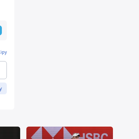
Кіру
у