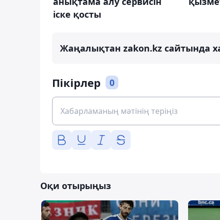
анықтама алу сервисін
қызмет
іске қосты
Жаңалықтан zakon.kz сайтында х
Пікірлер
0
Оқи отырыңыз