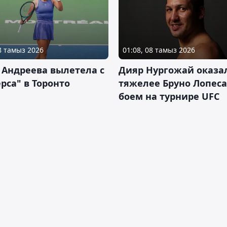
08 тамыз 2026
01:08, 08 тамыз 2026
 Андреева вылетела с
Дияр Нургожай оказа
рса" в Торонто
тяжелее Бруно Лопеса
боем на турнире UFC