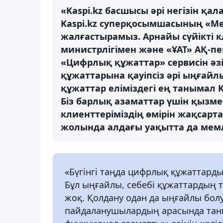
«Kaspi.kz басшысы әрі негізін қа
Kaspi.kz суперқосымшасының «Мем
жалғастырамыз. Арнайы сүйікті 
министрлігімен және «ҰАТ» АҚ-
«Цифрлық құжаттар» сервисін әзі
құжаттарына қауіпсіз әрі ыңғайл
құжаттар еліміздегі ең танымал 
Біз барлық азаматтар үшін қызмет
клиенттеріміздің өмірін жақсарт
жолында алдағы уақытта да мемл
«Бүгінгі таңда цифрлық құжаттард
Бұл ыңғайлы, себебі құжаттардың т
жоқ. Қолдану одан да ыңғайлы болу
пайдаланушылардың арасында таны