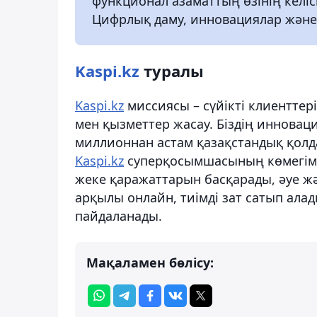
функционал азаматтың өзінің келісі
Цифрлық даму, инновациялар және 
Kaspi.kz
туралы
Kaspi.kz
миссиясы – сүйікті клиенттер
мен қызметтер жасау. Біздің инноваци
миллионнан астам қазақстандық қол
Kaspi.kz
суперқосымшасының көмегімен
жеке қаражаттарын басқарады, әуе жә
арқылы онлайн, тиімді зат сатып ала
пайдаланады.
Мақаламен бөлісу: