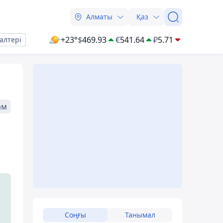
Алматы
Қаз
+23°
$
469.93
€
541.64
₽
5.71
алтері
ам
Соңғы
Танымал