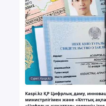
Сурет: Kaspi.kz
Kaspi.kz ҚР Цифрлық даму, иннова
министрлігімен және «Ұлттық ақпа
«Цифрлық құжаттар» сервисін іске 