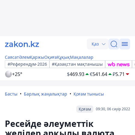
Қаз
Саясат
Әлем
Қаржы
Оқиға
Құқық
Мақалалар
#Референдум-2026
#Қазақстан мақтанышы
+25°
$
469.93
€
541.64
₽
5.71
Басты
Барлық жаңалықтар
Қоғам тынысы
Қоғам
09:30, 06 сәуір 2022
Ресейде әлеуметтік
желілер арқылы валюта