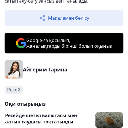
сатып алу-сату заңсыз деп танылады.
Мақаламен бөлісу
Google-ға қосылып,
жаңалықтарды бірінші болып оқыңыз
Айгерим Тарина
Ресей
Оқи отырыңыз
Ресейде шетел валютасы мен
алтын саудасы тоқтатылды