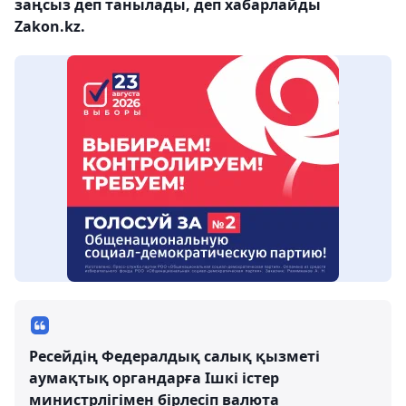
заңсыз деп танылады, деп хабарлайды
Zakon.kz.
Ресейдің Федералдық салық қызметі
аумақтық органдарға Ішкі істер
министрлігімен бірлесіп валюта