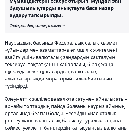
мүмкіндіктерін ескере отырып, мұндай заң
бұзушылықтарды анықтауға баса назар
аудару тапсырылды.
Федералдық салық қызметі
Наурыздың басында Федералдық салық қызметі
«ұйымдар мен азаматтарға әкімшілік жүктемені
азайту үшін» валюталық заңдардың сақталуын
тексеруді тоқтатқанын хабарлады, бірақ жаңа
нұсқауда жеке тұлғалардың валюталық
алыпсатарлыққа мораторий салынбайтынын
түсіндірді.
Әлеуметтік желілерде валюта сатумен айналысатын
арнайы топтардың пайда болғаны наурыз айының
ортасында белгілі болды. Ресейдің «Валюталық
реттеу және валюталық бақылау туралы» заңына
сәйкес, уәкілетті банктердің қатысуынсыз валютаны