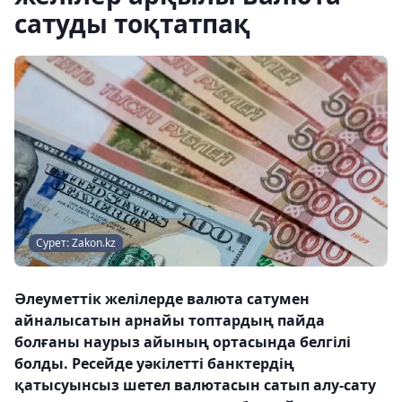
сатуды тоқтатпақ
Сурет: Zakon.kz
Әлеуметтік желілерде валюта сатумен
айналысатын арнайы топтардың пайда
болғаны наурыз айының ортасында белгілі
болды. Ресейде уәкілетті банктердің
қатысуынсыз шетел валютасын сатып алу-сату