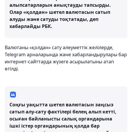
алыпсатарларын анықтауды тапсырды.
Олар «қолдан» шетел валютасын сатып
алуды және сатуды тоқтатады, деп
хабарлайды РБК.
Валютаны «қолдан» сату әлеуметтік желілерде,
Telegram арналарында және хабарландырулары бар
интернет-сайттарда жүзеге асырылатыны атап
өтілді.
Соңғы уақытта шетел валютасын заңсыз
сатып алу-сату фактілері белең алып кетті,
осыған байланысты салық органдарына
ішкі істер органдарының қолда бар