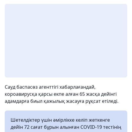
Сауд баспасөз агенттігі хабарлағандай,
короавирусқа қарсы екпе алған 65 жасқа дейінгі
адамдарға биыл қажылық жасауға рұқсат етіледі.
Шетелдіктер үшін әмірлікке келіп жеткенге
дейін 72 сағат бұрын алынған COVID-19 тестінің