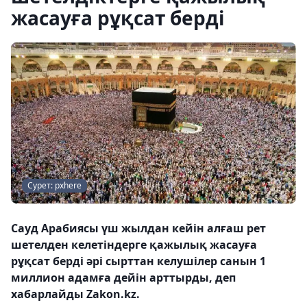
жасауға рұқсат берді
Сурет: pxhere
Сауд Арабиясы үш жылдан кейін алғаш рет
шетелден келетіндерге қажылық жасауға
рұқсат берді әрі сырттан келушілер санын 1
миллион адамға дейін арттырды, деп
хабарлайды Zakon.kz.