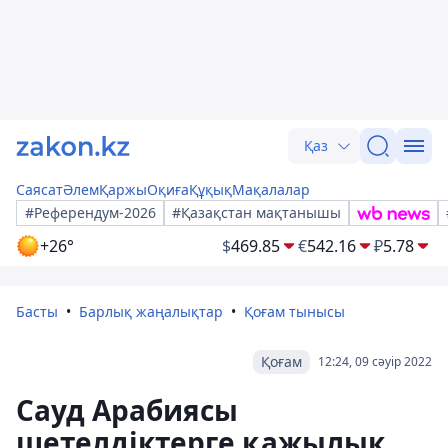
Қаз
Саясат
Әлем
Қаржы
Оқиға
Құқық
Мақалалар
#Референдум-2026
#Қазақстан мақтанышы
+26°
$
469.85
€
542.16
₽
5.78
Басты
Барлық жаңалықтар
Қоғам тынысы
Қоғам
12:24, 09 сәуір 2022
Сауд Арабиясы
шетелдіктерге қажылық