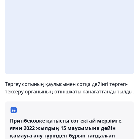
Тергеу сотының қаулысымен сотқа дейінгі тергеп-
тексеру органының өтінішхаты қанағаттандырылды.
Принбековке қатысты сот екі ай мерзімге,
яғни 2022 жылдың 15 маусымына дейін
қамауға алу түріндегі бұрын таңдалған