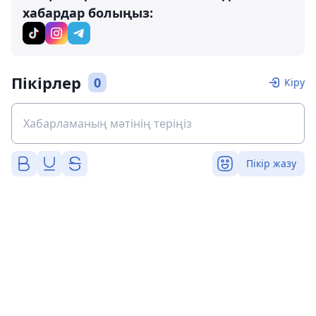
хабардар болыңыз:
Пікірлер
0
Кіру
Пікір жазу