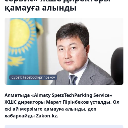
қамауға алынды
Сурет: Facebook/prinbekov
Алматыда «Almaty SpetsTechParking Service»
ЖШС директоры Марат Пірінбеков ұсталды. Ол
екі ай мерзімге қамауға алынды, деп
хабарлайды Zakon.kz.