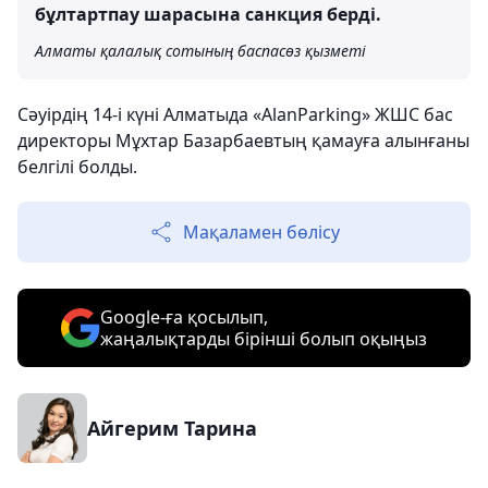
бұлтартпау шарасына санкция берді.
Алматы қалалық сотының баспасөз қызметі
Сәуірдің 14-і күні Алматыда «AlanParking» ЖШС бас
директоры Мұхтар Базарбаевтың қамауға алынғаны
белгілі болды.
Мақаламен бөлісу
Google-ға қосылып,
жаңалықтарды бірінші болып оқыңыз
Айгерим Тарина