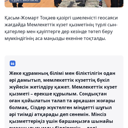
Қасым-Жомарт Тоқаев қазіргі шиеленісті геосаяси
жағдайда Мемлекеттік күзет қызметінің түрлі сын-
қатерлер мен қауіптерге дер кезінде төтеп беру
мүмкіндігінің аса маңызды екеніне тоқталды.
Жеке құрамның білімі мен біліктілігін одан
әрі дамытып, мемлекеттік күзеттің бүкіл
жүйесін жетілдіру қажет. Мемлекеттік күзет
қызметі – ерекше құрылым. Сондықтан
оған қойылатын талап та әрқашан жоғары
болмақ. Сіздер жүктелген міндетті шұғыл
әрі тиімді атқарады деп сенемін. Мінсіз
қызметтеріңіз үшін баршаңызға шынайы
ризашылығымды білдіремін, – деді