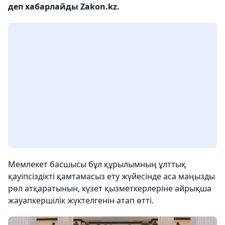
деп хабарлайды Zakon.kz.
Мемлекет басшысы бұл құрылымның ұлттық
қауіпсіздікті қамтамасыз ету жүйесінде аса маңызды
рөл атқаратынын, күзет қызметкерлеріне айрықша
жауапкершілік жүктелгенін атап өтті.