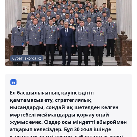
Сурет: akorda.kz
Ел басшылығының қауіпсіздігін
қамтамасыз ету, стратегиялық
нысандарды, сондай-ақ шетелден келген
мәртебелі меймандарды қорғау оңай
жұмыс емес. Сіздер осы міндетті абыроймен
атқарып келесіздер. Бұл 30 жыл ішінде
қалыптасқан игі дәстүр, сабақтастық екені