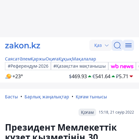
Қаз
Саясат
Әлем
Қаржы
Оқиға
Құқық
Мақалалар
#Референдум-2026
#Қазақстан мақтанышы
+23°
$
469.93
€
541.64
₽
5.71
Басты
Барлық жаңалықтар
Қоғам тынысы
Қоғам
15:18, 21 сәуір 2022
Президент Мемлекеттік
күзет қызметінің 30