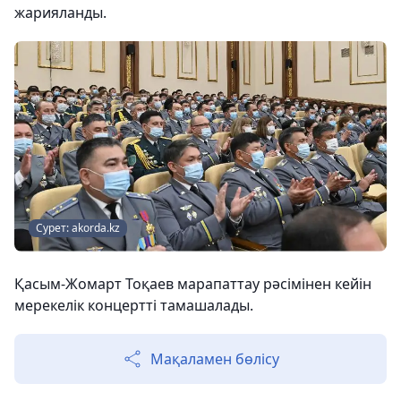
жарияланды.
Сурет: akorda.kz
Қасым-Жомарт Тоқаев марапаттау рәсімінен кейін
мерекелік концертті тамашалады.
Мақаламен бөлісу