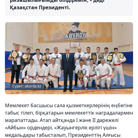
Қазақстан Президенті.
Сурет: akorda.kz
Мемлекет басшысы сала қызметкерлерінің еңбегіне
табыс тілеп, бірқатарын мемлекеттік наградалармен
марапаттады. Атап айтқанда І және ІІ дәрежелі
«Айбын» ордендері, «Жауынгерлік ерлігі үшін»
медальдары табысталып, Президенттің Алғысы