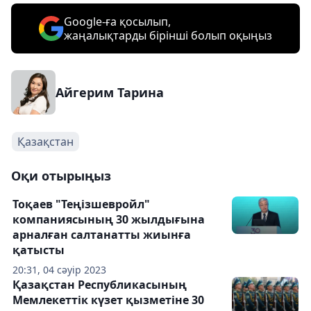
Google-ға қосылып,
жаңалықтарды бірінші болып оқыңыз
Айгерим Тарина
Қазақстан
Оқи отырыңыз
Тоқаев "Теңізшевройл"
компаниясының 30 жылдығына
арналған салтанатты жиынға
қатысты
20:31, 04 сәуір 2023
Қазақстан Республикасының
Мемлекеттік күзет қызметіне 30