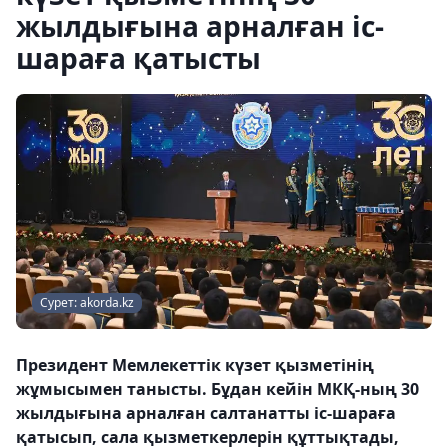
жылдығына арналған іс-
шараға қатысты
Сурет: akorda.kz
Президент Мемлекеттік күзет қызметінің
жұмысымен танысты. Бұдан кейін МКҚ-ның 30
жылдығына арналған салтанатты іс-шараға
қатысып, сала қызметкерлерін құттықтады,