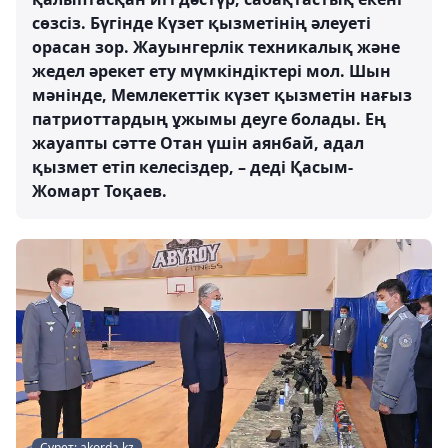
сөзсіз. Бүгінде Күзет қызметінің әлеуеті
орасан зор. Жауынгерлік техникалық және
жедел әрекет ету мүмкіндіктері мол. Шын
мәнінде, Мемлекеттік күзет қызметін нағыз
патриоттардың ұжымы деуге болады. Ең
жауапты сәтте Отан үшін аянбай, адал
қызмет етіп келесіздер, – деді Қасым-
Жомарт Тоқаев.
Сурет: akorda.kz