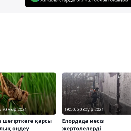
26 мамыр 2021
19:50, 20 сәуір 2021
 шегірткеге қарсы
Елордада иесіз
лық өңдеу
жертөлелерді