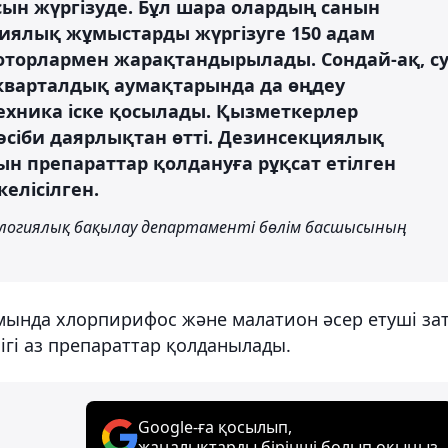
н жүргізуде. Бұл шара олардың санын
циялық жұмыстарды жүргізуге 150 адам
торлармен жарақтандырылады. Сондай-ақ, с
кварталдық аумақтарында да өңдеу
ехника іске қосылады. Қызметкерлер
сіби даярлықтан өтті. Дезинсекциялық
н препараттар қолдануға рұқсат етілген
келісілген.
ологиялық бақылау департаменті бөлім басшысының
мында хлорпирифос және малатион әсер етуші за
ігі аз препараттар қолданылады.
Google-ға қосылып,
жаңалықтарды бірінші болып оқыңыз