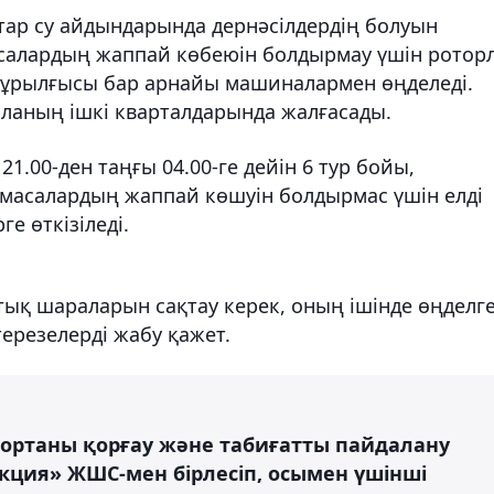
гтар су айдындарында дернәсілдердің болуын
масалардың жаппай көбеюін болдырмау үшін ротор
зқұрылғысы бар арнайы машиналармен өңделеді.
ланың ішкі кварталдарында жалғасады.
21.00-ден таңғы 04.00-ге дейін 6 тур бойы,
 масалардың жаппай көшуін болдырмас үшін елді
е өткізіледі.
тық шараларын сақтау керек, оның ішінде өңделг
ерезелерді жабу қажет.
ортаны қорғау және табиғатты пайдалану
ция» ЖШС-мен бірлесіп, осымен үшінші