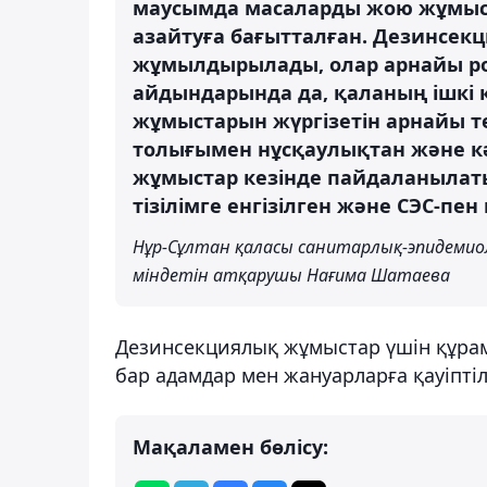
маусымда масаларды жою жұмысы
азайтуға бағытталған. Дезинсек
жұмылдырылады, олар арнайы ро
айдындарында да, қаланың ішкі 
жұмыстарын жүргізетін арнайы т
толығымен нұсқаулықтан және кә
жұмыстар кезінде пайдаланылаты
тізілімге енгізілген және СЭС-пен 
Нұр-Сұлтан қаласы санитарлық-эпидеми
міндетін атқарушы Нағима Шатаева
Дезинсекциялық жұмыстар үшін құра
бар адамдар мен жануарларға қауіптіл
Мақаламен бөлісу: