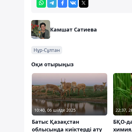
Камшат Сатиева
Нұр-Сұлтан
Оқи отырыңыз
10:40, 06 шілде 2025
22:37, 
Батыс Қазақстан
БҚО-да
облысында киіктерді ату
химия