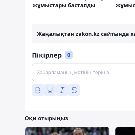
жұмыстары басталды
жұмыс
Жаңалықтан zakon.kz сайтында х
Пікірлер
0
Оқи отырыңыз