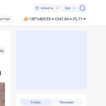
Алматы
Қаз
+30°
$
469.93
€
541.64
₽
5.71
алтері
ам
ы
Соңғы
Танымал