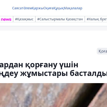
Саясат
Әлем
Қаржы
Оқиға
Құқық
Мақалалар
#Қазақмыс
#Салыстырмалы Қазақстан
#Халық бухг
Қоғ
ардан қорғану үшін
ңдеу жұмыстары басталд