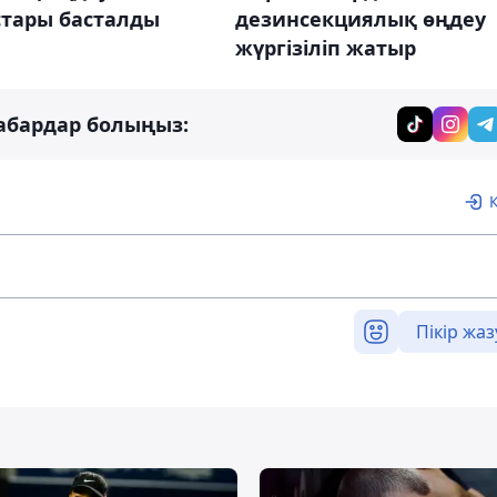
тары басталды
дезинсекциялық өңдеу
жүргізіліп жатыр
абардар болыңыз:
Пікір жаз