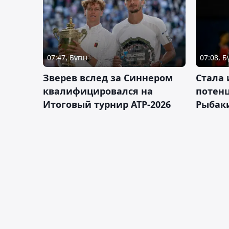
07:47, Бүгін
07:08, Б
Зверев вслед за Синнером
Cтала 
квалифицировался на
потен
Итоговый турнир ATP-2026
Рыбаки