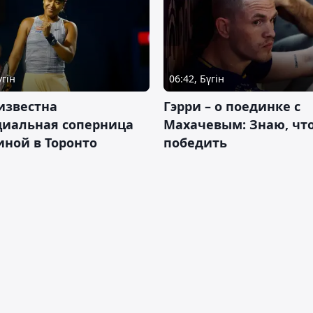
үгін
06:42, Бүгін
известна
Гэрри – о поединке с
циальная соперница
Махачевым: Знаю, что
ной в Торонто
победить