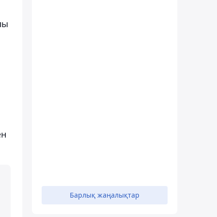
лы
ен
Барлық жаңалықтар