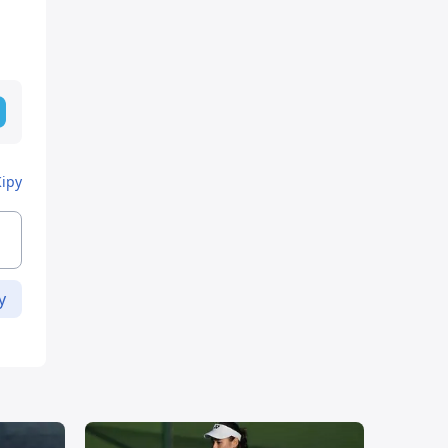
Кіру
у