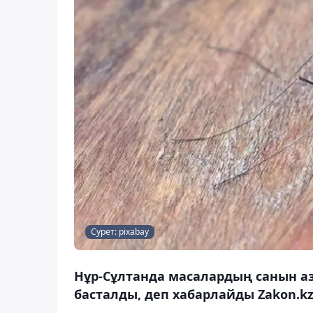
Сурет: pixabay
Нұр-Сұлтанда масалардың санын 
басталды, деп хабарлайды Zakon.kz