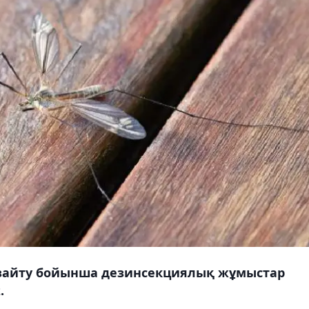
азайту бойынша дезинсекциялық жұмыстар
.