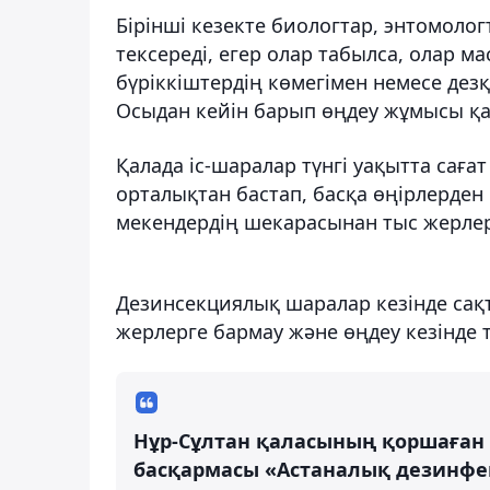
Бірінші кезекте биологтар, энтомоло
тексереді, егер олар табылса, олар 
бүріккіштердің көмегімен немесе де
Осыдан кейін барып өңдеу жұмысы қа
Қалада іс-шаралар түнгі уақытта сағат 
орталықтан бастап, басқа өңірлерден
мекендердің шекарасынан тыс жерлерг
Дезинсекциялық шаралар кезінде сақ
жерлерге бармау және өңдеу кезінде т
Нұр-Сұлтан қаласының қоршаған 
басқармасы «Астаналық дезинфек