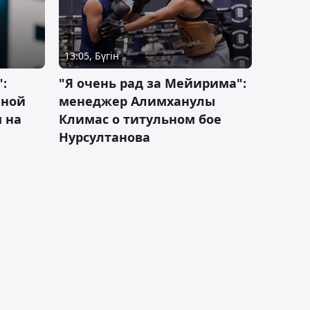
13:05, Бүгін
:
"Я очень рад за Мейирима":
чной
менеджер Алимханулы
 на
Климас о титульном бое
Нурсултанова