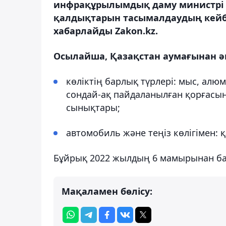
инфрақұрылымдық даму министрі 
қалдықтарын тасымалдаудың кейбі
хабарлайды Zakon.kz.
Осылайша, Қазақстан аумағынан ә
көліктің барлық түрлері: мыс, ал
сондай-ақ пайдаланылған қорғасы
сынықтары;
автомобиль және теңіз көлігімен:
Бұйрық 2022 жылдың 6 мамырынан баст
Мақаламен бөлісу: