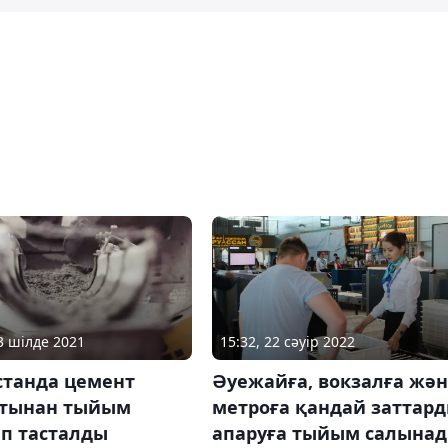
15:32, 22 сәуір 2022
23 шілде 2021
Әуежайға, вокзалға жә
станда цемент
метроға қандай заттар
тынан тыйым
апаруға тыйым салына
п тасталды