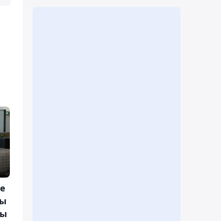
не
ды
ды