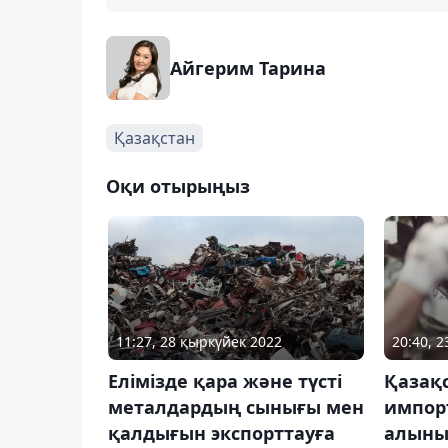
Айгерим Тарина
Қазақстан
Оқи отырыңыз
11:27, 28 қыркүйек 2022
20:40, 
Елімізде қара және түсті
Қазақ
металдардың сынығы мен
импор
қалдығын экспорттауға
алыны