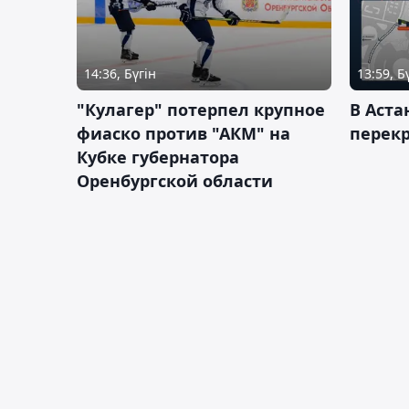
14:36, Бүгін
13:59, Б
"Кулагер" потерпел крупное
В Аста
фиаско против "АКМ" на
перек
Кубке губернатора
Оренбургской области