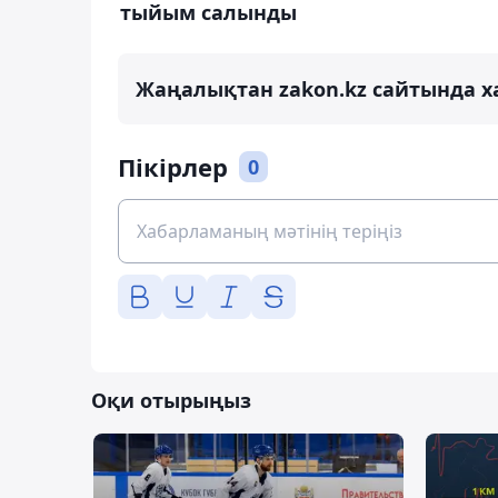
тыйым салынды
Жаңалықтан zakon.kz сайтында х
Пікірлер
0
Оқи отырыңыз