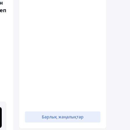
н
деп
Барлық жаңалықтар