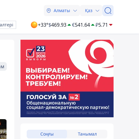
Алматы
Қаз
+33°
$
469.93
€
541.64
₽
5.71
алтері
ам
Соңғы
Танымал