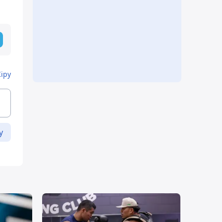
Кіру
у