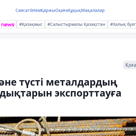
Саясат
Әлем
Қаржы
Оқиға
Құқық
Мақалалар
#Қазақмыс
#Салыстырмалы Қазақстан
#Халық бухг
Қоғ
әне түсті металдардың
дықтарын экспорттауға