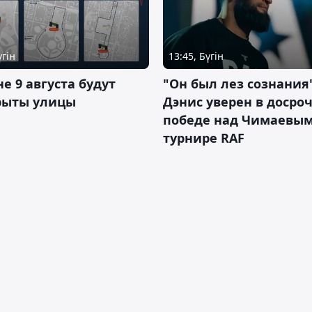
үгін
13:45, Бүгін
не 9 августа будут
"Он был лез сознания"
рыты улицы
Дэнис уверен в досро
победе над Чимаевым
турнире RAF