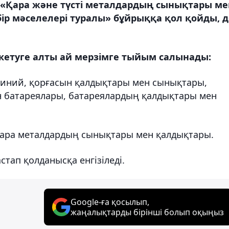
«Қара және түсті металдардың сынықтары ме
р мәселелері туралы» бұйрыққа қол қойды, 
кетуге алты ай мерзімге тыйым салынады:
юминий, қорғасын қалдықтары мен сынықтары,
н батареялары, батареялардың қалдықтары мен
 қара металдардың сынықтары мен қалдықтары.
ап қолданысқа енгізіледі.
Google-ға қосылып,
жаңалықтарды бірінші болып оқыңыз