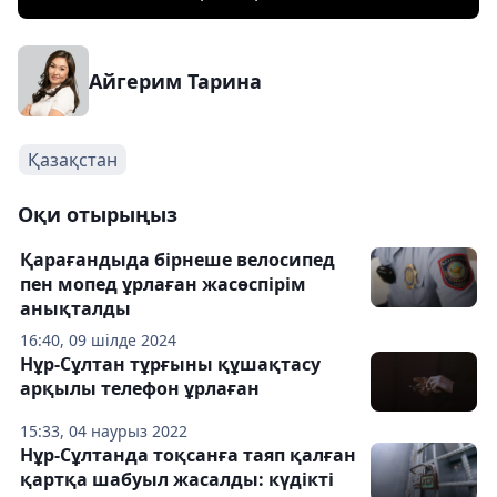
Айгерим Тарина
Қазақстан
Оқи отырыңыз
Қарағандыда бірнеше велосипед
пен мопед ұрлаған жасөспірім
анықталды
16:40, 09 шілде 2024
Нұр-Сұлтан тұрғыны құшақтасу
арқылы телефон ұрлаған
15:33, 04 наурыз 2022
Нұр-Сұлтанда тоқсанға таяп қалған
қартқа шабуыл жасалды: күдікті