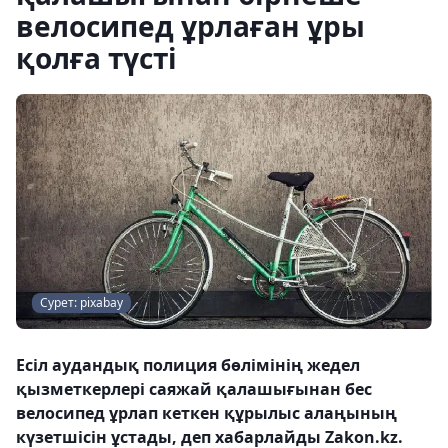
велосипед ұрлаған ұры
қолға түсті
Сурет: pixabay
Есіл аудандық полиция бөлімінің жедел
қызметкерлері саяжай қалашығынан бес
велосипед ұрлап кеткен құрылыс алаңының
күзетшісін ұстады, деп хабарлайды Zakon.kz.