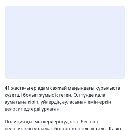
41 жастағы ер адам саяжай маңындағы құрылыста
күзетші болып жұмыс істеген. Ол түнде қала
аумағына кіріп, үйлердің ауласынан емін-еркін
велосипедтерді ұрлаған.
Полиция қызметкерлері күдіктіні бесінші
велосипедін ұрламақ болған жерінде ұстады. Қазір