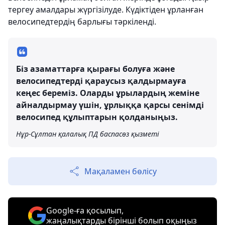
тергеу амалдары жүргізілуде. Күдіктіден ұрланған
велосипедтердің барлығы тәркіленді.
Біз азаматтарға қырағы болуға және
велосипедтерді қараусыз қалдырмауға
кеңес береміз. Оларды ұрылардың жеміне
айналдырмау үшін, ұрлыққа қарсы сенімді
велосипед құлыптарын қолданыңыз.
Нұр-Сұлтан қалалық ПД баспасөз қызметі
Мақаламен бөлісу
Google-ға қосылып,
жаңалықтарды бірінші болып оқыңыз