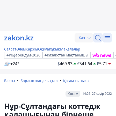
Қаз
Саясат
Әлем
Қаржы
Оқиға
Құқық
Мақалалар
#Референдум-2026
#Қазақстан мақтанышы
+24°
$
469.93
€
541.64
₽
5.71
Басты
Барлық жаңалықтар
Қоғам тынысы
Қоғам
14:26, 27 сәуір 2022
Нұр-Сұлтандағы коттедж
қалашығынан бірнеше