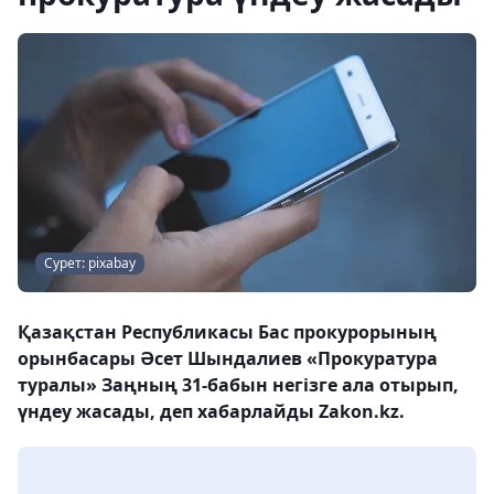
Сурет: pixabay
Қазақстан Республикасы Бас прокурорының
орынбасары Әсет Шындалиев «Прокуратура
туралы» Заңның 31-бабын негізге ала отырып,
үндеу жасады, деп хабарлайды Zakon.kz.