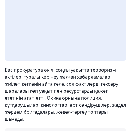
Бас прокуратура өкілі соңғы уақытта терроризм
актілері туралы көрінеу жалған хабарламалар
жиілеп кеткенін айта келе, сол фактілерді тексеру
шаралары көп уақыт пен ресурстарды қажет
ететінін атап өтті. Оқиға орнына полиция,
құтқарушылар, кинологтар, өрт сөндірушілер, жедел
жәрдем бригадалары, жедел-тергеу топтары
шығады.