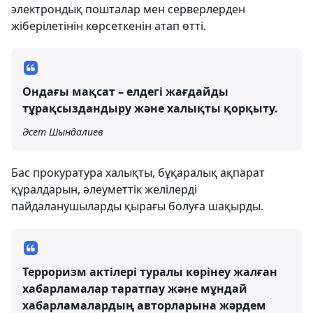
электрондық пошталар мен серверлерден
жіберілетінін көрсеткенін атап өтті.
Ондағы мақсат – елдегі жағдайды
тұрақсыздандыру және халықты қорқыту.
Әсет Шындалиев
Бас прокуратура халықты, бұқаралық ақпарат
құралдарын, әлеуметтік желілерді
пайдаланушыларды қырағы болуға шақырды.
Терроризм актілері туралы көрінеу жалған
хабарламалар таратпау және мұндай
хабарламалардың авторларына жәрдем