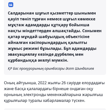
Салдарынан шұғыл қызметтер шынымен
қауіп төніп тұрған немесе шұғыл көмекке
мұқтаж адамдарды құтқару бойынша
нақты міндеттерден алшақтайды. Сонымен
қатар мұндай шабуылдың объектісіне
айналған кәсіпорындардың қалыпты
жұмыс режимі бұзылады. Бұл адамдарды
эвакуациялау кезінде дүрбелең мен
құрбандыққа әкелуі мүмкін.
ҚР Бас прокурорының орынбасары Әсет Шындалиев
Оның айтуынша, 2022 жылғы 26 сәуірде елордадағы
және басқа қалалардағы бірнеше ондаған оқу
орнының электронды мекенжайларына жарылғыш
құрылғылар туралы хабарламалар түскен.