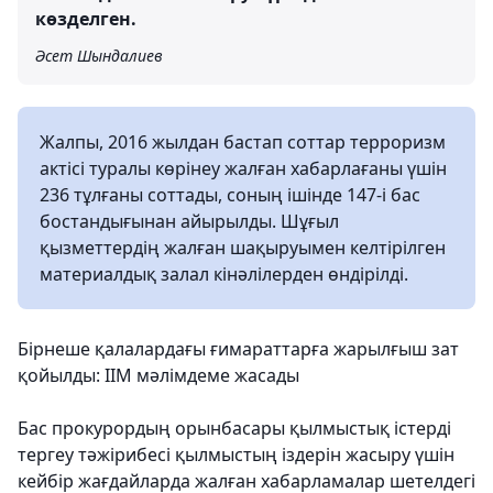
көзделген.
Әсет Шындалиев
Жалпы, 2016 жылдан бастап соттар терроризм
актісі туралы көрінеу жалған хабарлағаны үшін
236 тұлғаны соттады, соның ішінде 147-і бас
бостандығынан айырылды. Шұғыл
қызметтердің жалған шақыруымен келтірілген
материалдық залал кінәлілерден өндірілді.
Бірнеше қалалардағы ғимараттарға жарылғыш зат
қойылды: ІІМ мәлімдеме жасады
Бас прокурордың орынбасары қылмыстық істерді
тергеу тәжірибесі қылмыстың іздерін жасыру үшін
кейбір жағдайларда жалған хабарламалар шетелдегі