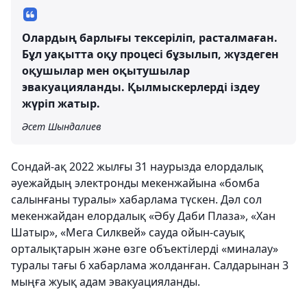
Олардың барлығы тексеріліп, расталмаған.
Бұл уақытта оқу процесі бұзылып, жүздеген
оқушылар мен оқытушылар
эвакуацияланды. Қылмыскерлерді іздеу
жүріп жатыр.
Әсет Шындалиев
Сондай-ақ 2022 жылғы 31 наурызда елордалық
әуежайдың электронды мекенжайына «бомба
салынғаны туралы» хабарлама түскен. Дәл сол
мекенжайдан елордалық «Әбу Даби Плаза», «Хан
Шатыр», «Мега Силквей» сауда ойын-сауық
орталықтарын және өзге объектілерді «миналау»
туралы тағы 6 хабарлама жолданған. Салдарынан 3
мыңға жуық адам эвакуацияланды.