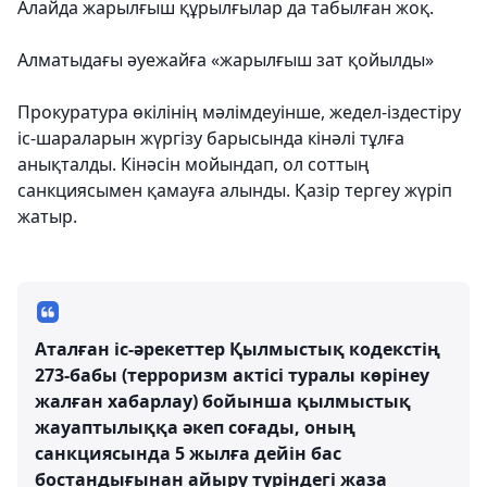
Алайда жарылғыш құрылғылар да табылған жоқ.
Алматыдағы әуежайға «жарылғыш зат қойылды»
Прокуратура өкілінің мәлімдеуінше, жедел-іздестіру
іс-шараларын жүргізу барысында кінәлі тұлға
анықталды. Кінәсін мойындап, ол соттың
санкциясымен қамауға алынды. Қазір тергеу жүріп
жатыр.
Аталған іс-әрекеттер Қылмыстық кодекстің
273-бабы (терроризм актісі туралы көрінеу
жалған хабарлау) бойынша қылмыстық
жауаптылыққа әкеп соғады, оның
санкциясында 5 жылға дейін бас
бостандығынан айыру түріндегі жаза