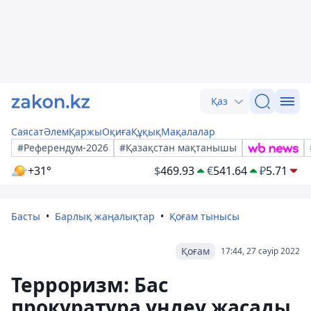
Қаз
Саясат
Әлем
Қаржы
Оқиға
Құқық
Мақалалар
#Референдум-2026
#Қазақстан мақтанышы
+31°
$
469.93
€
541.64
₽
5.71
Басты
Барлық жаңалықтар
Қоғам тынысы
Қоғам
17:44, 27 сәуір 2022
Терроризм: Бас
прокуратура үндеу жасады