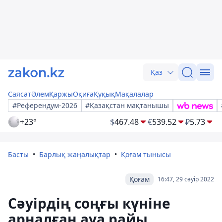
Қаз
Саясат
Әлем
Қаржы
Оқиға
Құқық
Мақалалар
#Референдум-2026
#Қазақстан мақтанышы
+23°
$
467.48
€
539.52
₽
5.73
Басты
Барлық жаңалықтар
Қоғам тынысы
Қоғам
16:47, 29 сәуір 2022
Cәуірдің соңғы күніне
арналған ауа райы