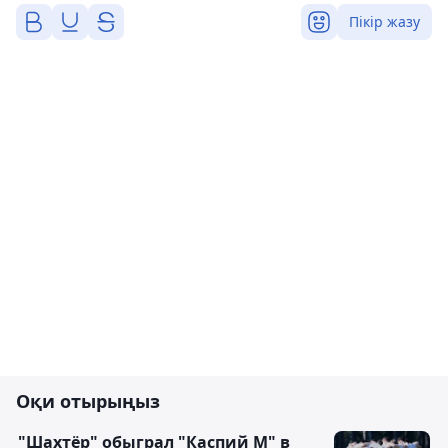
Пікір жазу
Оқи отырыңыз
"Шахтёр" обыграл "Каспий М" в