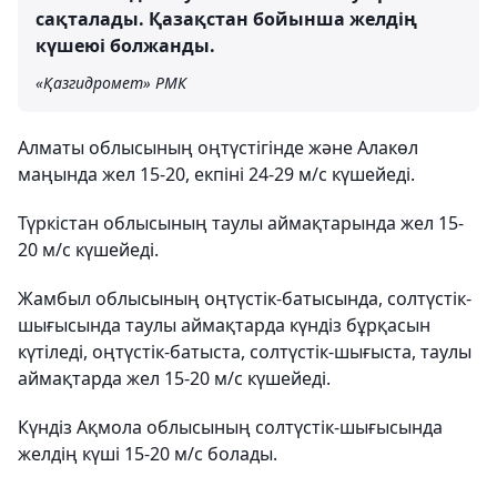
сақталады. Қазақстан бойынша желдің
күшеюі болжанды.
«Қазгидромет» РМК
Алматы облысының оңтүстігінде және Алакөл
маңында жел 15-20, екпіні 24-29 м/с күшейеді.
Түркістан облысының таулы аймақтарында жел 15-
20 м/с күшейеді.
Жамбыл облысының оңтүстік-батысында, солтүстік-
шығысында таулы аймақтарда күндіз бұрқасын
күтіледі, оңтүстік-батыста, солтүстік-шығыста, таулы
аймақтарда жел 15-20 м/с күшейеді.
Күндіз Ақмола облысының солтүстік-шығысында
желдің күші 15-20 м/с болады.