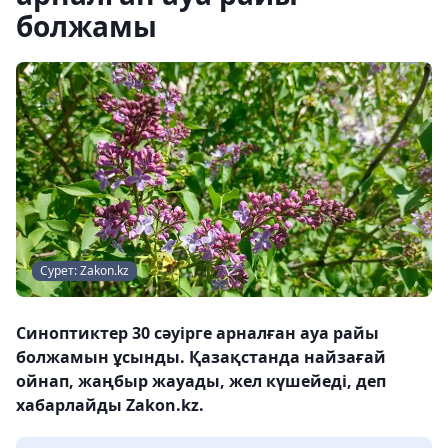
болжамы
Сурет: Zakon.kz
Синоптиктер 30 сәуірге арналған ауа райы
болжамын ұсынды. Қазақстанда найзағай
ойнап, жаңбыр жауады, жел күшейеді, деп
хабарлайды Zakon.kz.