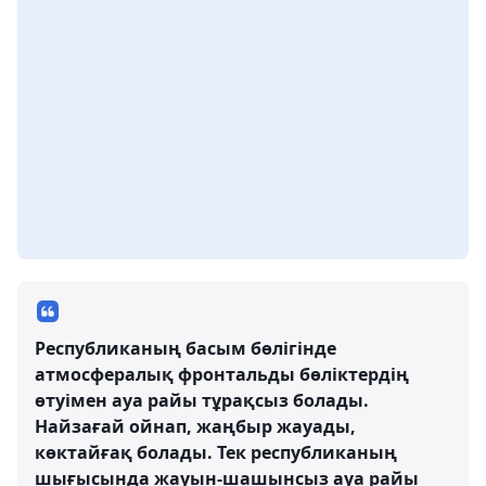
Республиканың басым бөлігінде
атмосфералық фронтальды бөліктердің
өтуімен ауа райы тұрақсыз болады.
Найзағай ойнап, жаңбыр жауады,
көктайғақ болады. Тек республиканың
шығысында жауын-шашынсыз ауа райы