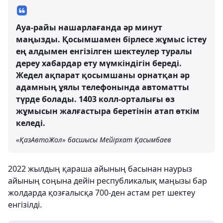
Ауа-райы нашарлағанда әр минут
маңызды. Қосымшамен бірлесе жұмыс істеу
ең алдымен енгізілген шектеулер туралы
дереу хабардар ету мүмкіндігін береді.
Жедел ақпарат қосымшаны орнатқан әр
адамның ұялы телефонында автоматты
түрде болады. 1403 колл-орталығы өз
жұмысын жалғастыра беретінін атап өткім
келеді.
«ҚазАвтоЖол» басшысы Мейірхат Қасымбаев
2022 жылдың қараша айының басынан наурыз
айының соңына дейін республикалық маңызы бар
жолдарда қозғалысқа 700-ден астам рет шектеу
енгізілді.