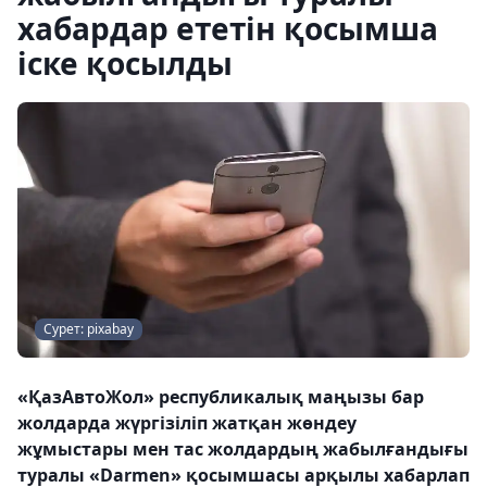
хабардар ететін қосымша
іске қосылды
Сурет: pixabay
«ҚазАвтоЖол» республикалық маңызы бар
жолдарда жүргізіліп жатқан жөндеу
жұмыстары мен тас жолдардың жабылғандығы
туралы «Darmen» қосымшасы арқылы хабарлап