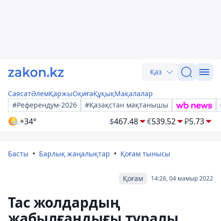
Қаз
Саясат
Әлем
Қаржы
Оқиға
Құқық
Мақалалар
#Референдум-2026
#Қазақстан мақтанышы
+34°
$
467.48
€
539.52
₽
5.73
Басты
Барлық жаңалықтар
Қоғам тынысы
Қоғам
14:26, 04 мамыр 2022
Тас жолдардың
жабылғандығы туралы