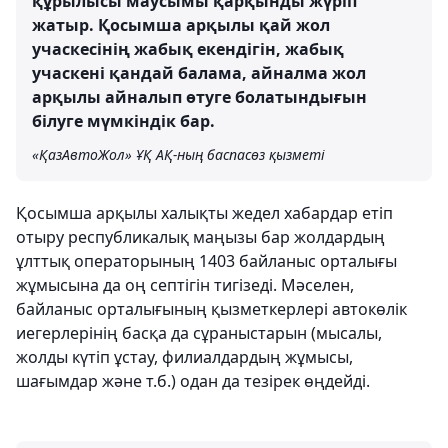
құрылысы маусымы қарқынды жүріп
жатыр. Қосымша арқылы қай жол
учаскесінің жабық екендігін, жабық
учаскені қандай балама, айналма жол
арқылы айналып өтуге болатындығын
білуге мүмкіндік бар.
«ҚазАвтоЖол» ҰҚ АҚ-ның баспасөз қызметі
Қосымша арқылы халықты жедел хабардар етіп
отыру республикалық маңызы бар жолдардың
ұлттық операторының 1403 байланыс орталығы
жұмысына да оң септігін тигізеді. Мәселен,
байланыс орталығының қызметкерлері автокөлік
иегерлерінің басқа да сұраныстарын (мысалы,
жолды күтіп ұстау, филиалдардың жұмысы,
шағымдар және т.б.) одан да тезірек өңдейді.