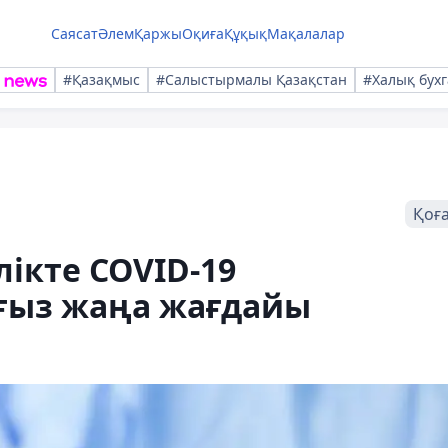
Саясат
Әлем
Қаржы
Оқиға
Құқық
Мақалалар
#Қазақмыс
#Салыстырмалы Қазақстан
#Халық бухг
Қоғ
лікте COVID-19
ғыз жаңа жағдайы