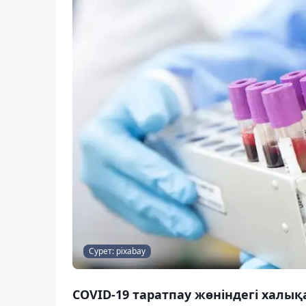
Сурет: pixabay
COVID-19 таратпау жөніндегі хал