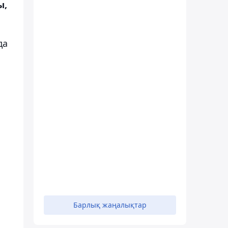
ы,
да
Барлық жаңалықтар