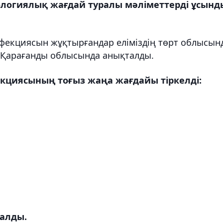
огиялық жағдай туралы мәліметтерді ұсынд
нфекциясын жұқтырғандар еліміздің төрт облысын
Қарағанды ​​облысында анықталды.
екциясының тоғыз жаңа жағдайы тіркелді:
талды.