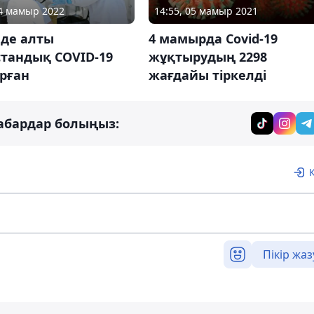
04 мамыр 2022
14:55, 05 мамыр 2021
нде алты
4 мамырда Covid-19
стандық COVID-19
жұқтырудың 2298
рған
жағдайы тіркелді
абардар болыңыз:
Пікір жаз