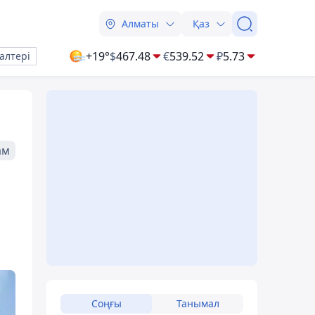
Алматы
Қаз
+19°
$
467.48
€
539.52
₽
5.73
алтері
ам
Соңғы
Танымал