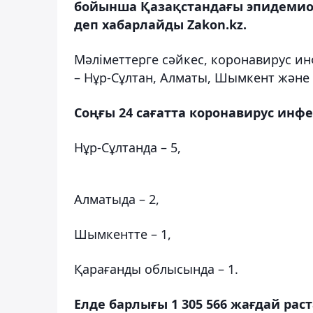
бойынша Қазақстандағы эпидемиол
деп хабарлайды Zakon.kz.
Мәліметтерге сәйкес, коронавирус и
– Нұр-Сұлтан, Алматы, Шымкент және 
Соңғы 24 сағатта коронавирус инф
Нұр-Сұлтанда – 5,
Алматыда – 2,
Шымкентте – 1,
Қарағанды ​​облысында – 1.
Елде барлығы 1 305 566 жағдай рас