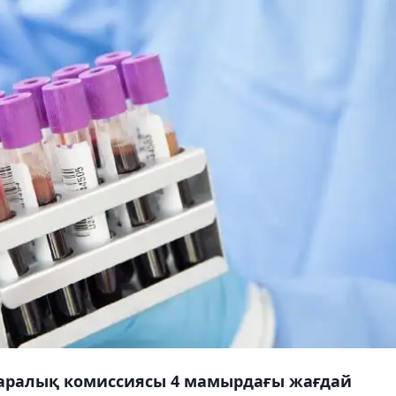
ықаралық комиссиясы 4 мамырдағы жағдай