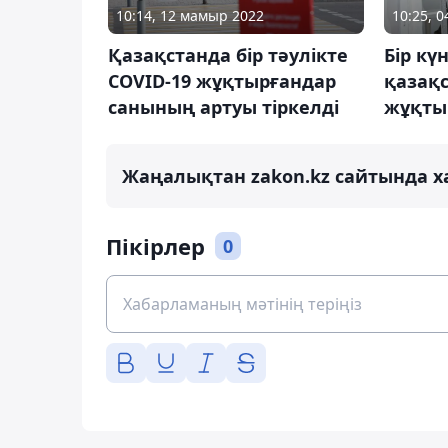
10:14, 12 мамыр 2022
10:25, 
Қазақстанда бір тәулікте
Бір кү
COVID-19 жұқтырғандар
қазақ
санының артуы тіркелді
жұқты
Жаңалықтан zakon.kz сайтында х
Пікірлер
0