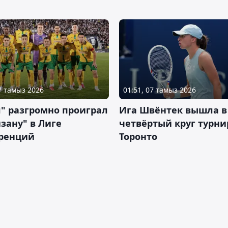
07 тамыз 2026
01:51, 07 тамыз 2026
" разгромно проиграл
Ига Швёнтек вышла в
зану" в Лиге
четвёртый круг турни
ренций
Торонто