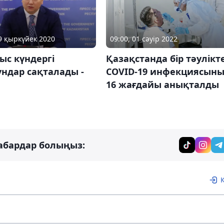
09:00, 01 сәуір 2022
09 қыркүйек 2020
Қазақстанда бір тәулікт
ыс күндергі
COVID-19 инфекциясын
ндар сақталады -
16 жағдайы анықталды
абардар болыңыз: