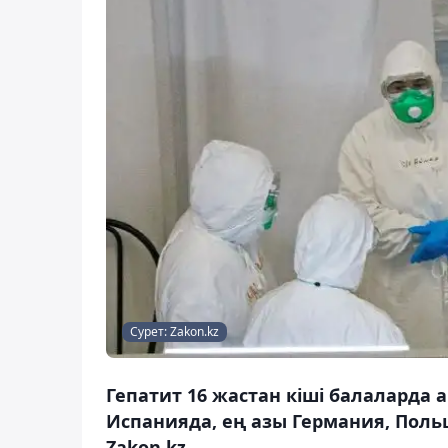
Сурет: Zakon.kz
Гепатит 16 жастан кіші балаларда 
Испанияда, ең азы Германия, Поль
Zakon.kz.