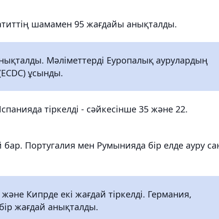
патиттің шамамен 95 жағдайы анықталды.
 анықталды. Мәліметтерді Еуропалық аурулардың
(ECDC) ұсынды.
панияда тіркелді - сәйкесінше 35 және 22.
бар. Португалия мен Румынияда бір елде ауру с
және Кипрде екі жағдай тіркелді. Германия,
бір жағдай анықталды.