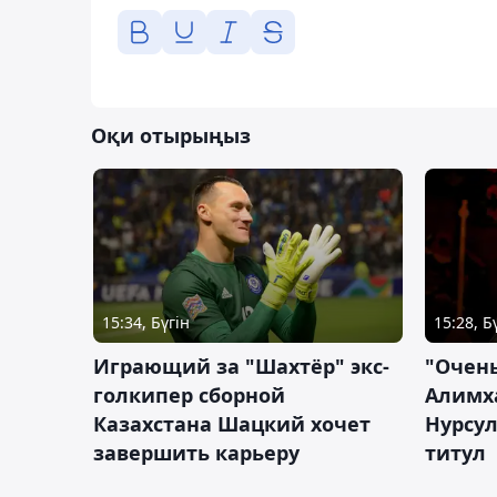
Оқи отырыңыз
15:34, Бүгін
15:28, Б
Играющий за "Шахтёр" экс-
"Очень
голкипер сборной
Алимх
Казахстана Шацкий хочет
Нурсул
завершить карьеру
титул