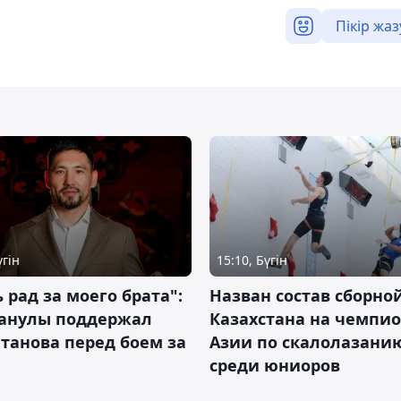
Пікір жаз
үгін
15:10, Бүгін
 рад за моего брата":
Назван состав сборно
анулы поддержал
Казахстана на чемпи
танова перед боем за
Азии по скалолазани
среди юниоров