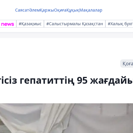
Саясат
Әлем
Қаржы
Оқиға
Құқық
Мақалалар
#Қазақмыс
#Салыстырмалы Қазақстан
#Халық бухг
Қоғ
гісіз гепатиттің 95 жағдай