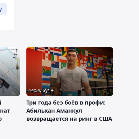
у
14:54, Бүгін
й
Три года без боёв в профи:
онат
Абильхан Аманкул
ю
возвращается на ринг в США