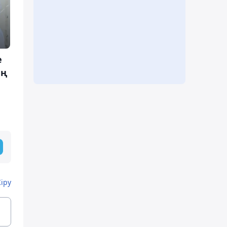
е
ың
Кіру