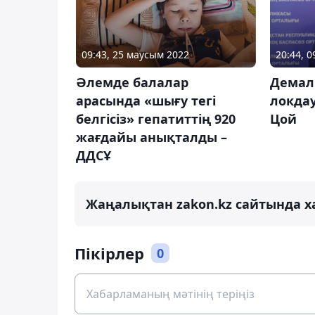
09:43, 25 маусым 2022
20:44, 
Әлемде балалар
Демал
арасында «шығу тегі
локдау
белгісіз» гепатиттің 920
Цой
жағдайы анықталды –
ДДСҰ
Жаңалықтан zakon.kz сайтында х
Пікірлер
0