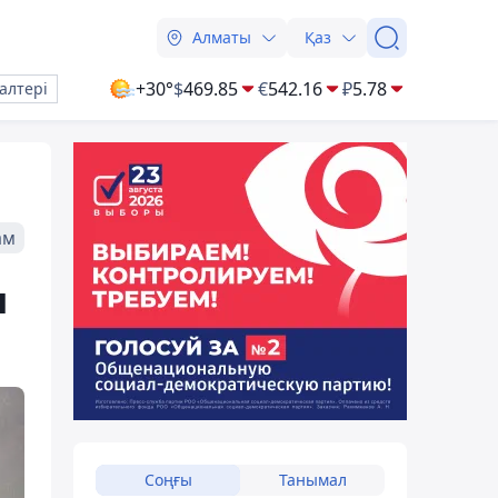
Алматы
Қаз
+30°
$
469.85
€
542.16
₽
5.78
алтері
ам
ы
Соңғы
Танымал