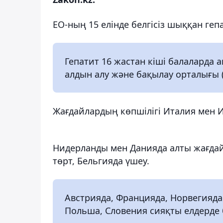
ЕО-ның 15 елінде белгісіз шыққан ге
Гепатит 16 жастан кіші балаларда
алдын алу және бақылау орталығы 
Жағдайлардың көпшілігі Италия мен Ис
Нидерланды мен Данияда алты жағдай 
төрт, Бельгияда үшеу.
Австрияда, Францияда, Норвегияда 
Польша, Словения сияқты елдерде 