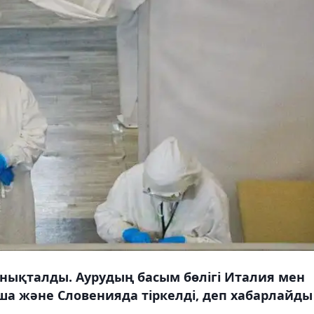
анықталды. Аурудың басым бөлігі Италия мен
ша және Словенияда тіркелді, деп хабарлайды