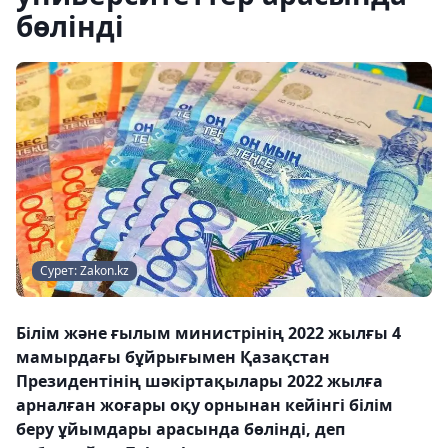
бөлінді
Сурет: Zakon.kz
Білім және ғылым министрінің 2022 жылғы 4
мамырдағы бұйрығымен Қазақстан
Президентінің шәкіртақылары 2022 жылға
арналған жоғары оқу орнынан кейінгі білім
беру ұйымдары арасында бөлінді, деп