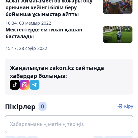
Асхат Аймағамбетов жоғары оқу
орнынан кейінгі білім беру
бойынша ұсыныстар айтты
10:34, 03 мамыр 2022
Мектептерде емтихан қашан
басталады
15:17, 28 сәуір 2022
Жаңалықтан zakon.kz сайтында
хабардар болыңыз:
Пікірлер
0
Кіру