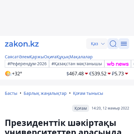
Қаз
Саясат
Әлем
Қаржы
Оқиға
Құқық
Мақалалар
#Референдум-2026
#Қазақстан мақтанышы
+32°
$
467.48
€
539.52
₽
5.73
Басты
Барлық жаңалықтар
Қоғам тынысы
Қоғам
14:20, 12 мамыр 2022
Президенттік шәкіртақы
университеттер арасында