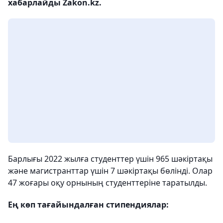
хабарлайды Zakon.kz.
Барлығы 2022 жылға студенттер үшін 965 шәкіртақы
және магистранттар үшін 7 шәкіртақы бөлінді. Олар
47 жоғары оқу орнының студенттеріне таратылды.
Ең көп тағайындалған стипендиялар: