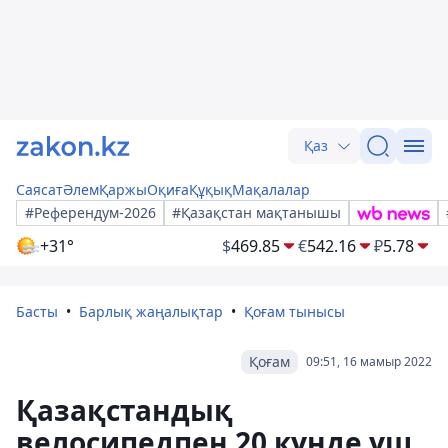
Қаз
Саясат
Әлем
Қаржы
Оқиға
Құқық
Мақалалар
#Референдум-2026
#Қазақстан мақтанышы
+31°
$
469.85
€
542.16
₽
5.78
Басты
Барлық жаңалықтар
Қоғам тынысы
Қоғам
09:51, 16 мамыр 2022
Қазақстандық
велосипедпен 20 күнде үш