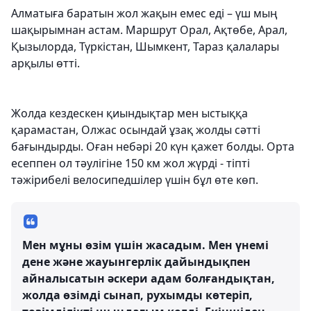
Алматыға баратын жол жақын емес еді – үш мың
шақырымнан астам. Маршрут Орал, Ақтөбе, Арал,
Қызылорда, Түркістан, Шымкент, Тараз қалалары
арқылы өтті.
Жолда кездескен қиындықтар мен ыстыққа
қарамастан, Олжас осындай ұзақ жолды сәтті
бағындырды. Оған небәрі 20 күн қажет болды. Орта
есеппен ол тәулігіне 150 км жол жүрді - тіпті
тәжірибелі велосипедшілер үшін бұл өте көп.
Мен мұны өзім үшін жасадым. Мен үнемі
дене және жауынгерлік дайындықпен
айналысатын әскери адам болғандықтан,
жолда өзімді сынап, рухымды көтеріп,