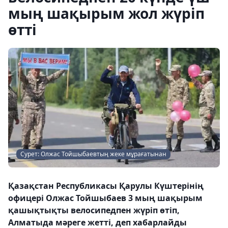
мың шақырым жол жүріп
өтті
Сурет: Олжас Тойшыбаевтың жеке мұрағатынан
Қазақстан Республикасы Қарулы Күштерінің
офицері Олжас Тойшыбаев 3 мың шақырым
қашықтықты велосипедпен жүріп өтіп,
Алматыда мәреге жетті, деп хабарлайды