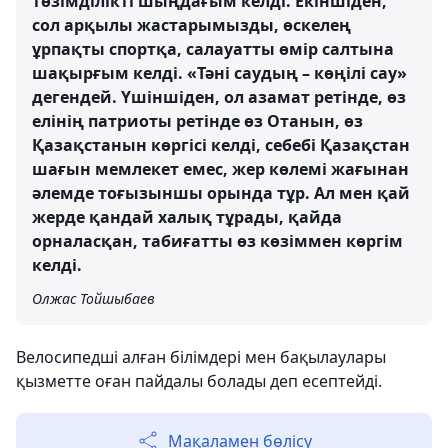
төзімділікті шыңдағым келді. Екіншіден,
сол арқылы жастарымызды, өскелең
ұрпақты спортқа, салауатты өмір салтына
шақырғым келді. «Тәні саудың – көңілі сау»
дегендей. Үшіншіден, ол азамат ретінде, өз
елінің патриоты ретінде өз Отанын, өз
Қазақстанын көргісі келді, себебі Қазақстан
шағын мемлекет емес, жер көлемі жағынан
әлемде тоғызыншы орында тұр. Ал мен қай
жерде қандай халық тұрады, қайда
орналасқан, табиғатты өз көзіммен көргім
келді.
Олжас Тойшыбаев
Велосипедші алған білімдері мен бақылаулары
қызметте оған пайдалы болады деп есептейді.
Мақаламен бөлісу