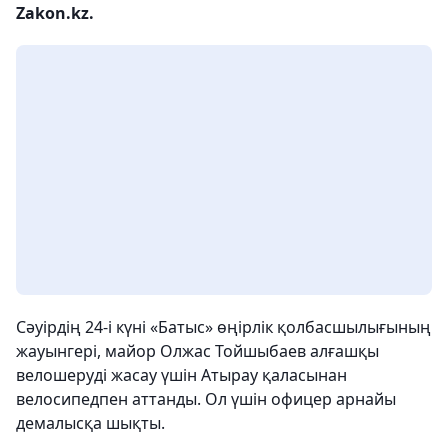
Zakon.kz.
Сәуірдің 24-і күні «Батыс» өңірлік қолбасшылығының
жауынгері, майор Олжас Тойшыбаев алғашқы
велошеруді жасау үшін Атырау қаласынан
велосипедпен аттанды. Ол үшін офицер арнайы
демалысқа шықты.