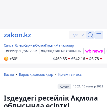
Қаз
Саясат
Әлем
Қаржы
Оқиға
Құқық
Мақалалар
#Референдум-2026
#Қазақстан мақтанышы
+30°
$
469.85
€
542.16
₽
5.78
Басты
Барлық жаңалықтар
Қоғам тынысы
Қоғам
15:21, 16 мамыр 2022
Іздеудегі ресейлік Ақмола
облысында есірткі