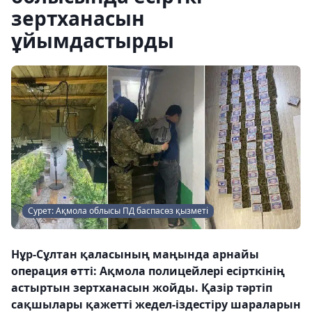
зертханасын
ұйымдастырды
Сурет: Ақмола облысы ПД баспасөз қызметі
Нұр-Сұлтан қаласының маңында арнайы
операция өтті: Ақмола полицейлері есірткінің
астыртын зертханасын жойды. Қазір тәртіп
сақшылары қажетті жедел-іздестіру шараларын