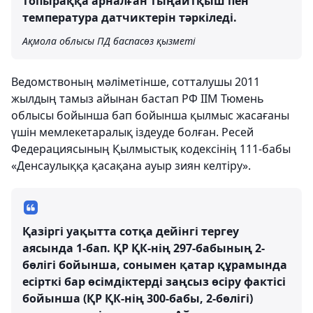
топыраққа арналған тыңайтқыш пен
температура датчиктерін тәркіледі.
Ақмола облысы ПД баспасөз қызметі
Ведомствоның мәліметінше, сотталушы 2011
жылдың тамыз айынан бастап РФ ІІМ Тюмень
облысы бойынша бап бойынша қылмыс жасағаны
үшін мемлекетаралық іздеуде болған. Ресей
Федерациясының Қылмыстық кодексінің 111-бабы
«Денсаулыққа қасақана ауыр зиян келтіру».
Қазіргі уақытта сотқа дейінгі тергеу
аясында 1-бап. ҚР ҚК-нің 297-бабының 2-
бөлігі бойынша, сонымен қатар құрамында
есірткі бар өсімдіктерді заңсыз өсіру фактісі
бойынша (ҚР ҚК-нің 300-бабы, 2-бөлігі)