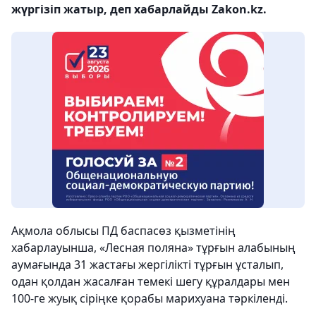
жүргізіп жатыр, деп хабарлайды Zakon.kz.
Ақмола облысы ПД баспасөз қызметінің
хабарлауынша, «Лесная поляна» тұрғын алабының
аумағында 31 жастағы жергілікті тұрғын ұсталып,
одан қолдан жасалған темекі шегу құралдары мен
100-ге жуық сіріңке қорабы марихуана тәркіленді.