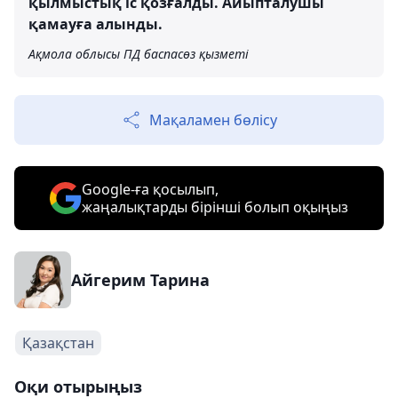
қылмыстық іс қозғалды. Айыпталушы
қамауға алынды.
Ақмола облысы ПД баспасөз қызметі
Мақаламен бөлісу
Google-ға қосылып,
жаңалықтарды бірінші болып оқыңыз
Айгерим Тарина
Қазақстан
Оқи отырыңыз