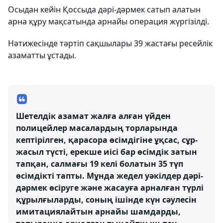
Осыдан кейін Қоссыда дәрі-дәрмек сатып алатын
арна құру мақсатында арнайы операция жүргізілді.
Нәтижесінде тәртіп сақшылары 39 жастағы ресейлік
азаматты ұстады.
Шетелдік азамат жалға алған үйден
полицейлер масалардың торларында
кептірілген, қарасора өсімдігіне ұқсас, сұр-
жасыл түсті, ерекше иісі бар өсімдік затын
тапқан, салмағы 19 келі болатын 35 түп
өсімдікті тапты. Мұнда жедел уәкілдер дәрі-
дәрмек өсіруге және жасауға арналған түрлі
құрылғыларды, соның ішінде күн сәулесін
имитациялайтын арнайы шамдарды,