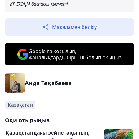
ҚР ЕХӘҚМ баспасөз қызметі
Мақаламен бөлісу
Google-ға қосылып,
жаңалықтарды бірінші болып оқыңыз
Аида Тақабаева
Қазақстан
Оқи отырыңыз
Қазақстандағы зейнетақының