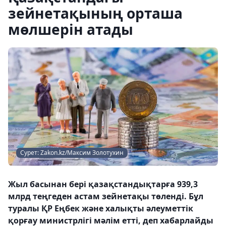
зейнетақының орташа
мөлшерін атады
Сурет: Zakon.kz/Максим Золотухин
Жыл басынан бері қазақстандықтарға 939,3
млрд теңгеден астам зейнетақы төленді. Бұл
туралы ҚР Еңбек және халықты әлеуметтік
қорғау министрлігі мәлім етті, деп хабарлайды