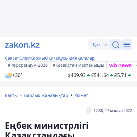
Қаз
Саясат
Әлем
Қаржы
Оқиға
Құқық
Мақалалар
#Референдум-2026
#Қазақстан мақтанышы
+30°
$
469.93
€
541.64
₽
5.71
Басты
Барлық жаңалықтар
Үкімет
12:38, 17 мамыр 2022
Еңбек министрлігі
Қазақстандағы