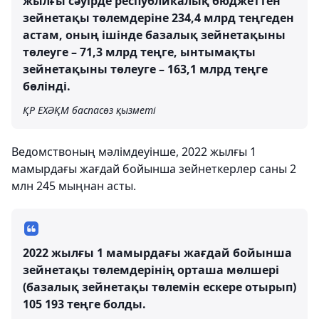
жылғы сәуірде республикалық бюджеттен
зейнетақы төлемдеріне 234,4 млрд теңгеден
астам, оның ішінде базалық зейнетақыны
төлеуге – 71,3 млрд теңге, ынтымақты
зейнетақыны төлеуге – 163,1 млрд теңге
бөлінді.
ҚР ЕХӘҚМ баспасөз қызметі
Ведомствоның мәлімдеуінше, 2022 жылғы 1
мамырдағы жағдай бойынша зейнеткерлер саны 2
млн 245 мыңнан асты.
2022 жылғы 1 мамырдағы жағдай бойынша
зейнетақы төлемдерінің орташа мөлшері
(базалық зейнетақы төлемін ескере отырып)
105 193 теңге болды.