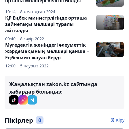
орташа мөлшері белгілі болды
10:14, 18 желтоқсан 2024
ҚР Еңбек министрлігінде орташа
зейнетақы мөлшері туралы
айтылды
09:40, 18 сәуір 2022
Мүгедектік жөніндегі әлеуметтік
жәрдемақының мөлшері қанша –
Еңбекмин жауап берді
12:00, 15 наурыз 2022
Жаңалықтан zakon.kz сайтында
хабардар болыңыз:
Пікірлер
0
Кіру