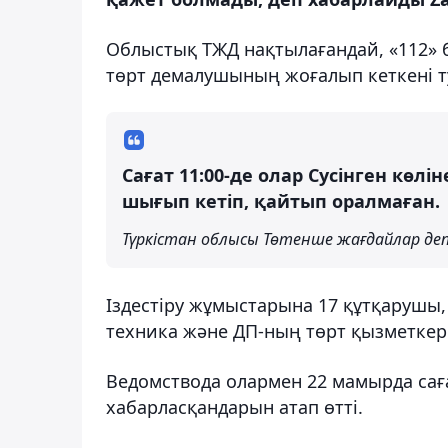
Облыстық ТЖД нақтылағандай, «112» б
төрт демалушының жоғалып кеткені т
Сағат 11:00-де олар Сусінген кө
шығып кетіп, қайтып оралмаған.
Түркістан облысы Төтенше жағдайлар де
Іздестіру жұмыстарына 17 құтқарушы, 
техника және ДП-ның төрт қызметкер
Ведомствода олармен 22 мамырда сағат
хабарласқандарын атап өтті.