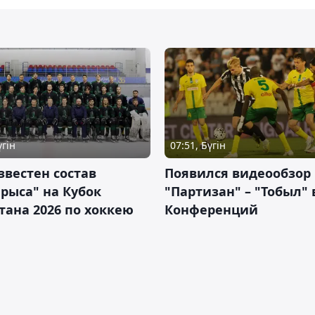
үгін
07:51, Бүгін
звестен состав
Появился видеообзор
рыса" на Кубок
"Партизан" – "Тобыл" 
тана 2026 по хоккею
Конференций