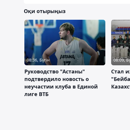
Оқи отырыңыз
08:36, Бүгін
08:09, Б
Руководство "Астаны"
Стал и
подтвердило новость о
"Бейба
неучастии клуба в Единой
Казахс
лиге ВТБ