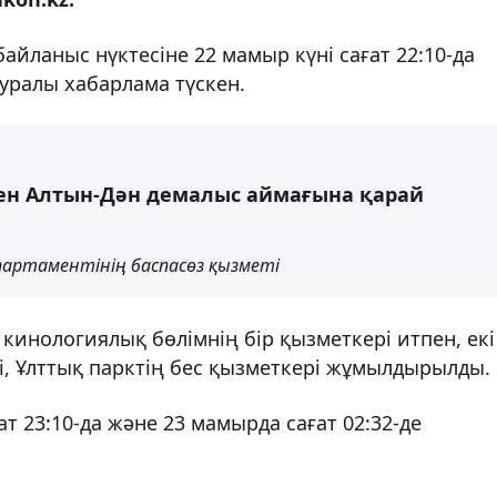
айланыс нүктесіне 22 мамыр күні сағат 22:10-да
уралы хабарлама түскен.
лінен Алтын-Дән демалыс аймағына қарай
партаментінің баспасөз қызметі
кинологиялық бөлімнің бір қызметкері итпен, екі
і, Ұлттық парктің бес қызметкері жұмылдырылды.
 23:10-да және 23 мамырда сағат 02:32-де