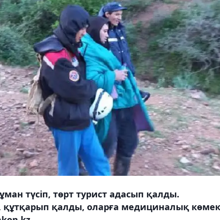
ман түсіп, төрт турист адасып қалды.
 құтқарып қалды, оларға медициналық көме
kon.kz.