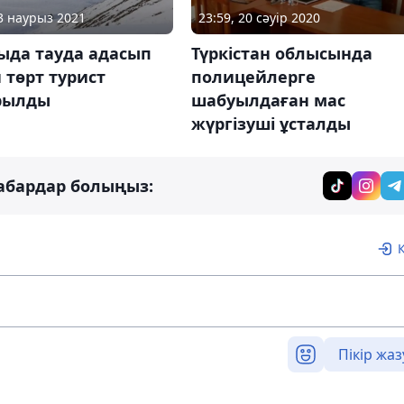
03 наурыз 2021
23:59, 20 сәуір 2020
ыда тауда адасып
Түркістан облысында
 төрт турист
полицейлерге
рылды
шабуылдаған мас
жүргізуші ұсталды
абардар болыңыз:
Пікір жаз