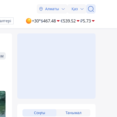
Алматы
Қаз
+30°
$
467.48
€
539.52
₽
5.73
алтері
ам
Соңғы
Танымал