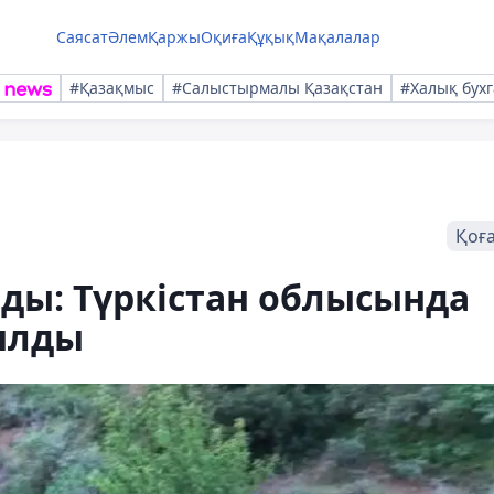
Саясат
Әлем
Қаржы
Оқиға
Құқық
Мақалалар
#Қазақмыс
#Салыстырмалы Қазақстан
#Халық бухг
Қоғ
ды: Түркістан облысында
ылды