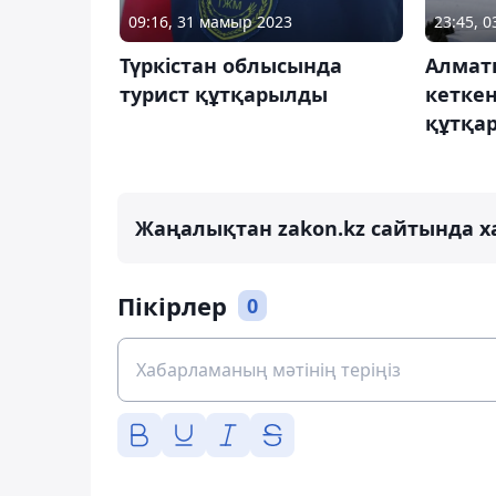
09:16, 31 мамыр 2023
23:45, 
Түркістан облысында
Алмат
турист құтқарылды
кеткен
құтқа
Жаңалықтан zakon.kz сайтында х
Пікірлер
0