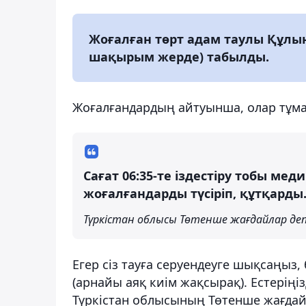
Жоғалған төрт адам таулы Құлы
шақырым жерде) табылды.
Жоғалғандардың айтуынша, олар тұма
Сағат 06:35-те іздестіру тобы ме
жоғалғандарды түсіріп, құтқарды
Түркістан облысы Төтенше жағдайлар де
Егер сіз тауға серуендеуге шықсаңыз
(арнайы аяқ киім жақсырақ). Естеріңіз
Түркістан облысының Төтенше жағдай