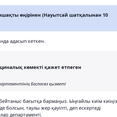
ншақты өңірінен (Науытсай шатқалынан 10
нда адасып кеткен.
дициналық көмекті қажет етпеген
.
партаментінің баспасөз қызметі
, бейтаныс бағытқа бармаңыз. Ыңғайлы киім киіңі
де болсын, таулы жер қауіпті, деп ескертеді
лар департаменті.