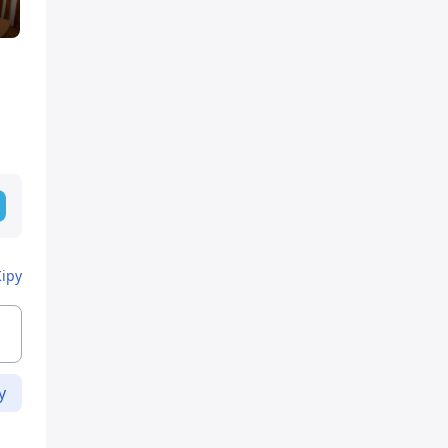
Кіру
у