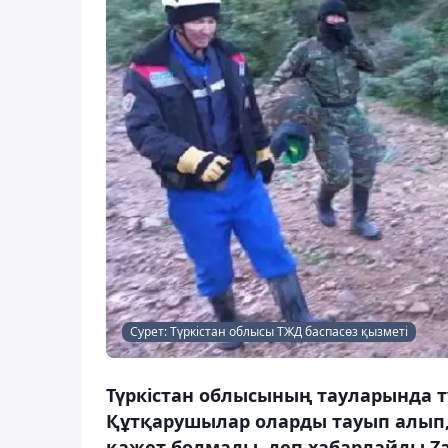
Сурет: Түркістан облысы ТЖД баспасөз қызметі
Түркістан облысының тауларында тұ
Құтқарушылар оларды тауып алып,
қажет болмады, деп хабарлайды Za