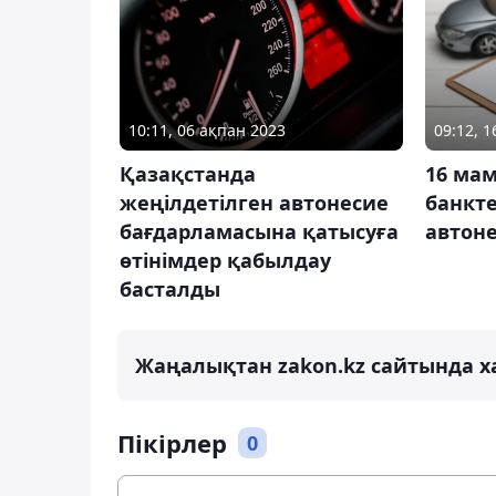
10:11, 06 ақпан 2023
09:12, 
Қазақстанда
16 ма
жеңілдетілген автонесие
банкте
бағдарламасына қатысуға
автоне
өтінімдер қабылдау
басталды
Жаңалықтан zakon.kz сайтында х
Пікірлер
0