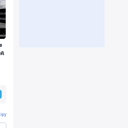
е
рд
Кіру