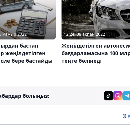
16 мамыр 2022
12:24, 08 ақпан 2022
мырдан бастап
Жеңілдетілген автонеси
р жеңілдетілген
бағдарламасына 100 мл
сие бере бастайды
теңге бөлінеді
абардар болыңыз: