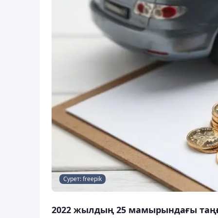
Сурет: freepik
2022 жылдың 25 мамырындағы таңғ