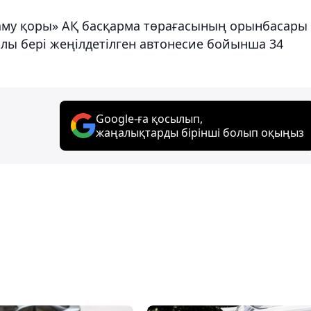
даму қоры» АҚ басқарма төрағасының орынбасары
лы бері жеңілдетілген автонесие бойынша 34
Google-ға қосылып,
жаңалықтарды бірінші болып оқыңыз