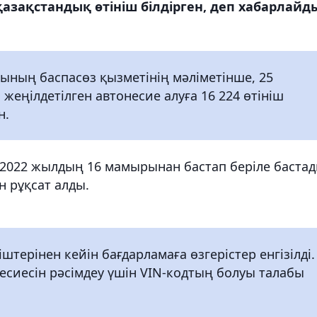
азақстандық өтініш білдірген, деп хабарлайд
ының баспасөз қызметінің мәліметінше, 25
еңілдетілген автонесие алуға 16 224 өтініш
н.
 2022 жылдың 16 мамырынан бастап беріле бастад
 рұқсат алды.
терінен кейін бағдарламаға өзгерістер енгізілді.
несиесін рәсімдеу үшін VIN-кодтың болуы талабы