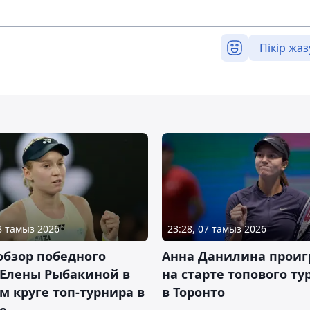
Пікір жаз
08 тамыз 2026
23:28, 07 тамыз 2026
обзор победного
Анна Данилина проиг
 Елены Рыбакиной в
на старте топового ту
м круге топ-турнира в
в Торонто
о