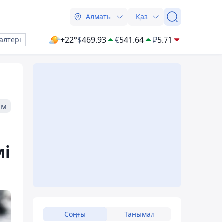
Алматы
Қаз
+22°
$
469.93
€
541.64
₽
5.71
алтері
ам
мі
Соңғы
Танымал