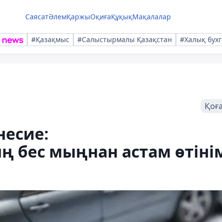
Саясат
Әлем
Қаржы
Оқиға
Құқық
Мақалалар
#Қазақмыс
#Салыстырмалы Қазақстан
#Халық бухг
Қоғ
несие:
 бес мыңнан астам өтіні