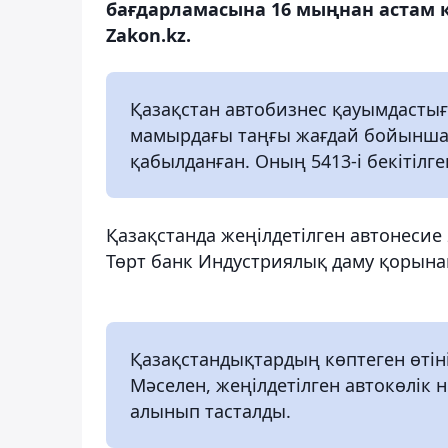
бағдарламасына 16 мыңнан астам қ
Zakon.kz.
Қазақстан автобизнес қауымдастығ
мамырдағы таңғы жағдай бойынша ж
қабылданған. Оның 5413-і бекітілге
Қазақстанда жеңілдетілген автонесие
Төрт банк Индустриялық даму қорынан
Қазақстандықтардың көптеген өтініш
Мәселен, жеңілдетілген автокөлік 
алынып тасталды.