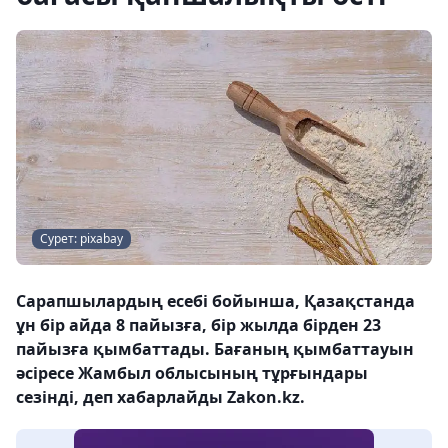
Сурет: pixabay
Сарапшылардың есебі бойынша, Қазақстанда
ұн бір айда 8 пайызға, бір жылда бірден 23
пайызға қымбаттады. Бағаның қымбаттауын
әсіресе Жамбыл облысының тұрғындары
сезінді, деп хабарлайды Zakon.kz.