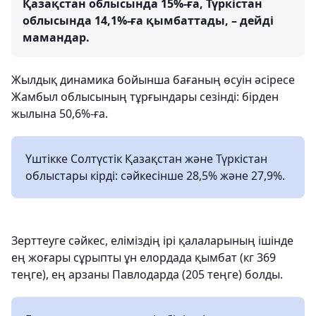
Қазақстан облысында 15%-ға, Түркістан
облысында 14,1%-ға қымбаттады, – дейді
мамандар.
Жылдық динамика бойынша бағаның өсуін әсіресе
Жамбыл облысының тұрғындары сезінді: бірден
жылына 50,6%-ға.
Үштікке Солтүстік Қазақстан және Түркістан
облыстары кірді: сәйкесінше 28,5% және 27,9%.
Зерттеуге сәйкес, еліміздің ірі қалаларының ішінде
ең жоғары сұрыпты ұн елордада қымбат (кг 369
теңге), ең арзаны Павлодарда (205 теңге) болды.