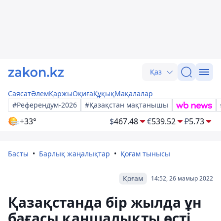
Қаз
Саясат
Әлем
Қаржы
Оқиға
Құқық
Мақалалар
#Референдум-2026
#Қазақстан мақтанышы
+33°
$
467.48
€
539.52
₽
5.73
Басты
Барлық жаңалықтар
Қоғам тынысы
Қоғам
14:52, 26 мамыр 2022
Қазақстанда бір жылда ұн
бағасы қаншалықты өсті