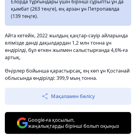
Елорда тұрғындары үшін бірінші сұрыпты ұн да
қымбат (263 теңге), ең арзан ұн Петропавлда
(139 теңге).
Айта кетейік, 2022 жылдың қаңтар-сәуір айларында
елімізде дәнді дақылдардан 1,2 млн тонна ұн
өндірілді, бұл өткен жылмен салыстырғанда 4,6%-ға
артық.
Өңірлер бойынша қарастырсақ, ең көп ұн Қостанай
облысында өндірілді: 399,9 мың тонна.
Мақаламен бөлісу
Google-ға қосылып,
жаңалықтарды бірінші болып оқыңыз