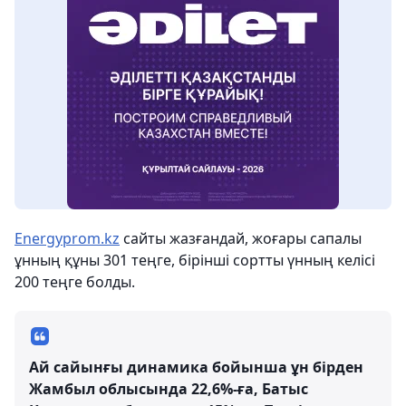
Energyprom.kz
сайты жазғандай, жоғары сапалы
ұнның құны 301 теңге, бірінші сортты үнның келісі
200 теңге болды.
Ай сайынғы динамика бойынша ұн бірден
Жамбыл облысында 22,6%-ға, Батыс