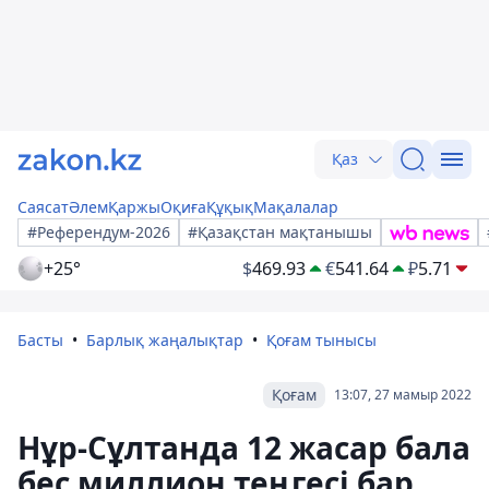
Қаз
Саясат
Әлем
Қаржы
Оқиға
Құқық
Мақалалар
#Референдум-2026
#Қазақстан мақтанышы
+25°
$
469.93
€
541.64
₽
5.71
Басты
Барлық жаңалықтар
Қоғам тынысы
Қоғам
13:07, 27 мамыр 2022
Нұр-Сұлтанда 12 жасар бала
бес миллион теңгесі бар