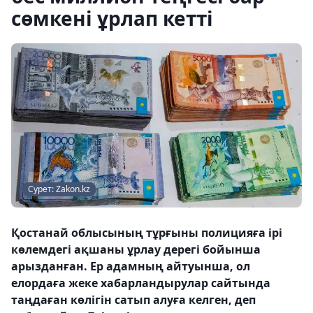
сөмкені ұрлап кетті
Сурет: Zakon.kz
Қостанай облысының тұрғыны полицияға ірі
көлемдегі ақшаны ұрлау дерегі бойынша
арызданған. Ер адамның айтуынша, ол
елордаға жеке хабарландырулар сайтында
таңдаған көлігін сатып алуға келген, деп