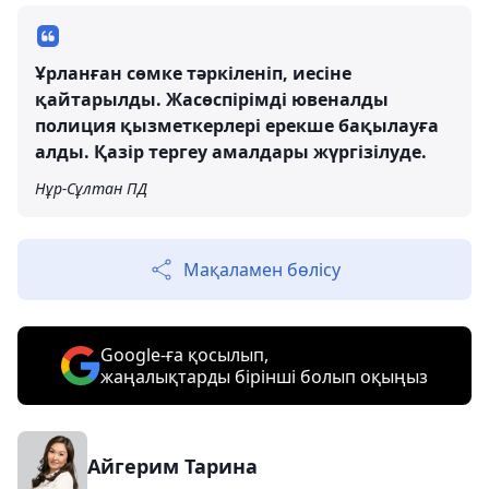
Ұрланған сөмке тәркіленіп, иесіне
қайтарылды. Жасөспірімді ювеналды
полиция қызметкерлері ерекше бақылауға
алды. Қазір тергеу амалдары жүргізілуде.
Нұр-Сұлтан ПД
Мақаламен бөлісу
Google-ға қосылып,
жаңалықтарды бірінші болып оқыңыз
Айгерим Тарина