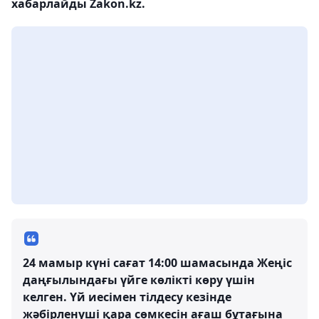
хабарлайды Zakon.kz.
24 мамыр күні сағат 14:00 шамасында Жеңіс
даңғылындағы үйге көлікті көру үшін
келген. Үй иесімен тілдесу кезінде
жәбірленуші қара сөмкесін ағаш бұтағына