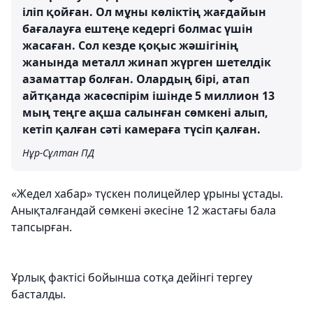
іліп қойған. Ол мұны көліктің жағдайын
бағалауға ештеңе кедергі болмас үшін
жасаған. Сол кезде қоқыс жәшігінің
жанында металл жинап жүрген шетелдік
азаматтар болған. Олардың бірі, атап
айтқанда жасөспірім ішінде 5 миллион 13
мың теңге ақша салынған сөмкені алып,
кетіп қалған сәті камераға түсіп қалған.
Нұр-Сұлтан ПД
«Жедел хабар» түскен полицейлер ұрыны ұстады.
Анықталғандай сөмкені әкесіне 12 жастағы бала
тапсырған.
Ұрлық фактісі бойынша сотқа дейінгі тергеу
басталды.