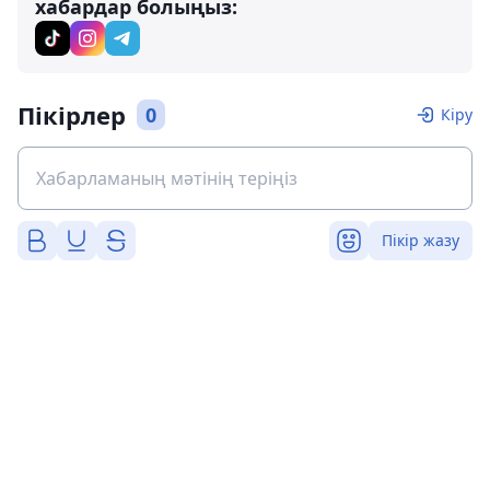
хабардар болыңыз:
Пікірлер
0
Кіру
Пікір жазу