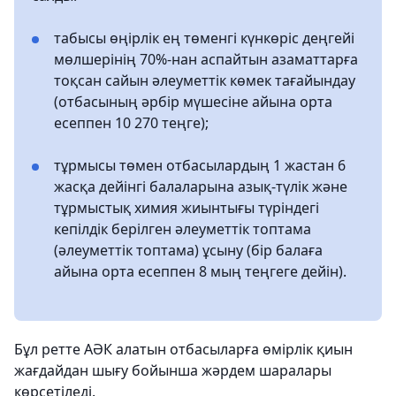
табысы өңірлік ең төменгі күнкөріс деңгейі
мөлшерінің 70%-нан аспайтын азаматтарға
тоқсан сайын әлеуметтік көмек тағайындау
(отбасының әрбір мүшесіне айына орта
есеппен 10 270 теңге);
тұрмысы төмен отбасылардың 1 жастан 6
жасқа дейінгі балаларына азық-түлік және
тұрмыстық химия жиынтығы түріндегі
кепілдік берілген әлеуметтік топтама
(әлеуметтік топтама) ұсыну (бір балаға
айына орта есеппен 8 мың теңгеге дейін).
Бұл ретте АӘК алатын отбасыларға өмірлік қиын
жағдайдан шығу бойынша жәрдем шаралары
көрсетіледі.