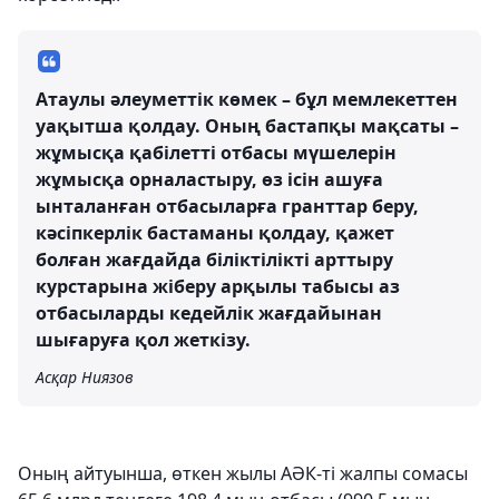
Атаулы әлеуметтік көмек – бұл мемлекеттен
уақытша қолдау. Оның бастапқы мақсаты –
жұмысқа қабілетті отбасы мүшелерін
жұмысқа орналастыру, өз ісін ашуға
ынталанған отбасыларға гранттар беру,
кәсіпкерлік бастаманы қолдау, қажет
болған жағдайда біліктілікті арттыру
курстарына жіберу арқылы табысы аз
отбасыларды кедейлік жағдайынан
шығаруға қол жеткізу.
Асқар Ниязов
Оның айтуынша, өткен жылы АӘК-ті жалпы сомасы