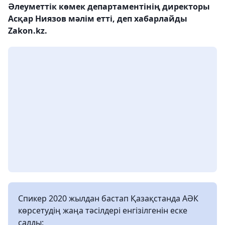
Әлеуметтік көмек департаментінің директоры
Асқар Ниязов мәлім етті, деп хабарлайды
Zakon.kz.
Cпикер 2020 жылдан бастап Қазақстанда АӘК
көрсетудің жаңа тәсілдері енгізілгенін еске
салды: