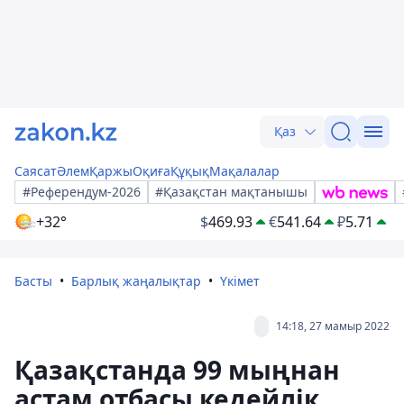
Қаз
Саясат
Әлем
Қаржы
Оқиға
Құқық
Мақалалар
#Референдум-2026
#Қазақстан мақтанышы
+32°
$
469.93
€
541.64
₽
5.71
Басты
Барлық жаңалықтар
Үкімет
14:18, 27 мамыр 2022
Қазақстанда 99 мыңнан
астам отбасы кедейлік