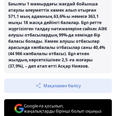
Биылғы 1 мамырдағы жағдай бойынша
атаулы әлеуметтік көмек алып отырған
571,1 мың адамның 63,6%-ы немесе 363,1
мыңы 18 жасқа дейінгі балалар. Бұл ретте
жүргізілген талдау нәтижелеріне сәйкес АӘК
алушы отбасылардың 99%-да кемінде бір
баласы болады. Көмек алушы отбасылар
арасында көпбалалы отбасылар саны 40,4%
(44 966 көпбалалы отбасы). Бұл өткен
жылдың көрсеткішінен 2,5 -ға жоғары
(37,9%), – деп атап өтті Асқар Ниязов.
Мақаламен бөлісу
Google-ға қосылып,
жаңалықтарды бірінші болып оқыңыз