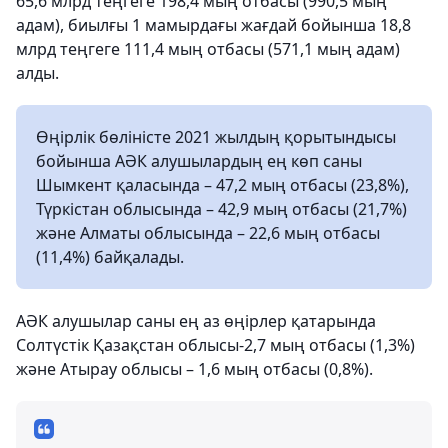
65,6 млрд теңгеге 198,4 мың отбасы (990,5 мың
адам), биылғы 1 мамырдағы жағдай бойынша 18,8
млрд теңгеге 111,4 мың отбасы (571,1 мың адам)
алды.
Өңірлік бөліністе 2021 жылдың қорытындысы
бойынша АӘК алушылардың ең көп саны
Шымкент қаласында – 47,2 мың отбасы (23,8%),
Түркістан облысында – 42,9 мың отбасы (21,7%)
және Алматы облысында – 22,6 мың отбасы
(11,4%) байқалады.
АӘК алушылар саны ең аз өңірлер қатарында
Солтүстік Қазақстан облысы-2,7 мың отбасы (1,3%)
және Атырау облысы – 1,6 мың отбасы (0,8%).