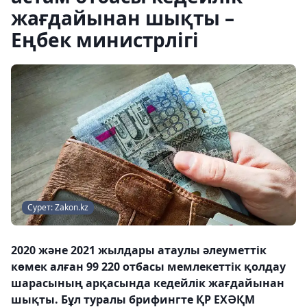
жағдайынан шықты –
Еңбек министрлігі
Сурет: Zakon.kz
2020 және 2021 жылдары атаулы әлеуметтік
көмек алған 99 220 отбасы мемлекеттік қолдау
шарасының арқасында кедейлік жағдайынан
шықты. Бұл туралы брифингте ҚР ЕХӘҚМ