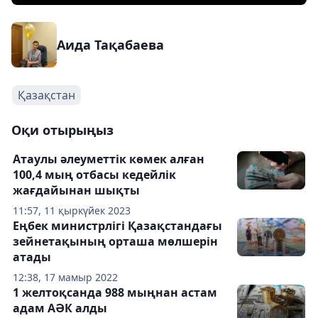
Аида Тақабаева
Қазақстан
Оқи отырыңыз
Атаулы әлеуметтік көмек алған
100,4 мың отбасы кедейлік
жағдайынан шықты
11:57, 11 қыркүйек 2023
Еңбек министрлігі Қазақстандағы
зейнетақының орташа мөлшерін
атады
12:38, 17 мамыр 2022
1 желтоқсанда 988 мыңнан астам
адам АӘК алды