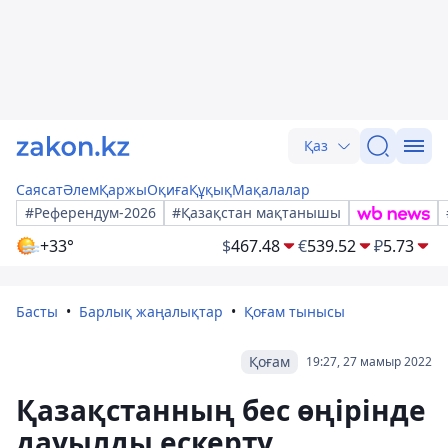
Қаз
Саясат
Әлем
Қаржы
Оқиға
Құқық
Мақалалар
#Референдум-2026
#Қазақстан мақтанышы
+33°
$
467.48
€
539.52
₽
5.73
Басты
Барлық жаңалықтар
Қоғам тынысы
Қоғам
19:27, 27 мамыр 2022
Қазақстанның бес өңірінде
дауылды ескерту