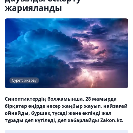
жарияланды
Сурет: pixabay
Синоптиктердің болжамынша, 28 мамырда
бірқатар өңірде нөсер жаңбыр жауып, найзағай
ойнайды, бұршақ түседі және екпінді жел
тұрады деп күтіледі, деп хабарлайды Zakon.kz.