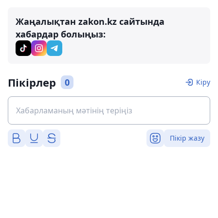
Жаңалықтан zakon.kz сайтында
хабардар болыңыз:
Пікірлер
0
Кіру
Пікір жазу