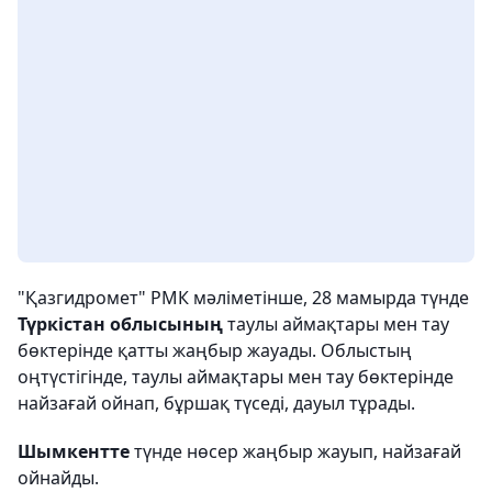
"Қазгидромет" РМК мәліметінше, 28 мамырда түнде
Түркістан облысының
таулы аймақтары мен тау
бөктерінде қатты жаңбыр жауады. Облыстың
оңтүстігінде, таулы аймақтары мен тау бөктерінде
найзағай ойнап, бұршақ түседі, дауыл тұрады.
Шымкентте
түнде нөсер жаңбыр жауып, найзағай
ойнайды.