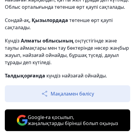
Облыс орталығында төтенше өрт қаупі сақталады.
Сондай-ақ,
Қызылордада
төтенше өрт қаупі
сақталады.
Күндіз
Алматы облысының
оңтүстігінде және
таулы аймақтары мен тау бөктерінде нөсер жаңбыр
жауып, найзағай ойнайды, бұршақ түседі, дауыл
тұрады деп күтіледі.
Талдықорғанда
күндіз найзағай ойнайды.
Мақаламен бөлісу
Google-ға қосылып,
жаңалықтарды бірінші болып оқыңыз