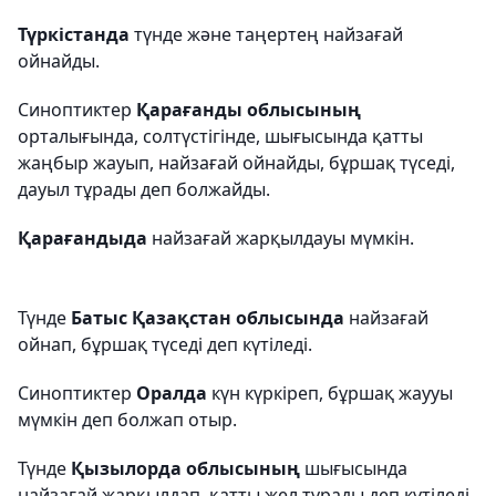
Түркістанда
түнде және таңертең найзағай
ойнайды.
Синоптиктер
Қарағанды облысының
орталығында, солтүстігінде, шығысында қатты
жаңбыр жауып, найзағай ойнайды, бұршақ түседі,
дауыл тұрады деп болжайды.
Қарағандыда
найзағай жарқылдауы мүмкін.
Түнде
Батыс Қазақстан облысында
найзағай
ойнап, бұршақ түседі деп күтіледі.
Синоптиктер
Оралда
күн күркіреп, бұршақ жаууы
мүмкін деп болжап отыр.
Түнде
Қызылорда облысының
шығысында
найзағай жарқылдап, қатты жел тұрады деп күтіледі.