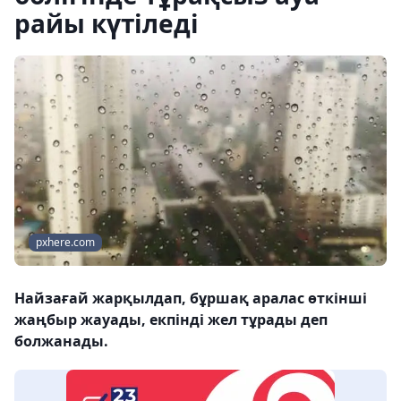
райы күтіледі
pxhere.com
Найзағай жарқылдап, бұршақ аралас өткінші
жаңбыр жауады, екпінді жел тұрады деп
болжанады.