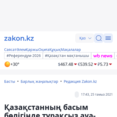
Қаз
Саясат
Әлем
Қаржы
Оқиға
Құқық
Мақалалар
#Референдум-2026
#Қазақстан мақтанышы
+30°
$
467.48
€
539.52
₽
5.73
Басты
Барлық жаңалықтар
Редакция Zakon.kz
17:43, 25 тамыз 2021
Қазақстанның басым
бөлігінде тұрақсыз ауа-