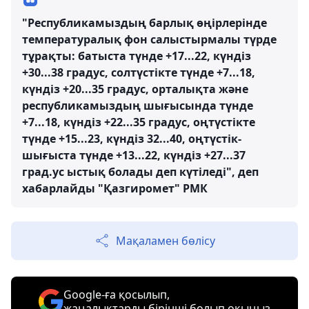
"Республикамыздың барлық өңірлерінде
температуралық фон салыстырмалы түрде
тұрақты: батыста түнде +17...22, күндіз
+30...38 градус, солтүстікте түнде +7...18,
күндіз +20...35 градус, орталықта және
республикамыздың шығысында түнде
+7...18, күндіз +22...35 градус, оңтүстікте
түнде +15...23, күндіз 32...40, оңтүстік-
шығыста түнде +13...22, күндіз +27...37
град.ус ыстық болады деп күтіледі", деп
хабарлайды "Қазгиромет" РМК
Мақаламен бөлісу
Google-ға қосылып,
жаңалықтарды бірінші болып оқыңыз