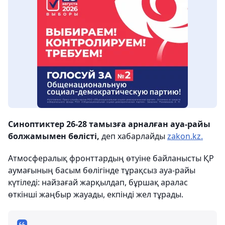
Синоптиктер 26-28 тамызға арналған ауа-райы
болжамымен бөлісті,
деп хабарлайды
zakon.kz.
Атмосфералық фронттардың өтуіне байланысты ҚР
аумағының басым бөлігінде тұрақсыз ауа-райы
күтіледі: найзағай жарқылдап, бұршақ аралас
өткінші жаңбыр жауады, екпінді жел тұрады.