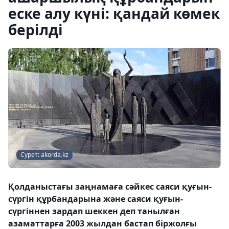
еске алу күні: қандай көмек
берілді
Сурет: akorda.kz
Қолданыстағы заңнамаға сәйкес саяси қуғын-
сүргін құрбандарына және саяси қуғын-
сүргіннен зардап шеккен деп танылған
азаматтарға 2003 жылдан бастап біржолғы