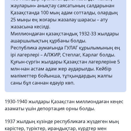
жауларын» анықтау саясатының салдарынан
Қазақстанда 100 мың адам сотталды, олардың
25 мыңы ең жоғары жазалау шарасы – ату
жазасына кесілді.
Миллиондаған қазақстандық 1932-33 жылдары
ашаршылықтың құрбаны болды.
Республика аумағында ГУЛАГ құрылымының ең
ірі лагерлері – АЛЖИР, Степлаг, Карлаг болды.
Қуғын-сүргін жылдары Қазақстан лагерлеріне 5
млн-нан астам адам жер аударылды. Кейбір
мәліметтер бойынша, тұтқындардың жалпы
саны бұл саннан едәуір көп.
1930-1940 жылдары Қазақстан миллиондаған кеңес
азаматы үшін депортация орны болды.
1937 жылдың күзінде республикаға жүздеген мың
кәрістер, түріктер, ирандықтар, күрдтер мен