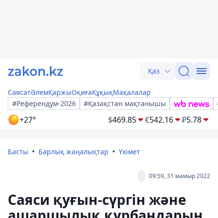
Қаз
Саясат
Әлем
Қаржы
Оқиға
Құқық
Мақалалар
#Референдум-2026
#Қазақстан мақтанышы
+27°
$
469.85
€
542.16
₽
5.78
Басты
Барлық жаңалықтар
Үкімет
09:59, 31 мамыр 2022
Саяси қуғын-сүргін және
ашаршылық құрбандарын