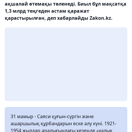
ақшалай өтемақы төленеді. Биыл бұл мақсатқа
1,3 млрд теңгеден астам қаражат
қарастырылған, деп хабарлайды Zakon.kz.
31 мамыр - Саяси қуғын-сүргін және
ашаршылық құрбандарын еске алу күні. 1921-
1954 жылдар аралығындағы кезеңде «халық