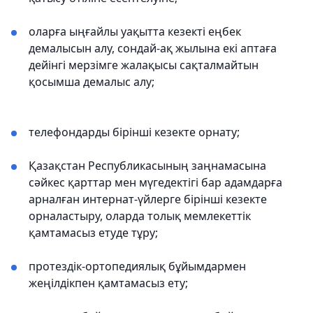
оларға ыңғайлы уақытта кезекті еңбек
демалысын алу, сондай-ақ жылына екі аптаға
дейінгі мерзімге жалақысы сақталмайтын
қосымша демалыс алу;
телефондарды бірінші кезекте орнату;
Қазақстан Республикасының заңнамасына
сәйкес қарттар мен мүгедектігі бар адамдарға
арналған интернат-үйлерге бірінші кезекте
орналастыру, оларда толық мемлекеттік
қамтамасыз етуде тұру;
протездік-ортопедиялық бұйымдармен
жеңілдікпен қамтамасыз ету;