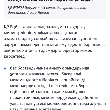
ҚР ЕХӘҚМ Әлеуметтік көмек департаментінің
директоры Асқар Ниязов
ҚР Еңбек және халықты әлеуметтік қорғау
министрлігінің мәлімдеуінше,ақталған
азаматтардың, сондай-ақ саяси қуғын-сүргіннен
зардап шеккен деп танылған, мүгедектігі бар немесе
зейнеткер атанған адамдарға бірқатар көмек
көрсетіледі:
бас бостандығынан айыру орындарында
ұсталған, жазасын өтеген, басқа елді
мекемендерге жіберілген, арнайы елді
мекендерде еркіндігі шектеліп, мәжбүрлі
еңбекпен айналысқан және мәжбүрлеп
психиатриялық мекемелерде емдеуде болған
уақытының үш есе мөлшерде зейнетақы алу үшін
қатысу өтіліне есептелуіне;