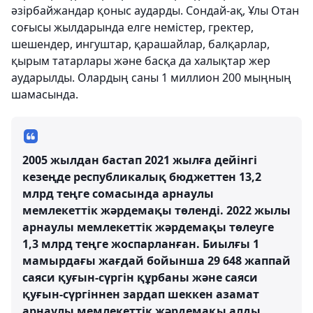
әзірбайжандар қоныс аударды. Сондай-ақ, Ұлы Отан
соғысы жылдарында елге немістер, гректер,
шешендер, ингуштар, қарашайлар, балқарлар,
қырым татарлары және басқа да халықтар жер
аударылды. Олардың саны 1 миллион 200 мыңның
шамасында.
2005 жылдан бастап 2021 жылға дейінгі
кезеңде республикалық бюджеттен 13,2
млрд теңге сомасында арнаулы
мемлекеттік жәрдемақы төленді. 2022 жылы
арнаулы мемлекеттік жәрдемақы төлеуге
1,3 млрд теңге жоспарланған. Биылғы 1
мамырдағы жағдай бойынша 29 648 жаппай
саяси қуғын-сүргін құрбаны және саяси
қуғын-сүргіннен зардап шеккен азамат
арнаулы мемлекеттік жәрдемақы алды.