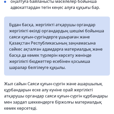
оңалтуға байланысты мәселелер бойынша
адвокаттардан тегін кеңес алуға құқығы бар.
Бұдан басқа, жергілікті атқарушы органдар
жергілікті өкілді органдардың шешімі бойынша
саяси қуғын-сүргіндерге ұшыраған және
Қазақстан Республикасының заңнамасына
сәйкес ақталған адамдарға материалдық және
басқа да көмек түрлерін көрсету жөнінде
жергілікті бюджеттер есебінен қосымша
шаралар белгілеуге құқылы.
Жыл сайын Саяси қуғын-сүргін және ашаршылық
құрбандарын еске алу күніне орай жергілікті
атқарушы органдар саяси қуғын-сүргін құрбандары
мен зардап шеккендерге біржолғы материалдық
көмек көрсетеді.