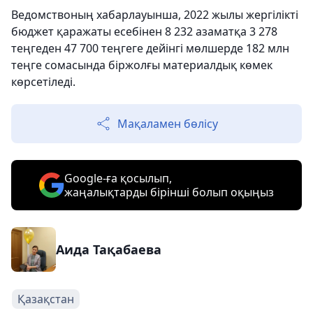
Ведомствоның хабарлауынша, 2022 жылы жергілікті
бюджет қаражаты есебінен 8 232 азаматқа 3 278
теңгеден 47 700 теңгеге дейінгі мөлшерде 182 млн
теңге сомасында біржолғы материалдық көмек
көрсетіледі.
Мақаламен бөлісу
Google-ға қосылып,
жаңалықтарды бірінші болып оқыңыз
Аида Тақабаева
Қазақстан