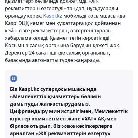
қызметтер» бөлімінде қолжетімді. «ЖК
реквизиттерін өзгертуді» таңдап, нұсқауларды
орындау керек.
Kaspi.kz
мобильді қосымшасында
Kaspi ЭЦҚ көмегімен құжаттарға қол қойғаннан
кейін сізге реквизиттердің өзгергені туралы
хабарлама келеді. Қызмет тегін көрсетіледі.
Қосымша салық органына барудың қажеті жоқ.
Деректер 24 сағат ішінде салық органының
базасында автоматты түрде жаңарады.
Біз Kaspi.kz суперқосымшасында
«Мемлекеттік қызметтер» бөлімін
дамытуды жалғастырудамыз.
Цифрландыру министрлігімен, Мемлекеттік
кірістер комитетімен және «ҰАТ» АҚ-мен
бірлесе отырып, біз жеке кәсіпкерлерге
арналған «ЖК реквизиттерін өзгерту»