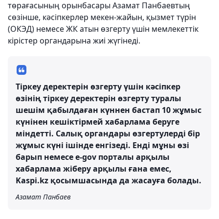
төрағасының орынбасары Азамат Панбаевтың
сөзінше, кәсіпкерлер мекен-жайын, қызмет түрін
(ОКЭД) немесе ЖК атын өзгерту үшін мемлекеттік
кірістер органдарына жиі жүгінеді.
Тіркеу деректерін өзгерту үшін кәсіпкер
өзінің тіркеу деректерін өзгерту туралы
шешім қабылдаған күннен бастап 10 жұмыс
күнінен кешіктірмей хабарлама беруге
міндетті. Салық органдары өзгертулерді бір
жұмыс күні ішінде енгізеді. Енді мұны өзі
барып немесе e-gov порталы арқылы
хабарлама жіберу арқылы ғана емес,
Kaspi.kz қосымшасында да жасауға болады.
Азамат Панбаев