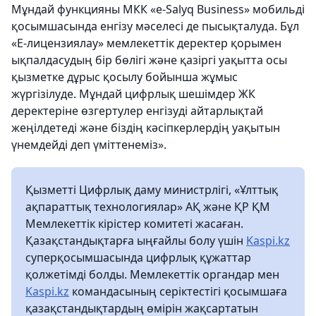
Мұндай функцияны МКК «e-Salyq Business» мобильді
қосымшасында енгізу мәселесі де пысықталуда. Бұл
«Е-лицензиялау» мемлекеттік деректер қорымен
ықпалдасудың бір бөлігі және қазіргі уақытта осы
қызметке дұрыс қосылу бойынша жұмыс
жүргізілуде. Мұндай цифрлық шешімдер ЖК
деректеріне өзгертулер енгізуді айтарлықтай
жеңілдетеді және біздің кәсіпкерлердің уақытын
үнемдейді деп үміттенеміз».
Қызметті Цифрлық даму министрлігі, «Ұлттық
ақпараттық технологиялар» АҚ және ҚР ҚМ
Мемлекеттік кірістер комитеті жасаған.
Қазақстандықтарға ыңғайлы болу үшін
Kaspi.kz
суперқосымшасында цифрлық құжаттар
қолжетімді болды. Мемлекеттік органдар мен
Kaspi.kz
командасының серіктестігі қосымшаға
қазақстандықтардың өмірін жақсартатын