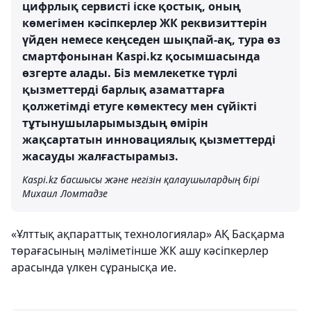
цифрлық сервисті іске қостық, оның
көмегімен кәсіпкерлер ЖК реквизиттерін
үйден немесе кеңседен шықпай-ақ, тура өз
смартфонынан Kaspi.kz қосымшасында
өзгерте алады. Біз мемлекетке түрлі
қызметтерді барлық азаматтарға
қолжетімді етуге көмектесу мен сүйікті
тұтынушыларымыздың өмірін
жақсартатын инновациялық қызметтерді
жасауды жалғастырамыз.
Kaspi.kz басшысы және негізін қалаушылардың бірі
Михаил Ломтадзе
«Ұлттық ақпараттық технологиялар» АҚ Басқарма
төрағасының мәліметінше ЖК ашу кәсіпкерлер
арасында үлкен сұранысқа ие.