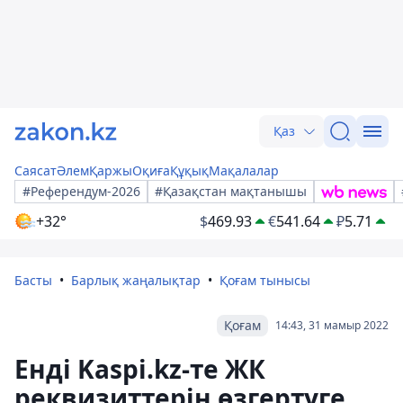
Қаз
Саясат
Әлем
Қаржы
Оқиға
Құқық
Мақалалар
#Референдум-2026
#Қазақстан мақтанышы
+32°
$
469.93
€
541.64
₽
5.71
Басты
Барлық жаңалықтар
Қоғам тынысы
Қоғам
14:43, 31 мамыр 2022
Енді Kaspi.kz-те ЖК
реквизиттерін өзгертуге