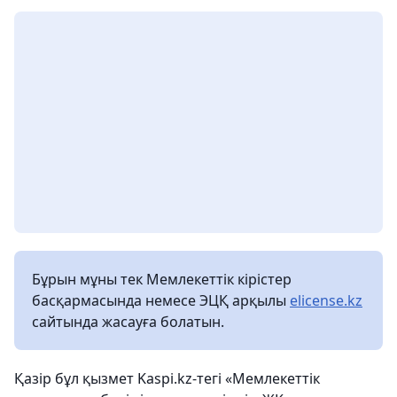
Бұрын мұны тек Мемлекеттік кірістер
басқармасында немесе ЭЦҚ арқылы
elicense.kz
сайтында жасауға болатын.
Қазір бұл қызмет Kaspi.kz-тегі «Мемлекеттік