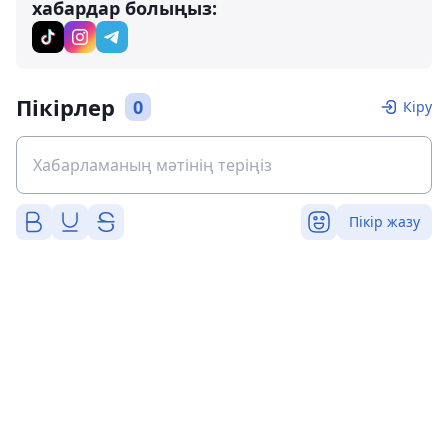
хабардар болыңыз:
Пікірлер
0
Кіру
Пікір жазу