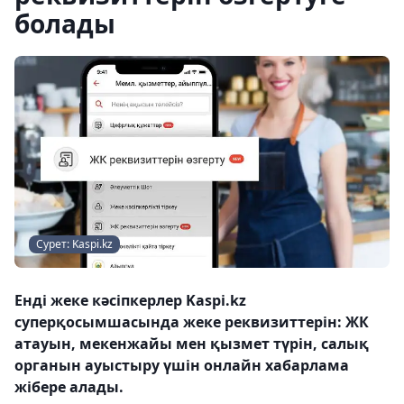
болады
Сурет: Kaspi.kz
Енді жеке кәсіпкерлер Kaspi.kz
суперқосымшасында жеке реквизиттерін: ЖК
атауын, мекенжайы мен қызмет түрін, салық
органын ауыстыру үшін онлайн хабарлама
жібере алады.