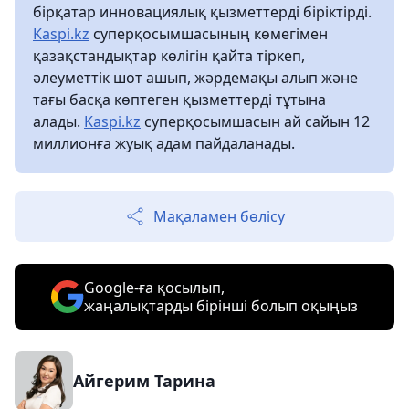
бірқатар инновациялық қызметтерді біріктірді.
Kaspi.kz
суперқосымшасының көмегімен
қазақстандықтар көлігін қайта тіркеп,
әлеуметтік шот ашып, жәрдемақы алып және
тағы басқа көптеген қызметтерді тұтына
алады.
Kaspi.kz
суперқосымшасын ай сайын 12
миллионға жуық адам пайдаланады.
Мақаламен бөлісу
Google-ға қосылып,
жаңалықтарды бірінші болып оқыңыз
Айгерим Тарина