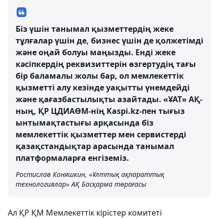
Біз үшін танымал қызметтердің жеке
тұлғалар үшін де, бизнес үшін де қолжетімді
және оңай болуы маңызды. Енді жеке
кәсіпкердің реквизиттерін өзгертудің тағы
бір баламалы жолы бар, ол мемлекеттік
қызметті алу кезінде уақытты үнемдейді
және қағазбастылықты азайтады. «ҰАТ» АҚ-
ның, ҚР ЦДИАӨМ-нің Kaspi.kz-пен тығыз
ынтымақтастығы арқасында біз
мемлекеттік қызметтер мен сервистерді
қазақстандықтар арасында танымал
платформаларға енгіземіз.
Ростислав Коняшкин, «Ұлттық ақпараттық
технологиялар» АҚ Басқарма төрағасы
Ал ҚР ҚМ Мемлекеттік кірістер комитеті