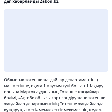
деп хабарлайды Zakon.kz.
Облыстық төтенше жағдайлар департаментінің
мәліметінше, оқиға 1 маусым күні болған. Шақыру
орнына Мәртөк ауданының Төтенше жағдайлар
бөлімі, «Ақтөбе облысы «өрт сөндіру және төтенше
жағдайлар департаментінің Төтенше жағдайларда
құтқару қызметі» мемлекеттік мекемесінің жедел-