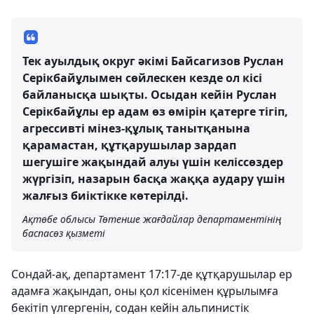
Тек ауылдық округ әкімі Байсагизов Руслан
Серікбайұлымен сөйлескен кезде ол кісі
байланысқа шықты. Осыдан кейін Руслан
Серікбайұлы ер адам өз өмірін қатерге тігіп,
агрессивті мінез-құлық танытқанына
қарамастан, құтқарушылар зардап
шегушіге жақындай алуы үшін келіссөздер
жүргізіп, назарын басқа жаққа аудару үшін
жалғыз биіктікке көтерілді.
Ақтөбе облысы Төтенше жағдайлар департаментінің
баспасөз қызметі
Сондай-ақ, департамент 17:17-де құтқарушылар ер
адамға жақындап, оны қол кісенімен құрылымға
бекітіп үлгергенін, содан кейін альпинистік