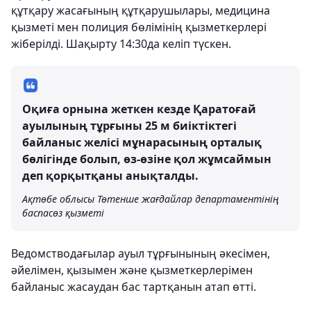
құтқару жасағының құтқарушылары, медицина
қызметі мен полиция бөлімінің қызметкерлері
жіберілді. Шақырту 14:30да келіп түскен.
Оқиға орнына жеткен кезде Қаратоғай
ауылының тұрғыны 25 м биіктіктегі
байланыс желісі мұнарасының орталық
бөлігінде болып, өз-өзіне қол жұмсаймын
деп қорқытқаны анықталды.
Ақтөбе облысы Төтенше жағдайлар департаментінің
баспасөз қызметі
Ведомстводағылар ауыл тұрғынының әкесімен,
әйелімен, қызымен және қызметкерлерімен
байланыс жасаудан бас тартқанын атап өтті.