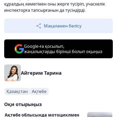
құралдың көмегімен оны жерге түсіріп, учаскелік
инспекторға тапсырғанын да түсіндірді.
Мақаламен бөлісу
Google-ға қосылып,
жаңалықтарды бірінші болып оқыңыз
Айгерим Тарина
Қазақстан
Ақтөбе
Оқи отырыңыз
Ақтөбе облысында мотоциклмен