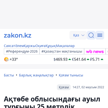
Қаз
Саясат
Әлем
Қаржы
Оқиға
Құқық
Мақалалар
#Референдум-2026
#Қазақстан мақтанышы
+33°
$
469.93
€
541.64
₽
5.71
Басты
Барлық жаңалықтар
Қоғам тынысы
Қоғам
14:27, 02 маусым 2022
Ақтөбе облысындағы ауыл
тұрғыны 25 метрлік