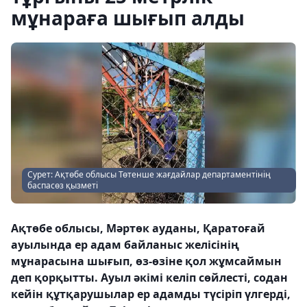
мұнараға шығып алды
Сурет: Ақтөбе облысы Төтенше жағдайлар департаментінің
баспасөз қызметі
Ақтөбе облысы, Мәртөк ауданы, Қаратоғай
ауылында ер адам байланыс желісінің
мұнарасына шығып, өз-өзіне қол жұмсаймын
деп қорқытты. Ауыл әкімі келіп сөйлесті, содан
кейін құтқарушылар ер адамды түсіріп үлгерді,