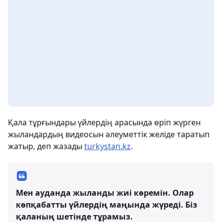
Қала тұрғындары үйлердің арасында өріп жүрген
жыландардың видеосын әлеуметтік желіде таратып
жатыр, деп жазады
turkystan.kz
.
Мен ауданда жыланды жиі көремін. Олар
көпқабатты үйлердің маңында жүреді. Біз
қаланың шетінде тұрамыз.