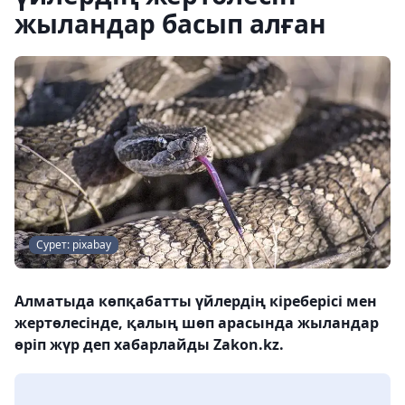
жыландар басып алған
Сурет: pixabay
Алматыда көпқабатты үйлердің кіреберісі мен
жертөлесінде, қалың шөп арасында жыландар
өріп жүр деп хабарлайды Zakon.kz.