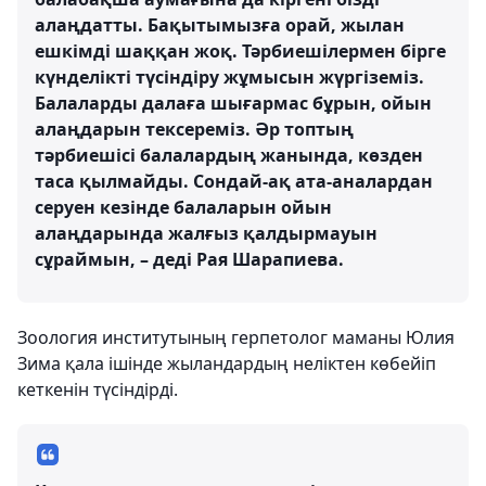
алаңдатты. Бақытымызға орай, жылан
ешкімді шаққан жоқ. Тәрбиешілермен бірге
күнделікті түсіндіру жұмысын жүргіземіз.
Балаларды далаға шығармас бұрын, ойын
алаңдарын тексереміз. Әр топтың
тәрбиешісі балалардың жанында, көзден
таса қылмайды. Сондай-ақ ата-аналардан
серуен кезінде балаларын ойын
алаңдарында жалғыз қалдырмауын
сұраймын, – деді Рая Шарапиева.
Зоология институтының герпетолог маманы Юлия
Зима қала ішінде жыландардың неліктен көбейіп
кеткенін түсіндірді.