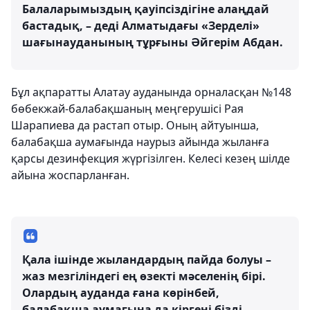
Балаларымыздың қауіпсіздігіне алаңдай
бастадық, – деді Алматыдағы «Зерделі»
шағынауданының тұрғыны Әйгерім Абдан.
Бұл ақпаратты Алатау ауданында орналасқан №148
бөбекжай-балабақшаның меңгерушісі Рая
Шарапиева да растап отыр. Оның айтуынша,
балабақша аумағында наурыз айында жыланға
қарсы дезинфекция жүргізілген. Келесі кезең шілде
айына жоспарланған.
Қала ішінде жыландардың пайда болуы –
жаз мезгіліндегі ең өзекті мәселенің бірі.
Олардың ауданда ғана көрінбей,
балабақша аумағына да кіргені бізді