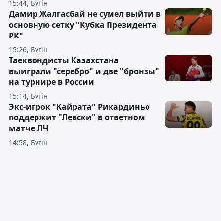
15:44, Бүгін
Дамир Жалгасбай не сумел выйти в
основную сетку "Кубка Президента
РК"
15:26, Бүгін
Таеквондисты Казахстана
выиграли "серебро" и две "бронзы"
на турнире в России
15:14, Бүгін
Экс-игрок "Кайрата" Рикардиньо
поддержит "Левски" в ответном
матче ЛЧ
14:58, Бүгін