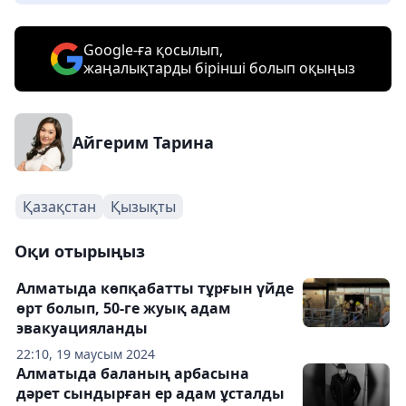
Google-ға қосылып,
жаңалықтарды бірінші болып оқыңыз
Айгерим Тарина
Қазақстан
Қызықты
Оқи отырыңыз
Алматыда көпқабатты тұрғын үйде
өрт болып, 50-ге жуық адам
эвакуацияланды
22:10, 19 маусым 2024
Алматыда баланың арбасына
дәрет сындырған ер адам ұсталды