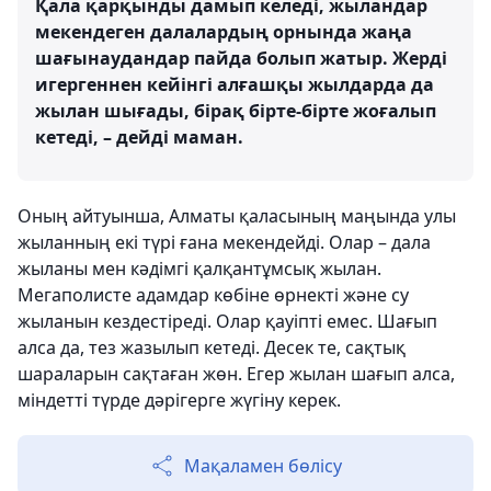
Қала қарқынды дамып келеді, жыландар
мекендеген далалардың орнында жаңа
шағынаудандар пайда болып жатыр. Жерді
игергеннен кейінгі алғашқы жылдарда да
жылан шығады, бірақ бірте-бірте жоғалып
кетеді, – дейді маман.
Оның айтуынша, Алматы қаласының маңында улы
жыланның екі түрі ғана мекендейді. Олар – дала
жыланы мен кәдімгі қалқантұмсық жылан.
Мегаполисте адамдар көбіне өрнекті және су
жыланын кездестіреді. Олар қауіпті емес. Шағып
алса да, тез жазылып кетеді. Десек те, сақтық
шараларын сақтаған жөн. Егер жылан шағып алса,
міндетті түрде дәрігерге жүгіну керек.
Мақаламен бөлісу