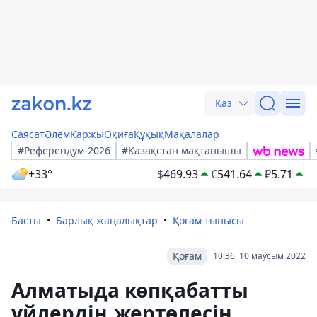
Қаз
Саясат
Әлем
Қаржы
Оқиға
Құқық
Мақалалар
#Референдум-2026
#Қазақстан мақтанышы
+33°
$
469.93
€
541.64
₽
5.71
Басты
Барлық жаңалықтар
Қоғам тынысы
Қоғам
10:36, 10 маусым 2022
Алматыда көпқабатты
үйлердің жертөлесін