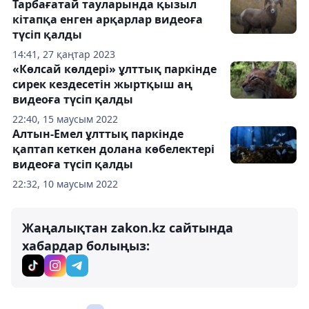
Тарбағатай тауларында қызыл
кітапқа енген арқарлар видеоға
түсіп қалды
14:41, 27 қаңтар 2023
«Көлсай көлдері» ұлттық паркінде
сирек кездесетін жыртқыш аң
видеоға түсіп қалды
22:40, 15 маусым 2022
Алтын-Емел ұлттық паркінде
қаптап кеткен долана көбелектері
видеоға түсіп қалды
22:32, 10 маусым 2022
Жаңалықтан zakon.kz сайтында
хабардар болыңыз: