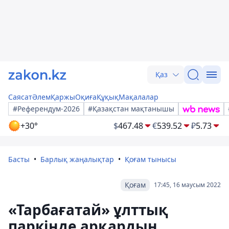
Қаз
Саясат
Әлем
Қаржы
Оқиға
Құқық
Мақалалар
#Референдум-2026
#Қазақстан мақтанышы
+30°
$
467.48
€
539.52
₽
5.73
Басты
Барлық жаңалықтар
Қоғам тынысы
Қоғам
17:45, 16 маусым 2022
«Тарбағатай» ұлттық
паркінде арқардың