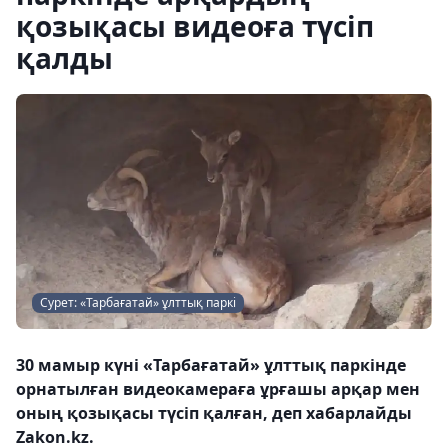
қозықасы видеоға түсіп
қалды
Сурет: «Тарбағатай» ұлттық паркі
30 мамыр күні «Тарбағатай» ұлттық паркінде
орнатылған видеокамераға ұрғашы арқар мен
оның қозықасы түсіп қалған, деп хабарлайды
Zakon.kz.