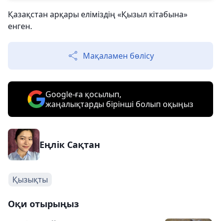
Қазақстан арқары еліміздің «Қызыл кітабына»
енген.
Мақаламен бөлісу
Google-ға қосылып,
жаңалықтарды бірінші болып оқыңыз
Еңлік Сақтан
Қызықты
Оқи отырыңыз