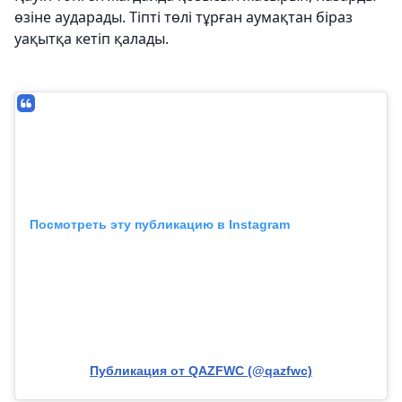
өзіне аударады. Тіпті төлі тұрған аумақтан біраз
уақытқа кетіп қалады.
Посмотреть эту публикацию в Instagram
Публикация от QAZFWC (@qazfwc)