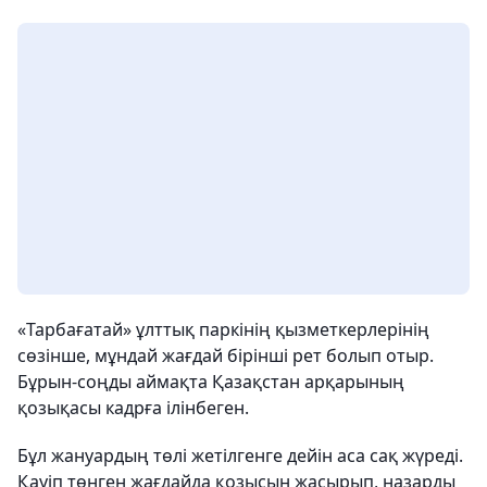
«Тарбағатай» ұлттық паркінің қызметкерлерінің
сөзінше, мұндай жағдай бірінші рет болып отыр.
Бұрын-соңды аймақта Қазақстан арқарының
қозықасы кадрға ілінбеген.
Бұл жануардың төлі жетілгенге дейін аса сақ жүреді.
Қауіп төнген жағдайда қозысын жасырып, назарды