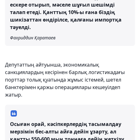
ескере отырып, мәселе шұғыл шешімді
талап етеді. Қанттың 10%-ы ғана біздің
шикізаттан өндірілсе, қалғаны импортқа
тәуелді.
Фахриддин Қаратаев
Депутаттың айтуынша, экономикалық
санкциялардың кесірінен барлық логистикадағы
порттар толық қуатында жұмыс істемей, шетел
банктерімен қаржы операциялары кешеуілдеп
жатыр.
Осыған орай, кәсіпкерлердің тасымалдау
мерзімін бес-алты айға дейін ұзарту, ал
қантты 550-600 мың тоннаға дейін жеткізу