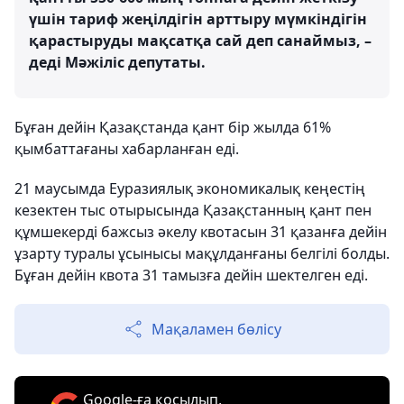
үшін тариф жеңілдігін арттыру мүмкіндігін
қарастыруды мақсатқа сай деп санаймыз, –
деді Мәжіліс депутаты.
Бұған дейін Қазақстанда қант бір жылда 61%
қымбаттағаны хабарланған еді.
21 маусымда Еуразиялық экономикалық кеңестің
кезектен тыс отырысында Қазақстанның қант пен
құмшекерді бажсыз әкелу квотасын 31 қазанға дейін
ұзарту туралы ұсынысы мақұлданғаны белгілі болды.
Бұған дейін квота 31 тамызға дейін шектелген еді.
Мақаламен бөлісу
Google-ға қосылып,