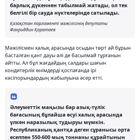
барлық дүкеннен табылмай жатады, ол тек
белгілі бір сауда нүктелерінде сатылады.
Қазақстан парламенті мәжілісінің депутаты
Фахриддин Қаратаев
Мәжілісмен халық арасында осыдан төрт ай бұрын
басталған қант дауы әлі де басылмай тұрғанын
айтты. Ал бұл жағдайдың салдары шағын
кондитерлік өнімдерді қоспағанда ірі
кәсіпорындардың жабылуына әсер етті.
Әлеуметтік маңызы бар азық-түлік
бағасының бұлайша өсуі халық арасында
үлкен наразылық тудыруы мүмкін.
Республиканың қантқа деген сұранысы орта
есеппен 550-600 мың тоннаны құрайтынын