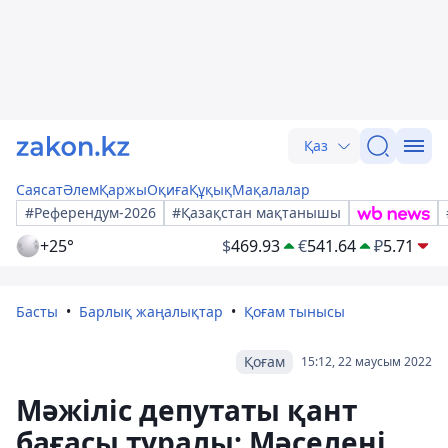
Қаз
Саясат
Әлем
Қаржы
Оқиға
Құқық
Мақалалар
#Референдум-2026
#Қазақстан мақтанышы
+25°
$
469.93
€
541.64
₽
5.71
Басты
Барлық жаңалықтар
Қоғам тынысы
Қоғам
15:12, 22 маусым 2022
Мәжіліс депутаты қант
бағасы туралы: Мәселені