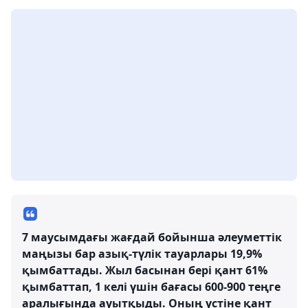
7 маусымдағы жағдай бойынша әлеуметтік
маңызы бар азық-түлік тауарлары 19,9%
қымбаттады. Жыл басынан бері қант 61%
қымбаттап, 1 келі үшін бағасы 600-900 теңге
аралығында ауытқыды. Оның үстіне қант