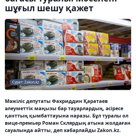
шұғыл шешу қажет
Сурет: Zakon.kz
Мәжіліс депутаты Фахриддин Қаратаев
әлеуметтік маңызы бар тауарлардың, әсіресе
қанттың қымбаттауына наразы. Бұл туралы ол
вице-премьер Роман Склярдың атына жолдаған
сауалында айтты, деп хабарлайды Zakon.kz.