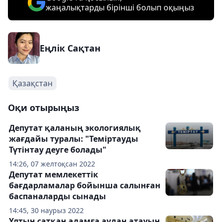
жаңалықтарды бірінші болып оқыңыз
Еңлік Сақтан
Қазақстан
Оқи отырыңыз
Депутат қаланың экологиялық
жағдайы туралы: "Теміртауды
Түтінтау деуге болады"
14:26, 07 желтоқсан 2022
Депутат мемлекеттік
бағдарламалар бойынша салынған
баспаналарды сынады
14:45, 30 наурыз 2022
Ұлтын сатқан адамға аудан атауын